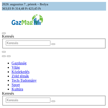
2026. augusztus 7., péntek – Ibolya
363,03 Ft
314,48 Ft
423,45 Ft
Keresés
Gazdaság
Világ
Közlekedés
Zöld témák
Tech-Tudomány
Sport
Kultúra
Keresés