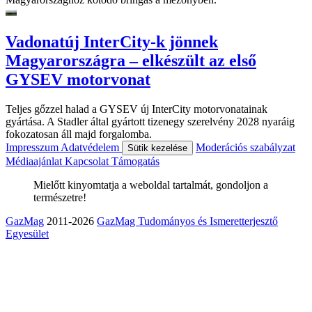
Vadonatúj InterCity-k jönnek
Magyarországra – elkészült az első
GYSEV motorvonat
Teljes gőzzel halad a GYSEV új InterCity motorvonatainak
gyártása. A Stadler által gyártott tizenegy szerelvény 2028 nyaráig
fokozatosan áll majd forgalomba.
Impresszum
Adatvédelem
Moderációs szabályzat
Sütik kezelése
Médiaajánlat
Kapcsolat
Támogatás
Mielőtt kinyomtatja a weboldal tartalmát, gondoljon a
természetre!
GazMag
2011-2026
GazMag Tudományos és Ismeretterjesztő
Egyesület