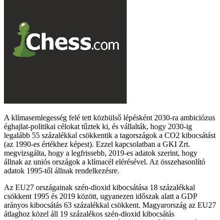
A klímasemlegesség felé tett közbülső lépésként 2030-ra ambiciózus
éghajlat-politikai célokat tűztek ki, és vállalták, hogy 2030-ig
legalább 55 százalékkal csökkentik a tagországok a CO2 kibocsátást
(az 1990-es értékhez képest). Ezzel kapcsolatban a GKI Zrt.
megvizsgálta, hogy a legfrissebb, 2019-es adatok szerint, hogy
állnak az uniós országok a klímacél elérésével. Az összehasonlító
adatok 1995-től állnak rendelkezésre.
Az EU27 országainak szén-dioxid kibocsátása 18 százalékkal
csökkent 1995 és 2019 között, ugyanezen időszak alatt a GDP
arányos kibocsátás 63 százalékkal csökkent. Magyarország az EU27
átlaghoz közel áll 19 százalékos szén-dioxid kibocsátás