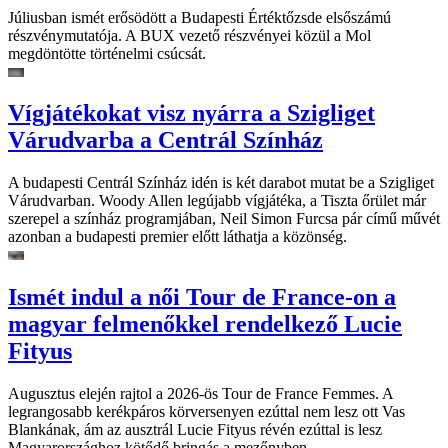
Júliusban ismét erősödött a Budapesti Értéktőzsde elsőszámú
részvénymutatója. A BUX vezető részvényei közül a Mol
megdöntötte történelmi csúcsát.
Vígjátékokat visz nyárra a Szigliget
Várudvarba a Centrál Színház
A budapesti Centrál Színház idén is két darabot mutat be a Szigliget
Várudvarban. Woody Allen legújabb vígjátéka, a Tiszta őrület már
szerepel a színház programjában, Neil Simon Furcsa pár című művét
azonban a budapesti premier előtt láthatja a közönség.
Ismét indul a női Tour de France-on a
magyar felmenőkkel rendelkező Lucie
Fityus
Augusztus elején rajtol a 2026-ös Tour de France Femmes. A
legrangosabb kerékpáros körversenyen ezúttal nem lesz ott Vas
Blankának, ám az ausztrál Lucie Fityus révén ezúttal is lesz
Magyarországhoz kötődő bringás a mezőnyben.