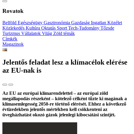
Rovatok
Belföld
Egészségügy
Gasztronómia
Gazdaság
Ingatlan
Közélet
Közlekedés
Kultúra
Oktatás
Sport
Tech-Tudomány
Tőzsde
Turizmus
Vállalatok
Világ
Zöld témák
Címkék
Magazinok
Jelentős feladat lesz a klímacélok elérése
az EU-nak is
Az EU az európai klímarendelettel – az európai zöld
megállapodás részeként – kötelező célként tűzte ki magának a
klímasemlegesség 2050-re történő elérését. Ehhez a következő
évtizedekben jelentős mértékben kell csökkenteni az
üvegházhatást okozó gázok jelenlegi kibocsátási szintjét.