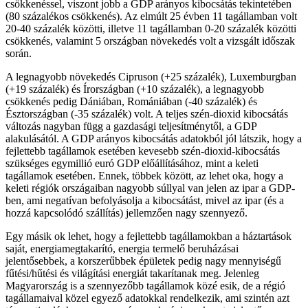
csökkenéssel, viszont jobb a GDP arányos kibocsátás tekintetében
(80 százalékos csökkenés). Az elmúlt 25 évben 11 tagállamban volt
20-40 százalék közötti, illetve 11 tagállamban 0-20 százalék közötti
csökkenés, valamint 5 országban növekedés volt a vizsgált időszak
során.
A legnagyobb növekedés Cipruson (+25 százalék), Luxemburgban
(+19 százalék) és Írországban (+10 százalék), a legnagyobb
csökkenés pedig Dániában, Romániában (-40 százalék) és
Észtországban (-35 százalék) volt. A teljes szén-dioxid kibocsátás
változás nagyban függ a gazdasági teljesítménytől, a GDP
alakulásától. A GDP arányos kibocsátás adatokból jól látszik, hogy a
fejlettebb tagállamok esetében kevesebb szén-dioxid-kibocsátás
szükséges egymillió euró GDP előállításához, mint a keleti
tagállamok esetében. Ennek, többek között, az lehet oka, hogy a
keleti régiók országaiban nagyobb súllyal van jelen az ipar a GDP-
ben, ami negatívan befolyásolja a kibocsátást, mivel az ipar (és a
hozzá kapcsolódó szállítás) jellemzően nagy szennyező.
Egy másik ok lehet, hogy a fejlettebb tagállamokban a háztartások
saját, energiamegtakarító, energia termelő beruházásai
jelentősebbek, a korszerűbbek épületek pedig nagy mennyiségű
fűtési/hűtési és világítási energiát takarítanak meg. Jelenleg
Magyarország is a szennyezőbb tagállamok közé esik, de a régió
tagállamaival közel egyező adatokkal rendelkezik, ami szintén azt