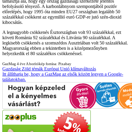
támasztja alá, hogy egy ország gazdasági szerkezete jelentős
befolyásoló tényező. A karbonlábnyom szempontjából pozitív
előrelépés, hogy 1995 óta minden EU27 országban legalább 50
százalékkal csökkent az egymillió euró GDP-re jutó szén-dioxid
kibocsátás.
A legnagyobb csökkenés Észtországban volt 93 százalékkal, ezt
követi Románia 92 százalékkal és Litvánia 90 százalékkal. A
legkisebb csökkenés a szomszédos Ausztriában volt 50 százalékkal.
Magyarország ebben a tekintetben is a középmezőnyben
helyezkedik el 80 százalékos csökkenéssel.
GazMag
4 éve
A borítókép forrása: Pixabay
Gazdaság
Zöld témák
Európai Unió
klímaváltozás
Itt állíthatja be, hogy a GazMag az elsők között legyen a Google-
találatokban.