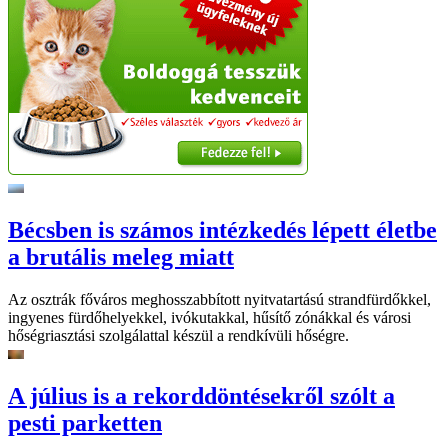
Bécsben is számos intézkedés lépett életbe
a brutális meleg miatt
Az osztrák főváros meghosszabbított nyitvatartású strandfürdőkkel,
ingyenes fürdőhelyekkel, ivókutakkal, hűsítő zónákkal és városi
hőségriasztási szolgálattal készül a rendkívüli hőségre.
A július is a rekorddöntésekről szólt a
pesti parketten