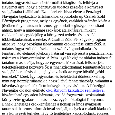
tudatos fogyasztói szemléletformálást kitágítsa, és felhívja a
figyelmet arra, hogy a pénzügyek tudatos kezelése a környezet
szolgálatába is állítható.
Ez a törekvés hívta életre a Pénzügyi
Navigátor tájékoztató tartalmakhoz kapcsolódó új, Családi Zöld
Pénzügyek programot, mely az egyének, családok számára kíván a
jövőben folyamatosan hasznos, gyakorlati segítséget biztosítani
ahhoz, hogy a mindennapi szokások átalakításával miként
csökkenthető egyidejűleg a környezeti terhelés és a család
többletkiadásainak mértéke. A Családi Zöld Pénzügyek program
alapelve, hogy ökológiai lábnyomunk csökkentése kifizetődő. A
tudatos fogyasztói döntések, a hosszú távú gondolkodás és a
fenntartható életmód jótékony hatással van egyrészt a pénztárcánkra,
másrészt a környezetünkre. A Pénzügyi Navigátor oldalon indított új
tartalom másik célja, hogy az egyének, háztartások felismerjék,
befektetéseikkel közvetve ők is finanszírozhatnak fenntarthatóságot
szolgáló beruházásokat, igénybe vehetik az egyre bővülő „zöld
termékek” körét. Így fogyasztási és befektetési döntéseikkel nap
mint nap hozzájárulhatnak a hosszú távú fenntarthatóság, valamint a
következő generációk életminőségének javításához.
A Pénzügyi
Navigátor oldalon elérhető
ökolábnyom-kalkulátor segítségével
kiszámítható egy adott háztartás, család fogyasztási szokásainak
környezetre gyakorolt hatása, azaz egyéni ökológiai lábnyoma.
Ennek lehetséges csökkentéséhez a honlap számos gyakorlati
tanáccsal, hasznos információval szolgál, melyek a családi kiadások
és a környezeti terhelés négy fő területéhez kapcsolódnak: étkezés,