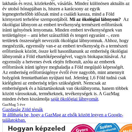
lakhatás és rezsi, közlekedés, vásárlás. Mindez különösen aktuális az
év utolsó hónapjában is, hiszen a karácsony az egyik
legmegterhelőbb időszak mind a családi kassza, mind a Föld
környezeti terhelése szempontjából.
Mi az ökológiai lábnyom?
Az
ökológiai lábnyom az emberi tevékenység természeti erőforrások
iránti igényének lenyomata. Minden emberi tevékenységnek van
területigénye – ami lehet szárazföldi és tengeri egyaránt –, ezen
területek összességét nevezzük ökológiai lábnyomnak. Ahhoz, hogy
megnézzük, egyensúly van-e az emberi tevékenység és a természeti
erőforrások között, össze kell hasonlítanunk az emberiség ökológiai
lábnyomát a Föld eltartóképességével, vagyis biokapacitásával. Az
egyensúly a hetvenes évek elején felborult, azóta az emberek
erőforrások iránti igénye meghaladja a Föld megújuló képességét.
Az emberiség erőforrásigénye évről évre nagyobb, mint amennyit
bolygónk fenntarthatóan nyújtani tud. Jelenleg 1,6 Föld tudná csak
kielégíteni az emberiség teljes szükségletét. Nemcsak az
emberiségnek és a háztartásoknak van ökolábnyoma, hanem többek
között városoknak, termékeknek, tevékenységek is. A GazMag
minden évben kiszámolja
saját ökológiai lábnyomát
.
GazMag
5 éve
Gazdaság
Zöld témák
Itt állíthatja be, hogy a GazMag az elsők között legyen a Google-
találatokban.