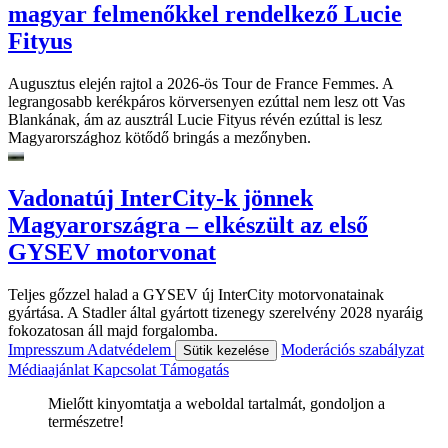
magyar felmenőkkel rendelkező Lucie
Fityus
Augusztus elején rajtol a 2026-ös Tour de France Femmes. A
legrangosabb kerékpáros körversenyen ezúttal nem lesz ott Vas
Blankának, ám az ausztrál Lucie Fityus révén ezúttal is lesz
Magyarországhoz kötődő bringás a mezőnyben.
Vadonatúj InterCity-k jönnek
Magyarországra – elkészült az első
GYSEV motorvonat
Teljes gőzzel halad a GYSEV új InterCity motorvonatainak
gyártása. A Stadler által gyártott tizenegy szerelvény 2028 nyaráig
fokozatosan áll majd forgalomba.
Impresszum
Adatvédelem
Moderációs szabályzat
Sütik kezelése
Médiaajánlat
Kapcsolat
Támogatás
Mielőtt kinyomtatja a weboldal tartalmát, gondoljon a
természetre!