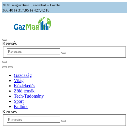
2026. augusztus 8., szombat – László
366,40 Ft
317,95 Ft
427,42 Ft
Keresés
Gazdaság
Világ
Közlekedés
Zöld témák
Tech-Tudomány
Sport
Kultúra
Keresés