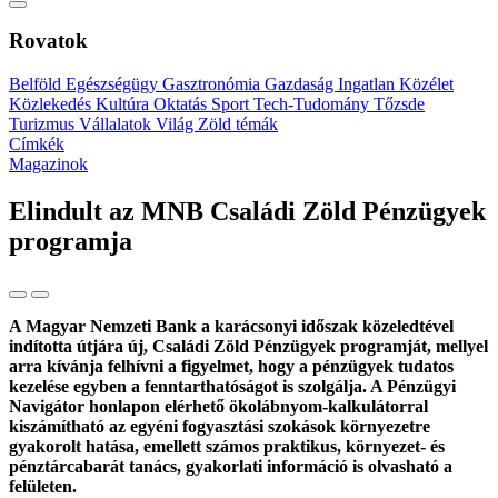
Rovatok
Belföld
Egészségügy
Gasztronómia
Gazdaság
Ingatlan
Közélet
Közlekedés
Kultúra
Oktatás
Sport
Tech-Tudomány
Tőzsde
Turizmus
Vállalatok
Világ
Zöld témák
Címkék
Magazinok
Elindult az MNB Családi Zöld Pénzügyek
programja
A Magyar Nemzeti Bank a karácsonyi időszak közeledtével
indította útjára új, Családi Zöld Pénzügyek programját, mellyel
arra kívánja felhívni a figyelmet, hogy a pénzügyek tudatos
kezelése egyben a fenntarthatóságot is szolgálja. A Pénzügyi
Navigátor honlapon elérhető ökolábnyom-kalkulátorral
kiszámítható az egyéni fogyasztási szokások környezetre
gyakorolt hatása, emellett számos praktikus, környezet- és
pénztárcabarát tanács, gyakorlati információ is olvasható a
felületen.