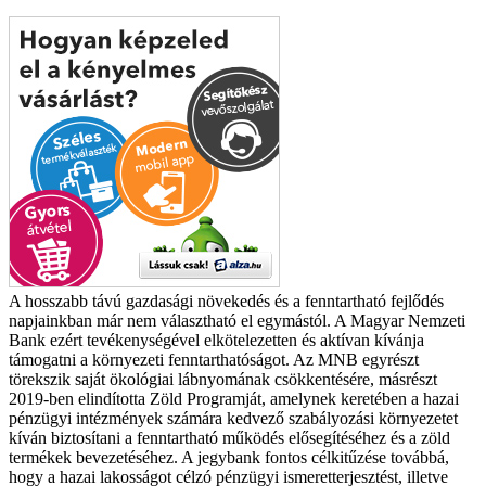
A hosszabb távú gazdasági növekedés és a fenntartható fejlődés
napjainkban már nem választható el egymástól. A Magyar Nemzeti
Bank ezért tevékenységével elkötelezetten és aktívan kívánja
támogatni a környezeti fenntarthatóságot. Az MNB egyrészt
törekszik saját ökológiai lábnyomának csökkentésére, másrészt
2019-ben elindította Zöld Programját, amelynek keretében a hazai
pénzügyi intézmények számára kedvező szabályozási környezetet
kíván biztosítani a fenntartható működés elősegítéséhez és a zöld
termékek bevezetéséhez. A jegybank fontos célkitűzése továbbá,
hogy a hazai lakosságot célzó pénzügyi ismeretterjesztést, illetve