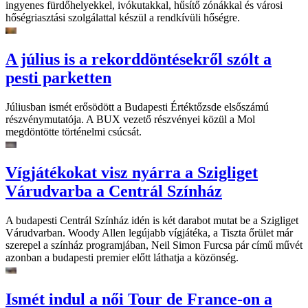
ingyenes fürdőhelyekkel, ivókutakkal, hűsítő zónákkal és városi
hőségriasztási szolgálattal készül a rendkívüli hőségre.
A július is a rekorddöntésekről szólt a
pesti parketten
Júliusban ismét erősödött a Budapesti Értéktőzsde elsőszámú
részvénymutatója. A BUX vezető részvényei közül a Mol
megdöntötte történelmi csúcsát.
Vígjátékokat visz nyárra a Szigliget
Várudvarba a Centrál Színház
A budapesti Centrál Színház idén is két darabot mutat be a Szigliget
Várudvarban. Woody Allen legújabb vígjátéka, a Tiszta őrület már
szerepel a színház programjában, Neil Simon Furcsa pár című művét
azonban a budapesti premier előtt láthatja a közönség.
Ismét indul a női Tour de France-on a