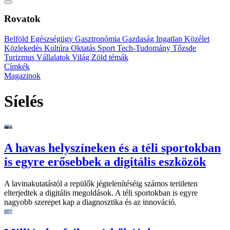
Rovatok
Belföld
Egészségügy
Gasztronómia
Gazdaság
Ingatlan
Közélet
Közlekedés
Kultúra
Oktatás
Sport
Tech-Tudomány
Tőzsde
Turizmus
Vállalatok
Világ
Zöld témák
Címkék
Magazinok
Síelés
A havas helyszíneken és a téli sportokban
is egyre erősebbek a digitális eszközök
A lavinakutatástól a repülők jégtelenítéséig számos területen
elterjedtek a digitális megoldások. A téli sportokban is egyre
nagyobb szerepet kap a diagnosztika és az innováció.