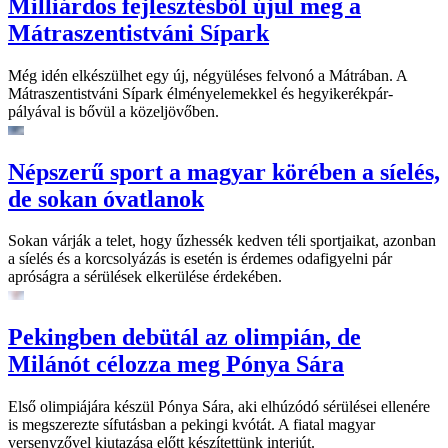
Milliárdos fejlesztésből újul meg a
Mátraszentistváni Sípark
Még idén elkészülhet egy új, négyüléses felvonó a Mátrában. A
Mátraszentistváni Sípark élményelemekkel és hegyikerékpár-
pályával is bővül a közeljövőben.
Népszerű sport a magyar körében a síelés,
de sokan óvatlanok
Sokan várják a telet, hogy űzhessék kedven téli sportjaikat, azonban
a síelés és a korcsolyázás is esetén is érdemes odafigyelni pár
apróságra a sérülések elkerülése érdekében.
Pekingben debütál az olimpián, de
Milánót célozza meg Pónya Sára
Első olimpiájára készül Pónya Sára, aki elhúzódó sérülései ellenére
is megszerezte sífutásban a pekingi kvótát. A fiatal magyar
versenyzővel kiutazása előtt készítettünk interjút.