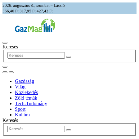
2026. augusztus 8., szombat – László
366,40 Ft
317,95 Ft
427,42 Ft
Keresés
Gazdaság
Világ
Közlekedés
Zöld témák
Tech-Tudomány
Sport
Kultúra
Keresés