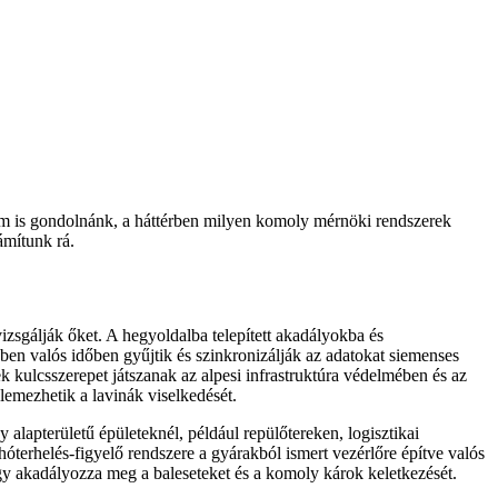
nem is gondolnánk, a háttérben milyen komoly mérnöki rendszerek
ámítunk rá.
sgálják őket. A hegyoldalba telepített akadályokba és
ben valós időben gyűjtik és szinkronizálják az adatokat siemenses
 kulcsszerepet játszanak az alpesi infrastruktúra védelmében és az
lemezhetik a lavinák viselkedését.
alapterületű épületeknél, például repülőtereken, logisztikai
óterhelés-figyelő rendszere a gyárakból ismert vezérlőre építve valós
, így akadályozza meg a baleseteket és a komoly károk keletkezését.