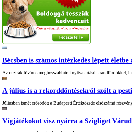
Bécsben is számos intézkedés lépett életbe 
Az osztrák főváros meghosszabbított nyitvatartású strandfürdőkkel, ing
A július is a rekorddöntésekről szólt a pest
Júliusban ismét erősödött a Budapesti Értéktőzsde elsőszámú részvén
Vígjátékokat visz nyárra a Szigliget Váru