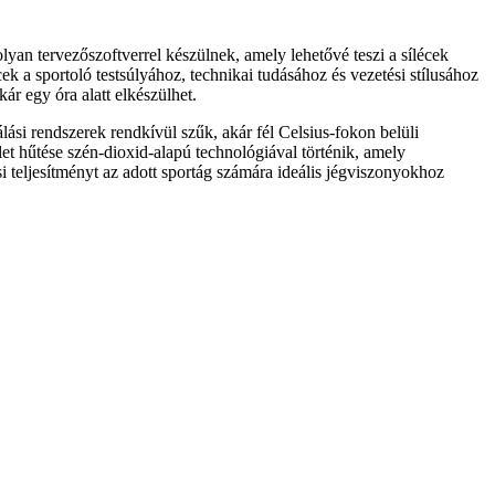
lyan tervezőszoftverrel készülnek, amely lehetővé teszi a sílécek
cek a sportoló testsúlyához, technikai tudásához és vezetési stílusához
kár egy óra alatt elkészülhet.
si rendszerek rendkívül szűk, akár fél Celsius-fokon belüli
let hűtése szén-dioxid-alapú technológiával történik, amely
 teljesítményt az adott sportág számára ideális jégviszonyokhoz