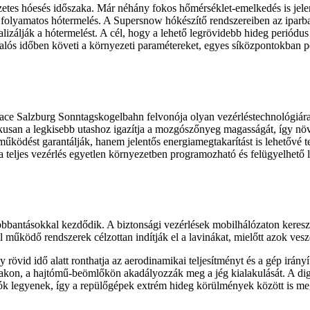
etes hóesés időszaka. Már néhány fokos hőmérséklet-emelkedés is jelent
, folyamatos hótermelés. A Supersnow hókészítő rendszereiben az iparba
lizálják a hótermelést. A cél, hogy a lehető legrövidebb hideg periódu
s valós időben követi a környezeti paramétereket, egyes síközpontokban
ace Salzburg Sonntagskogelbahn felvonója olyan vezérléstechnológiára
tikusan a legkisebb utashoz igazítja a mozgószőnyeg magasságát, így nö
űködést garantálják, hanem jelentős energiamegtakarítást is lehetővé te
y a teljes vezérlés egyetlen környezetben programozható és felügyelhető
 robbantásokkal kezdődik. A biztonsági vezérlések mobilhálózaton keres
ködő rendszerek célzottan indítják el a lavinákat, mielőtt azok vesz
y rövid idő alatt ronthatja az aerodinamikai teljesítményt és a gép ir
nyakon, a hajtómű-beömlőkön akadályozzák meg a jég kialakulását. A digi
lhatók legyenek, így a repülőgépek extrém hideg körülmények között is 