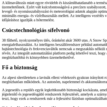
A klímaváltozás miatt egyre rövidebb és kiszámíthatatlanabb a termész
üzemeltetőinek. Ezért vált kulcsfontosságúvá a precízen szabályozott
levegő- és nyomásszabályozást és meteorológiai adatok alapján optima
minimális energia- és vízfelhasználás mellett. Az intelligens vezérlé
időjáráshoz igazítják a hótermelést.
Csúcstechnológiás sífelvonó
38 fűthető, nyolcszemélyes ülés, óránként akár 3600 utas. A Snow Sp
energiafelhasználást. Az intelligens beszállórendszer például automa
hajtástechnológia és frekvenciaváltók nemcsak a megszakítás nélküli m
révén. Az integrált automatizálási platform pedig lehetővé teszi, hog
megbízhatóbbá és könnyebben üzemeltethetővé.
Fő a biztonság
Az alpesi síterületeken a lavinák elleni védekezés gyakran irányított
megbízhatóan működnek. Az autonóm, napelemmel és akkumulátorral mű
A jegesedés a repülés egyik legkritikusabb biztonsági kockázata, amel
jégtelenítő és jegesedésgátló rendszerek fejlesztését, amelyek a szár
teszi, hogy ezek a rendszerek már a fejlesztési fázisban optimalizá