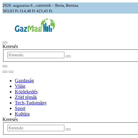
2026. augusztus 6., csütörtök – Berta, Bettina
363,03 Ft
314,48 Ft
423,45 Ft
Keresés
Gazdaság
Világ
Közlekedés
Zöld témák
Tech-Tudomány
Sport
Kultúra
Keresés