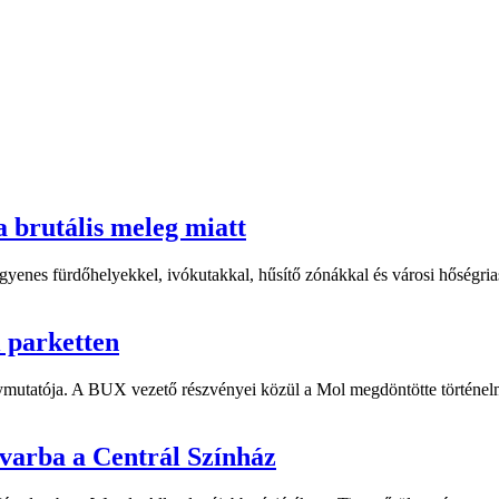
a brutális meleg miatt
yenes fürdőhelyekkel, ivókutakkal, hűsítő zónákkal és városi hőségriasz
i parketten
ymutatója. A BUX vezető részvényei közül a Mol megdöntötte történelm
dvarba a Centrál Színház