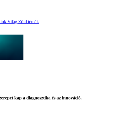
atok
Világ
Zöld témák
szerepet kap a diagnosztika és az innováció.