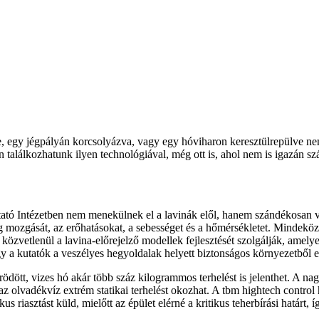
re, egy jégpályán korcsolyázva, vagy egy hóviharon keresztülrepülve 
találkozhatunk ilyen technológiával, még ott is, ahol nem is igazán sz
tó Intézetben nem menekülnek el a lavinák elől, hanem szándékosan viz
 mozgását, az erőhatásokat, a sebességet és a hőmérsékletet. Mindeköz
zvetlenül a lavina-előrejelző modellek fejlesztését szolgálják, amelyek
y a kutatók a veszélyes hegyoldalak helyett biztonságos környezetből e
tt, vizes hó akár több száz kilogrammos terhelést is jelenthet. A nagy 
olvadékvíz extrém statikai terhelést okozhat. A tbm hightech control h
s riasztást küld, mielőtt az épület elérné a kritikus teherbírási határt