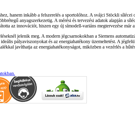
z, hanem inkább a felszerelés a sportolóhoz. A svájci Stöckli sílécei o
a többrétegű anyagszerkezetig. A mérési és tervezési adatok alapján a sílé
rsította az innovációt, hiszen egy új símodell-variáns megtervezése már a
léseknél jelenik meg. A modern jégcsarnokokban a Siemens automatizálá
 ideális pályaviszonyokat és az energiahatékony üzemeltetést. A jégfelü
lékkal javíthatja az energiahatékonyságot, miközben a vezérlés a hűtési
atokban.