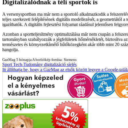
Digitalizálódnak a téli sportok is
A versenysportban ma már nem a sportoló alkalmazkodik a felszereléshe
teljes szerkezeti felépítésének digitális modellezését, a geometriától 
igazíthatók. A digitális fejlesztési folyamat ráadásul jelentősen felgyo
Azonban a sportteljesítmény optimalizálása már nem csupán a felszere
tartományban szabályozzák a jégfelületek hőmérsékletét, biztosítva az
természetes és környezetkímélő hűtőközegként akár több mint 20 száza
hangolja.
GazMag
5 hónapja
A borítókép forrása: Siemens
Sport
Tech-Tudomány
digitalizáció
síelés
Itt állíthatja be, hogy a GazMag az elsők között legyen a Google-talál