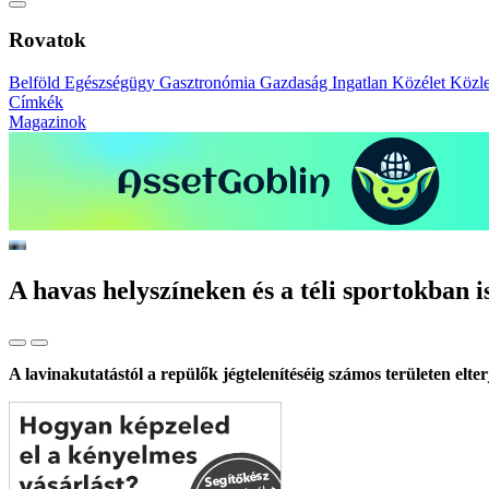
Rovatok
Belföld
Egészségügy
Gasztronómia
Gazdaság
Ingatlan
Közélet
Közl
Címkék
Magazinok
A havas helyszíneken és a téli sportokban i
A lavinakutatástól a repülők jégtelenítéséig számos területen elte