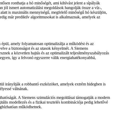
ősen ronthatja a hó minőségét, ami kihívást jelent a sípályák
n jól ismert automatizálási megoldások hangolják össze a víz-,
s alatt is maximális mennyiségű, megfelelő minőségű hó készüljön,
 pedig már prediktív algoritmusokat is alkalmaznak, amelyek az
 épül, amely folyamatosan optimalizálja a működést és az
velve a biztonságot és az utasok kényelmét. A Siemens
sznek a közvetlen hajtás és az optimalizált teljesítményszabályozás
 legyen, így a felvonó egyszerre válik energiahatékonyabbá,
ztül irányítják a robbantó eszközöket, amelyek extrém hidegben is
élyessé válnának.
ányíthatóságát. A Siemens szimulációs megoldásai támogatják a modern
tális modellezés és a fizikai tesztelés kombinációja pedig lehetővé
megbízhatóan működhetnek.