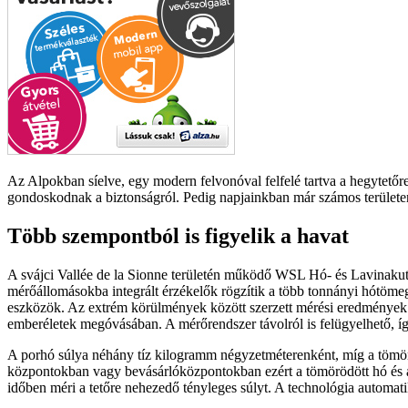
Az Alpokban síelve, egy modern felvonóval felfelé tartva a hegytető
gondoskodnak a biztonságról. Pedig napjainkban már számos területen 
Több szempontból is figyelik a havat
A svájci Vallée de la Sionne területén működő WSL Hó- és Lavinakuta
mérőállomásokba integrált érzékelők rögzítik a több tonnányi hótömeg
eszközök. Az extrém körülmények között szerzett mérési eredmények kö
emberéletek megóvásában. A mérőrendszer távolról is felügyelhető, íg
A porhó súlya néhány tíz kilogramm négyzetméterenként, míg a tömörödö
központokban vagy bevásárlóközpontokban ezért a tömörödött hó és az 
időben méri a tetőre nehezedő tényleges súlyt. A technológia automatiku