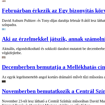
Februárban érkezik az Egy bizonyítás kör
David Auburn Pulitzer- és Tony-díjas darabja február 8-ától lesz láth
színpadra.
Aki az érzelmekkel játszik, annak számoln
Aktuális, elgondolkodtató és sokkoló darabot mutatott be decemberben
végkifejletbe.
Decemberben bemutatja a Mellékhatás cím
Az egyik legelismertebb angol kortárs drámaíró művét tűzi műsorára a
Novemberben bemutatkozik a Centrál Szí
November 23-tól lesz látható a Centrál Színház műsorában David Mame