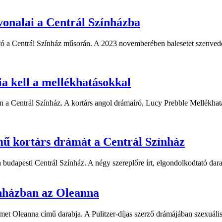
vonalai a Centrál Színházba
ató a Centrál Színház műsorán. A 2023 novemberében balesetet szenvedet
ia kell a mellékhatásokkal
 a Centrál Színház. A kortárs angol drámaíró, Lucy Prebble Mellékhatá
ű kortárs drámát a Centrál Színház
 budapesti Centrál Színház. A négy szereplőre írt, elgondolkodtató dar
nházban az Oleanna
t Oleanna című darabja. A Pulitzer-díjas szerző drámájában szexuális z