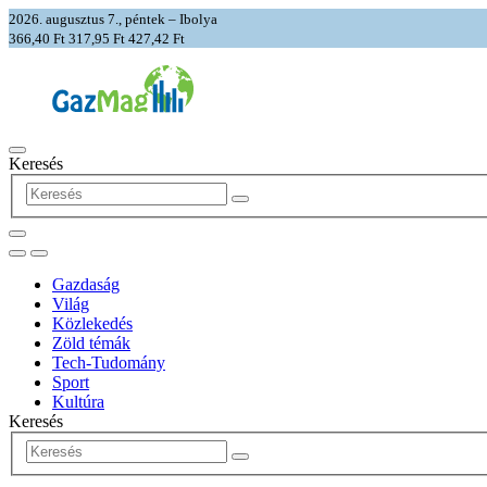
2026. augusztus 7., péntek – Ibolya
366,40 Ft
317,95 Ft
427,42 Ft
Keresés
Gazdaság
Világ
Közlekedés
Zöld témák
Tech-Tudomány
Sport
Kultúra
Keresés