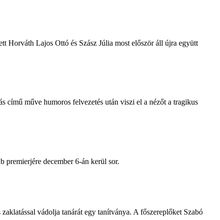
t Horváth Lajos Ottó és Szász Júlia most először áll újra együtt
s című műve humoros felvezetés után viszi el a nézőt a tragikus
ab premierjére december 6-án kerül sor.
aklatással vádolja tanárát egy tanítványa. A főszereplőket Szabó