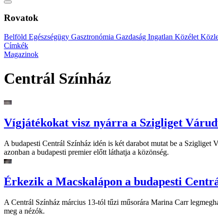
Rovatok
Belföld
Egészségügy
Gasztronómia
Gazdaság
Ingatlan
Közélet
Közl
Címkék
Magazinok
Centrál Színház
Vígjátékokat visz nyárra a Szigliget Váru
A budapesti Centrál Színház idén is két darabot mutat be a Szigliget
azonban a budapesti premier előtt láthatja a közönség.
Érkezik a Macskalápon a budapesti Centr
A Centrál Színház március 13-tól tűzi műsorára Marina Carr legmegha
meg a nézók.