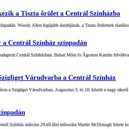
zik a Tiszta őrület a Centrál Színházba
npadán. Woody Allen legújabb darabjának, a Tiszta őrületnek ráadásul 
r a Centrál Színház színpadán
dapesti Centrál Színházban. Balsai Móni és Ágoston Katalin felváltva j
Szigliget Várudvarba a Centrál Színház
on a Szigliget Várudvarban. Augusztus 5. és 10. között a nagy sikerű a 
színpadán
entrál Színház március 29-től tűzi műsorára Martin McDonagh fekete kom