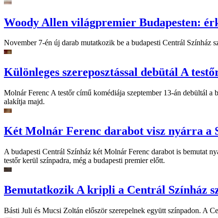
Woody Allen világpremier Budapesten: érke
November 7-én új darab mutatkozik be a budapesti Centrál Színház szí
Különleges szereposztással debütál A testő
Molnár Ferenc A testőr című komédiája szeptember 13-án debültál a bu
alakítja majd.
Két Molnár Ferenc darabot visz nyárra a 
A budapesti Centrál Színház két Molnár Ferenc darabot is bemutat nyár
testőr kerül színpadra, még a budapesti premier előtt.
Bemutatkozik A kripli a Centrál Színház 
Básti Juli és Mucsi Zoltán először szerepelnek együtt színpadon. A C