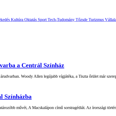
ekedés
Kultúra
Oktatás
Sport
Tech-Tudomány
Tőzsde
Turizmus
Vállal
dvarba a Centrál Színház
 Várudvarban. Woody Allen legújabb vígjátéka, a Tiszta őrület már sze
ál Színházba
tározóbb művét, A Macskalápon című sorstragédiát. Az írországi történ