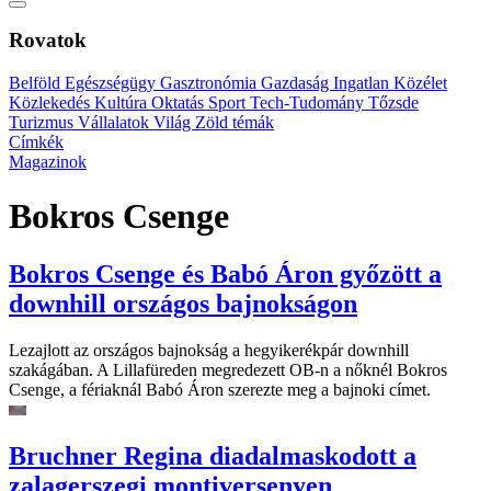
Rovatok
Belföld
Egészségügy
Gasztronómia
Gazdaság
Ingatlan
Közélet
Közlekedés
Kultúra
Oktatás
Sport
Tech-Tudomány
Tőzsde
Turizmus
Vállalatok
Világ
Zöld témák
Címkék
Magazinok
Bokros Csenge
Bokros Csenge és Babó Áron győzött a
downhill országos bajnokságon
Lezajlott az országos bajnokság a hegyikerékpár downhill
szakágában. A Lillafüreden megredezett OB-n a nőknél Bokros
Csenge, a fériaknál Babó Áron szerezte meg a bajnoki címet.
Bruchner Regina diadalmaskodott a
zalagerszegi montiversenyen