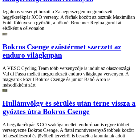
Izgalmas versenyt hozott a Zalaegerszegen megrendezett
hegyikerékpár XCO verseny. A férfiak között az osztrák Maximilian
Foidl főlényesen győzött, a nőknél Bruchner Regina gurult át
elsőként a célvonalon.
Bokros Csenge ezüstérmet szerzett az
enduro világkupán
A VESC Cycling Team több versenyzője is indult az olaszországi
Val di Fassa mellett megrendezett enduro világkupa versenyen. A
magyarok közül Bokros Csenge és junior Babó Áron is
másodikként zárt.
Hullámvölgy és sérülés után térne vissza a
győztes útra Bokros Csenge
A hegyikerékpár XCO szakága mellett enduróban is egyre többet
versenyezne Bokros Csenge. A fiatal montiversenyző többek között
felkészüléséről és jövőbeli terveiről is beszélt a lapunknak adott