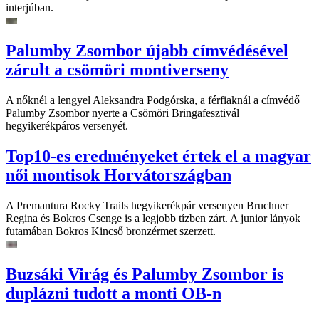
interjúban.
Palumby Zsombor újabb címvédésével
zárult a csömöri montiverseny
A nőknél a lengyel Aleksandra Podgórska, a férfiaknál a címvédő
Palumby Zsombor nyerte a Csömöri Bringafesztivál
hegyikerékpáros versenyét.
Top10-es eredményeket értek el a magyar
női montisok Horvátországban
A Premantura Rocky Trails hegyikerékpár versenyen Bruchner
Regina és Bokros Csenge is a legjobb tízben zárt. A junior lányok
futamában Bokros Kincső bronzérmet szerzett.
Buzsáki Virág és Palumby Zsombor is
duplázni tudott a monti OB-n