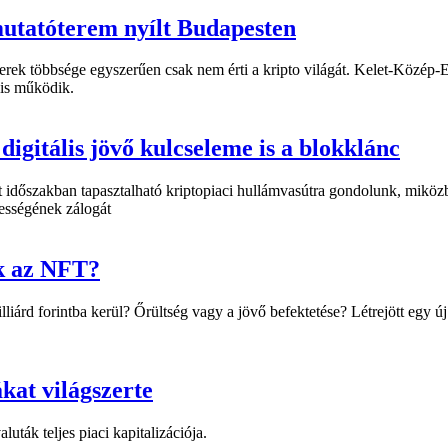
mutatóterem nyílt Budapesten
 emberek többsége egyszerűen csak nem érti a kripto világát. Kelet-Kö
 is működik.
igitális jövő kulcseleme is a blokklánc
lt időszakban tapasztalható kriptopiaci hullámvasútra gondolunk, miköz
lességének zálogát
ék az NFT?
illiárd forintba kerül? Őrültség vagy a jövő befektetése? Létrejött eg
kat világszerte
uták teljes piaci kapitalizációja.