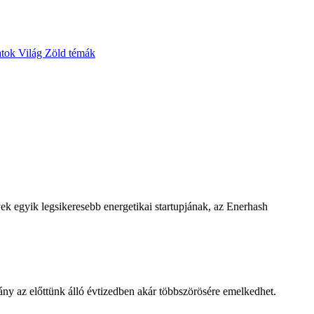
atok
Világ
Zöld témák
vek egyik legsikeresebb energetikai startupjának, az Enerhash
ány az előttünk álló évtizedben akár többszörösére emelkedhet.