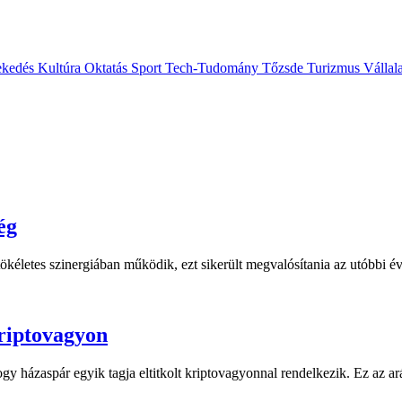
ekedés
Kultúra
Oktatás
Sport
Tech-Tudomány
Tőzsde
Turizmus
Vállal
ég
 tökéletes szinergiában működik, ezt sikerült megvalósítania az utóbbi é
kriptovagyon
gy házaspár egyik tagja eltitkolt kriptovagyonnal rendelkezik. Ez az ar