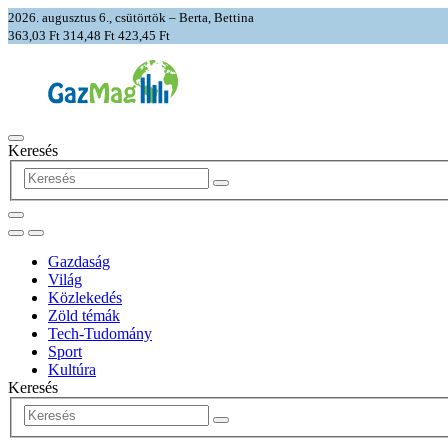
2026. augusztus 6., csütörtök – Berta, Bettina
363,03 Ft
314,48 Ft
423,45 Ft
Keresés
Gazdaság
Világ
Közlekedés
Zöld témák
Tech-Tudomány
Sport
Kultúra
Keresés