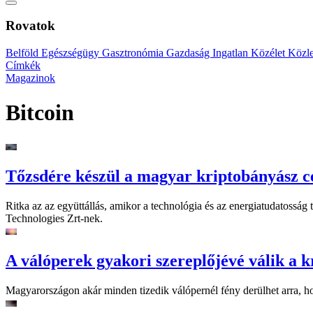
Rovatok
Belföld
Egészségügy
Gasztronómia
Gazdaság
Ingatlan
Közélet
Közl
Címkék
Magazinok
Bitcoin
Tőzsdére készül a magyar kriptobányász c
Ritka az az együttállás, amikor a technológia és az energiatudatosság
Technologies Zrt-nek.
A válóperek gyakori szereplőjévé válik a 
Magyarországon akár minden tizedik válópernél fény derülhet arra, ho