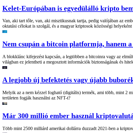
Kelet-Európában is egyedülálló kripto be
Van, aki tart tőle, van, aki misztikusnak tartja, pedig valójában az
oktatási célokat is szolgál, és a magyar kriptosok közösségi helyeként
Nem csupán a bitcoin platformja, hanem a d
A blokklánc kifejezést kapcsán, a legtöbben a bitcoinra vagy az elmú
világban ez jelentheti a megosztott információk biztonságának és hite
A legjobb új befektetés vagy újabb bubor
Melyik az a nem kézzel fogható (digitális) termék, ami több, mint 2 m
területen fogják használni az NFT-t?
Már 300 millió ember használ kriptovalutá
Több mint 2500 milliárd amerikai dollárra duzzadt 2021-ben a kriptoval