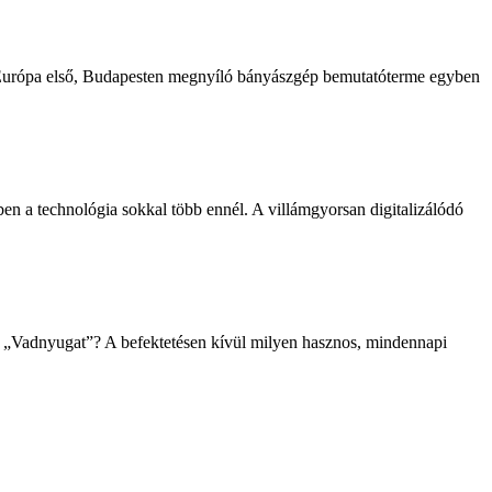
zép-Európa első, Budapesten megnyíló bányászgép bemutatóterme egyben
ben a technológia sokkal több ennél. A villámgyorsan digitalizálódó
y új „Vadnyugat”? A befektetésen kívül milyen hasznos, mindennapi