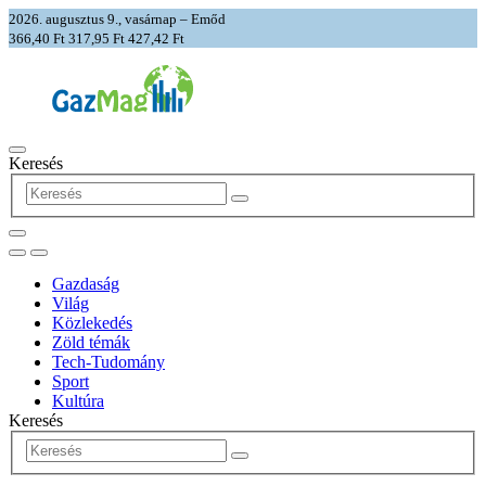
2026. augusztus 9., vasárnap – Emőd
366,40 Ft
317,95 Ft
427,42 Ft
Keresés
Gazdaság
Világ
Közlekedés
Zöld témák
Tech-Tudomány
Sport
Kultúra
Keresés