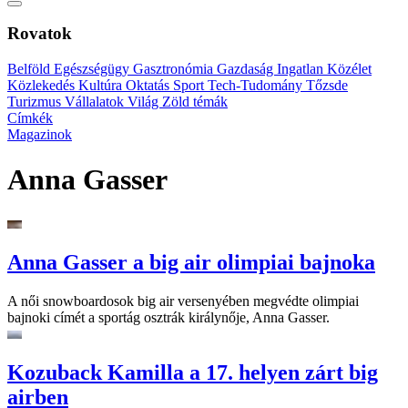
Rovatok
Belföld
Egészségügy
Gasztronómia
Gazdaság
Ingatlan
Közélet
Közlekedés
Kultúra
Oktatás
Sport
Tech-Tudomány
Tőzsde
Turizmus
Vállalatok
Világ
Zöld témák
Címkék
Magazinok
Anna Gasser
Anna Gasser a big air olimpiai bajnoka
A női snowboardosok big air versenyében megvédte olimpiai
bajnoki címét a sportág osztrák királynője, Anna Gasser.
Kozuback Kamilla a 17. helyen zárt big
airben