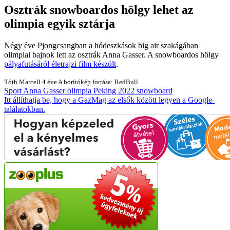
Osztrák snowboardos hölgy lehet az
olimpia egyik sztárja
Négy éve Pjongcsangban a hódeszkások big air szakágában
olimpiai bajnok lett az osztrák Anna Gasser. A snowboardos hölgy
pályafutásáról életrajzi film készült
.
Tóth Marcell
4 éve
A borítókép forrása: RedBull
Sport
Anna Gasser
olimpia
Peking 2022
snowboard
Itt állíthatja be, hogy a GazMag az elsők között legyen a Google-
találatokban.