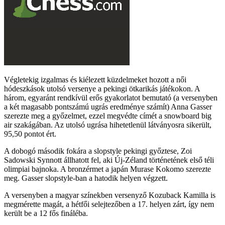
Végletekig izgalmas és kiélezett küzdelmeket hozott a női
hódeszkások utolsó versenye a pekingi ötkarikás játékokon. A
három, egyaránt rendkívül erős gyakorlatot bemutató (a versenyben
a két magasabb pontszámú ugrás eredménye számít) Anna Gasser
szerezte meg a győzelmet, ezzel megvédte címét a snowboard big
air szakágában. Az utolsó ugrása hihetetlenül látványosra sikerült,
95,50 pontot ért.
A dobogó második fokára a slopstyle pekingi győztese, Zoi
Sadowski Synnott állhatott fel, aki Új-Zéland történetének első téli
olimpiai bajnoka. A bronzérmet a japán Murase Kokomo szerezte
meg. Gasser slopstyle-ban a hatodik helyen végzett.
A versenyben a magyar színekben versenyző Kozuback Kamilla is
megmérette magát, a hétfői selejtezőben a 17. helyen zárt, így nem
került be a 12 fős fináléba.