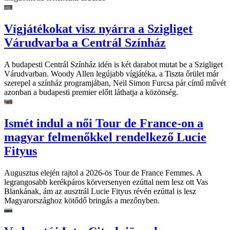
Vígjátékokat visz nyárra a Szigliget
Várudvarba a Centrál Színház
A budapesti Centrál Színház idén is két darabot mutat be a Szigliget
Várudvarban. Woody Allen legújabb vígjátéka, a Tiszta őrület már
szerepel a színház programjában, Neil Simon Furcsa pár című művét
azonban a budapesti premier előtt láthatja a közönség.
Ismét indul a női Tour de France-on a
magyar felmenőkkel rendelkező Lucie
Fityus
Augusztus elején rajtol a 2026-ös Tour de France Femmes. A
legrangosabb kerékpáros körversenyen ezúttal nem lesz ott Vas
Blankának, ám az ausztrál Lucie Fityus révén ezúttal is lesz
Magyarországhoz kötődő bringás a mezőnyben.