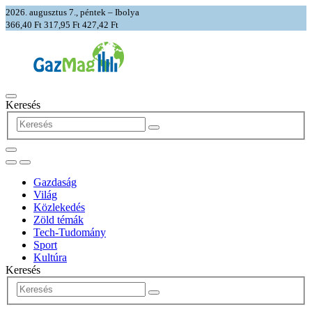
2026. augusztus 7., péntek – Ibolya
366,40 Ft
317,95 Ft
427,42 Ft
Keresés
Gazdaság
Világ
Közlekedés
Zöld témák
Tech-Tudomány
Sport
Kultúra
Keresés