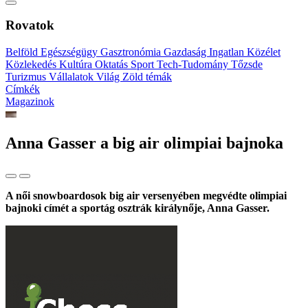
Rovatok
Belföld
Egészségügy
Gasztronómia
Gazdaság
Ingatlan
Közélet
Közlekedés
Kultúra
Oktatás
Sport
Tech-Tudomány
Tőzsde
Turizmus
Vállalatok
Világ
Zöld témák
Címkék
Magazinok
Anna Gasser a big air olimpiai bajnoka
A női snowboardosok big air versenyében megvédte olimpiai
bajnoki címét a sportág osztrák királynője, Anna Gasser.