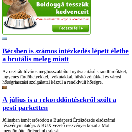
Bécsben is számos intézkedés lépett életbe
a brutális meleg miatt
Az osztrák főváros meghosszabbított nyitvatartású strandfürdőkkel,
ingyenes fürdőhelyekkel, ivókutakkal, hűsítő zónákkal és városi
hőségriasztási szolgálattal készül a rendkívüli hőségre.
A július is a rekorddöntésekről szólt a
pesti parketten
Júliusban ismét erősödött a Budapesti Értéktőzsde elsőszámú
részvénymutatója. A BUX vezető részvényei közül a Mol
megdöntötte történelmi csúcsát.