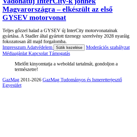
Vadonatúj InterCity-k jönnek
Magyarországra – elkészült az első
GYSEV motorvonat
Teljes gőzzel halad a GYSEV új InterCity motorvonatainak
gyártása. A Stadler által gyártott tizenegy szerelvény 2028 nyaráig
fokozatosan áll majd forgalomba.
Impresszum
Adatvédelem
Moderációs szabályzat
Sütik kezelése
Médiaajánlat
Kapcsolat
Támogatás
Mielőtt kinyomtatja a weboldal tartalmát, gondoljon a
természetre!
GazMag
2011-2026
GazMag Tudományos és Ismeretterjesztő
Egyesület