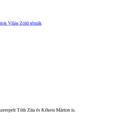
atok
Világ
Zöld témák
zerepelt Tóth Zita és Kékesi Márton is.