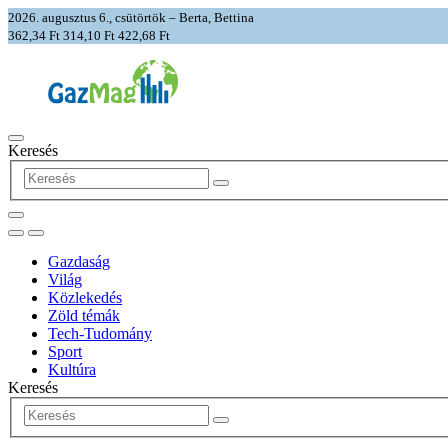
2026. augusztus 6., csütörtök – Berta, Bettina
362,34 Ft
314,10 Ft
422,68 Ft
Keresés
Gazdaság
Világ
Közlekedés
Zöld témák
Tech-Tudomány
Sport
Kultúra
Keresés