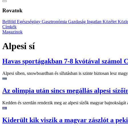
Rovatok
Belföld
Egészségügy
Gasztronómia
Gazdaság
Ingatlan
Közélet
Közl
Címkék
Magazinok
Alpesi sí
Havas sportágakban 7-8 kvótával számol
Alpesi síben, snowboardban és sífutásban is szinte biztosan lesz magy
Az olimpia után sincs megállás alpesi síző
Kedden és szerdán rendezik meg az alpesi sízők magyar bajnokságát az
Kiderült kik viszik a magyar zászlót a pek