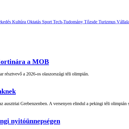
ekedés
Kultúra
Oktatás
Sport
Tech-Tudomány
Tőzsde
Turizmus
Vállal
 Cortinára a MOB
ar résztvevő a 2026-os olaszországi téli olimpián.
inknek
 ausztriai Grebenzenben. A versenyen elindul a pekingi téli olimpián s
ingi nyitóünnepségen