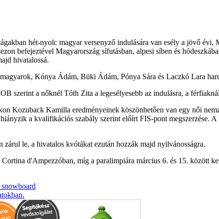
gakban hét-nyolc magyar versenyző indulására van esély a jövő évi, M
ezon befejeztével Magyarország sífutásban, alpesi síben és hódeszkában
majd hivatalossá.
a magyarok, Kónya Ádám, Büki Ádám, Pónya Sára és Laczkó Lara harcolt
MOB szerint a nőknél Tóth Zita a legesélyesebb az indulásra, a férfiak
pikon Kozuback Kamilla eredményeinek köszönhetően van egy női nemz
ányzik a kvalifikációs szabály szerint előírt FIS-pont megszerzése. A 
 zárul le, a hivatalos kvótákat ezután hozzák majd nyilvánosságra.
s Cortina d'Ampezzóban, míg a paralimpiára március 6. és 15. között ker
s
snowboard
atokban.