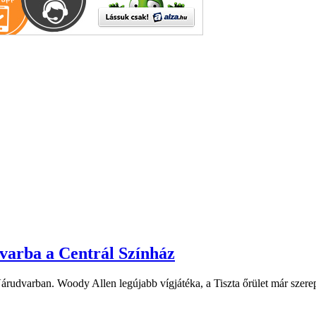
dvarba a Centrál Színház
 Várudvarban. Woody Allen legújabb vígjátéka, a Tiszta őrület már sze