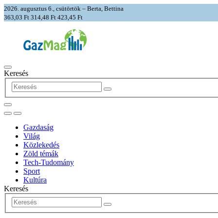
2026. augusztus 6., csütörtök – Berta, Bettina
363,03 Ft
314,48 Ft
423,45 Ft
Keresés
Gazdaság
Világ
Közlekedés
Zöld témák
Tech-Tudomány
Sport
Kultúra
Keresés