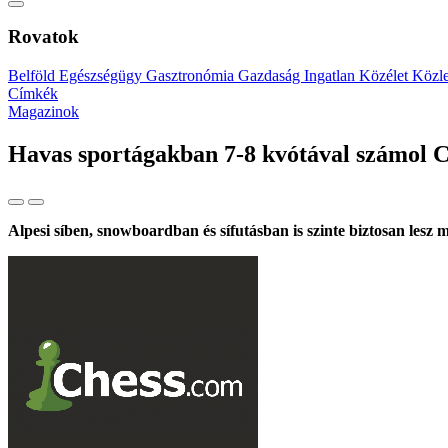
Rovatok
Belföld
Egészségügy
Gasztronómia
Gazdaság
Ingatlan
Közélet
Közl
Címkék
Magazinok
Havas sportágakban 7-8 kvótával számol
Alpesi síben, snowboardban és sífutásban is szinte biztosan lesz m