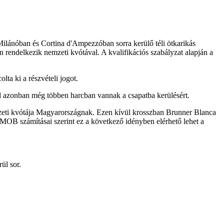
ilánóban és Cortina d'Ampezzóban sorra kerülő téli ötkarikás
 rendelkezik nemzeti kvótával. A kvalifikációs szabályzat alapján a
a ki a részvételi jogot.
nál azonban még többen harcban vannak a csapatba kerülésért.
eti kvótája Magyarországnak. Ezen kívül krosszban Brunner Blanca
MOB számításai szerint ez a következő idényben elérhető lehet a
ül sor.