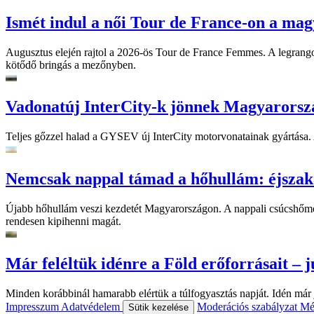
Ismét indul a női Tour de France-on a mag
Augusztus elején rajtol a 2026-ös Tour de France Femmes. A legrango
kötődő bringás a mezőnyben.
Vadonatúj InterCity-k jönnek Magyarorsz
Teljes gőzzel halad a GYSEV új InterCity motorvonatainak gyártása. A
Nemcsak nappal támad a hőhullám: éjszaka
Újabb hőhullám veszi kezdetét Magyarországon. A nappali csúcshőmérsé
rendesen kipihenni magát.
Már feléltük idénre a Föld erőforrásait – jú
Minden korábbinál hamarabb elértük a túlfogyasztás napját. Idén már j
Impresszum
Adatvédelem
Moderációs szabályzat
Mé
Sütik kezelése