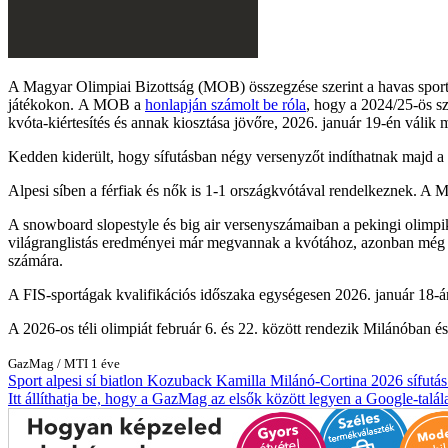
A Magyar Olimpiai Bizottság (MOB) összegzése szerint a havas sportá
játékokon. A MOB a
honlapján számolt be róla
, hogy a 2024/25-ös sz
kvóta-kiértesítés és annak kiosztása jövőre, 2026. január 19-én válik 
Kedden kiderült, hogy sífutásban négy versenyzőt indíthatnak majd 
Alpesi síben a férfiak és nők is 1-1 országkvótával rendelkeznek. A 
A snowboard slopestyle és big air versenyszámaiban a pekingi olim
világranglistás eredményei már megvannak a kvótához, azonban még hi
számára.
A FIS-sportágak kvalifikációs időszaka egységesen 2026. január 18-án
A 2026-os téli olimpiát február 6. és 22. között rendezik Milánóban é
GazMag
/
MTI
1 éve
Sport
alpesi sí
biatlon
Kozuback Kamilla
Milánó-Cortina 2026
sífutá
Itt állíthatja be, hogy a GazMag az elsők között legyen a Google-talál