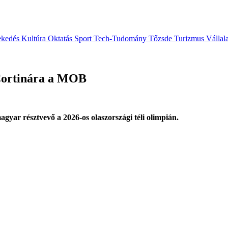
ekedés
Kultúra
Oktatás
Sport
Tech-Tudomány
Tőzsde
Turizmus
Vállal
 Cortinára a MOB
agyar résztvevő a 2026-os olaszországi téli olimpián.