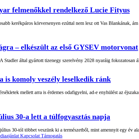
yar felmenőkkel rendelkező Lucie Fityus
sabb kerékpáros körversenyen ezúttal nem lesz ott Vas Blankának, ám a
ágra – elkészült az első GYSEV motorvonat
 Stadler által gyártott tizenegy szerelvény 2028 nyaráig fokozatosan á
 is komoly veszély leselkedik ránk
kletek mellett arra is érdemes odafigyelni, ad-e enyhülést az éjszaka.
lius 30-a lett a túlfogyasztás napja
úlius 30-tól többet veszünk ki a természetből, mint amennyit egy év al
diaajánlat
Kapcsolat
Támogatás