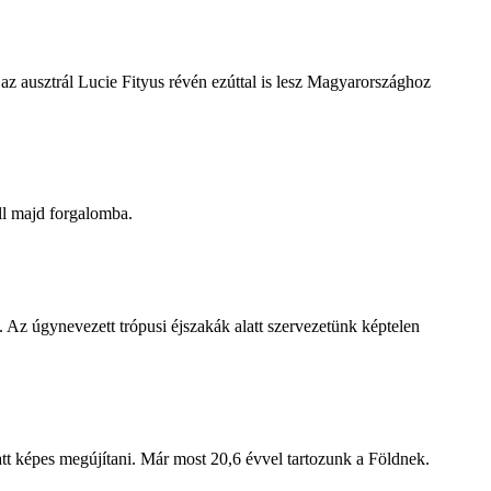
z ausztrál Lucie Fityus révén ezúttal is lesz Magyarországhoz
ll majd forgalomba.
 Az úgynevezett trópusi éjszakák alatt szervezetünk képtelen
att képes megújítani. Már most 20,6 évvel tartozunk a Földnek.