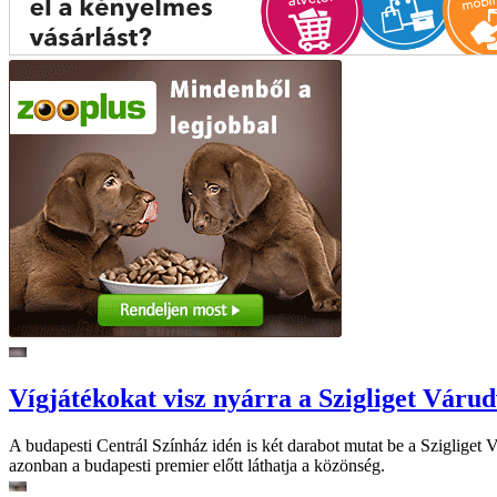
Vígjátékokat visz nyárra a Szigliget Váru
A budapesti Centrál Színház idén is két darabot mutat be a Szigliget
azonban a budapesti premier előtt láthatja a közönség.