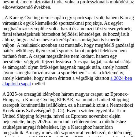
bevonni, amely biztosítani tudta volna a professzionális működést az
elkövetkezendő években.
A Karcag Cycling nem csupán egy sportcsapat volt, hanem Karcag
városának egyik kiemelkedő sportszakmai projektje. Az egylet
meghatározó szereplője volt a hazai és a nemzetközi versenyeknek,
fiatal tehetségeknek biztosított fejlődési lehetőséget, és hozzájárult
ahhoz, hogy a város neve a kerékpáros sportágban is ismertté
váljon. A realitások azonban azt mutatták, hogy megfelelő gazdasági
háttér nélkül egy ilyen szintű sportszakmai projekt felelősen nem
tartható fenn, A csapat megszűnése nem kudarc, hanem egy
becsülettel végigvitt fejezet lezárása. A csapat tagjai, szakmai stábja
és támogatói olyan örökséget hagynak maguk után, amely hosszú
távon is meghatározó marad a sportéletben
– írta a közlemény,
amely kiemelte, hogy minen érintett a végsőkig kitartott
a 2024-ben
alapított csapat
mellett.
A 2025-ös országúti idényben három magyar csapat, az Epronex-
Hungary, a Karcag Cycling ÉPKAR, valamint a United Shipping
szerepelt kontinentális istállóként, ez a harmadik szint a Nemzetközi
Kerékpáros Szövetségnél (UCI). Ezen a szinten egyedül a Team
United Shipping folytatja, mivel az Epronex november elején
bejelentette, hogy 2026-ra nem tudta előteremteni a működéshez
szükséges anyagi feltételeket, így a Karcaghoz hasonlóan
megszűnik. A magyar névadó szponzorral rendelkező, de idén még