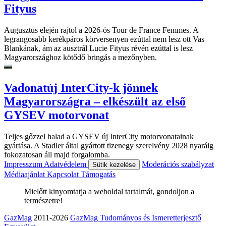
Fityus
Augusztus elején rajtol a 2026-ös Tour de France Femmes. A
legrangosabb kerékpáros körversenyen ezúttal nem lesz ott Vas
Blankának, ám az ausztrál Lucie Fityus révén ezúttal is lesz
Magyarországhoz kötődő bringás a mezőnyben.
Vadonatúj InterCity-k jönnek
Magyarországra – elkészült az első
GYSEV motorvonat
Teljes gőzzel halad a GYSEV új InterCity motorvonatainak
gyártása. A Stadler által gyártott tizenegy szerelvény 2028 nyaráig
fokozatosan áll majd forgalomba.
Impresszum
Adatvédelem
Moderációs szabályzat
Sütik kezelése
Médiaajánlat
Kapcsolat
Támogatás
Mielőtt kinyomtatja a weboldal tartalmát, gondoljon a
természetre!
GazMag
2011-2026
GazMag Tudományos és Ismeretterjesztő