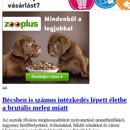
Bécsben is számos intézkedés lépett életbe
a brutális meleg miatt
Az osztrák főváros meghosszabbított nyitvatartású strandfürdőkkel,
ingyenes fürdőhelyekkel, ivókutakkal, hűsítő zónákkal és városi