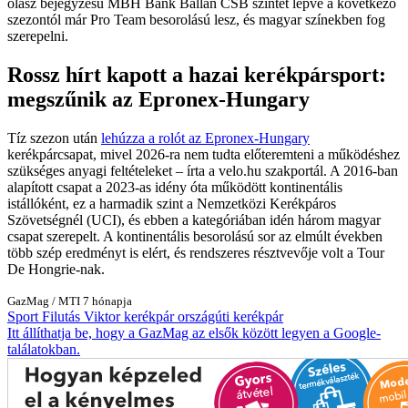
olasz bejegyzésű MBH Bank Ballan CSB szintet lépve a következő
szezontól már Pro Team besorolású lesz, és magyar színekben fog
szerepelni.
Rossz hírt kapott a hazai kerékpársport:
megszűnik az Epronex-Hungary
Tíz szezon után
lehúzza a rolót az Epronex-Hungary
kerékpárcsapat, mivel 2026-ra nem tudta előteremteni a működéshez
szükséges anyagi feltételeket – írta a velo.hu szakportál. A 2016-ban
alapított csapat a 2023-as idény óta működött kontinentális
istállóként, ez a harmadik szint a Nemzetközi Kerékpáros
Szövetségnél (UCI), és ebben a kategóriában idén három magyar
csapat szerepelt. A kontinentális besorolású sor az elmúlt években
több szép eredményt is elért, és rendszeres résztvevője volt a Tour
De Hongrie-nak.
GazMag
/
MTI
7 hónapja
Sport
Filutás Viktor
kerékpár
országúti kerékpár
Itt állíthatja be, hogy a GazMag az elsők között legyen a Google-
találatokban.