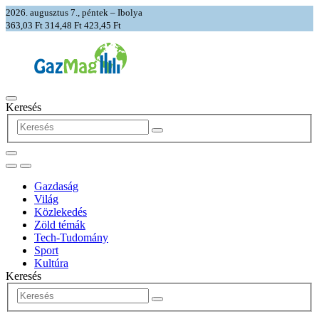
2026. augusztus 7., péntek – Ibolya
363,03 Ft
314,48 Ft
423,45 Ft
Keresés
Gazdaság
Világ
Közlekedés
Zöld témák
Tech-Tudomány
Sport
Kultúra
Keresés