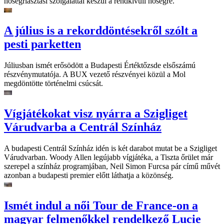
hőségriasztási szolgálattal készül a rendkívüli hőségre.
A július is a rekorddöntésekről szólt a
pesti parketten
Júliusban ismét erősödött a Budapesti Értéktőzsde elsőszámú
részvénymutatója. A BUX vezető részvényei közül a Mol
megdöntötte történelmi csúcsát.
Vígjátékokat visz nyárra a Szigliget
Várudvarba a Centrál Színház
A budapesti Centrál Színház idén is két darabot mutat be a Szigliget
Várudvarban. Woody Allen legújabb vígjátéka, a Tiszta őrület már
szerepel a színház programjában, Neil Simon Furcsa pár című művét
azonban a budapesti premier előtt láthatja a közönség.
Ismét indul a női Tour de France-on a
magyar felmenőkkel rendelkező Lucie