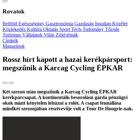
Rovatok
Belföld
Egészségügy
Gasztronómia
Gazdaság
Ingatlan
Közélet
Közlekedés
Kultúra
Oktatás
Sport
Tech-Tudomány
Tőzsde
Turizmus
Vállalatok
Világ
Zöld témák
Címkék
Magazinok
Rossz hírt kapott a hazai kerékpársport:
megszűnik a Karcag Cycling ÉPKAR
Két szezon után megszűnik a Karcag Cycling ÉPKAR
kerékpárcsapat. A kontinentális besorolású gárda pénzügyi
okok miatt kénytelen lehúzni a rolót. A csapat fennállása
mindkét szezonjában résztvevője volt a Tour De Hongrie-nak.