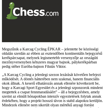
Megszűnik a Karcag Cycling ÉPKAR – jelentette be közösségi
oldalán szerdán az ebben az esztendőben kontinentális bejegyzésű
kerékpárcsapat, melynek legismertebb versenyzője az országúti
mezőnyversenyben kétszeres magyar bajnok, pálykerékpárban
pedig stéher Euróba-bajnon Filutás Viktor.
A Karcag Cycling a jelenlegi szezon lezárását követően befejezi
működését. A döntés hátterében nem szakmai, hanem financiális
okok állnak. A keserű elhatározás annak ellenére következett be,
hogy a Karcagi Sport Egyesület és a jelenlegi szponzorok mindent
megtettek a csapat fennmaradásáért
– áll a bejegyzésben, amely
szerint az elmúlt hónapokban intenzív egyeztetések folytak annak
érdekében, hogy a projekt hosszú távon is stabil alapokra kerüljön.
Mindezek ellenére nem sikerült olyan mértékű anyagi forrást