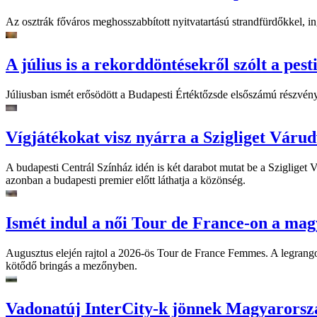
Az osztrák főváros meghosszabbított nyitvatartású strandfürdőkkel, ing
A július is a rekorddöntésekről szólt a pest
Júliusban ismét erősödött a Budapesti Értéktőzsde elsőszámú részvén
Vígjátékokat visz nyárra a Szigliget Váru
A budapesti Centrál Színház idén is két darabot mutat be a Szigliget
azonban a budapesti premier előtt láthatja a közönség.
Ismét indul a női Tour de France-on a mag
Augusztus elején rajtol a 2026-ös Tour de France Femmes. A legrango
kötődő bringás a mezőnyben.
Vadonatúj InterCity-k jönnek Magyarorsz