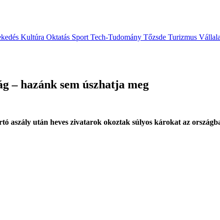
ekedés
Kultúra
Oktatás
Sport
Tech-Tudomány
Tőzsde
Turizmus
Vállal
ág – hazánk sem úszhatja meg
tartó aszály után heves zivatarok okoztak súlyos károkat az orszá