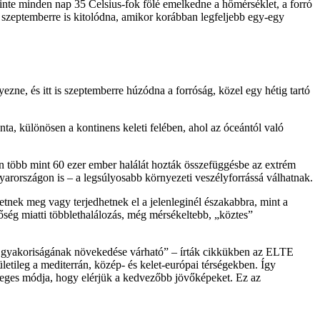
inte minden nap 35 Celsius-fok fölé emelkedne a hőmérséklet, a forró
szeptemberre is kitolódna, amikor korábban legfeljebb egy-egy
ne, és itt is szeptemberre húzódna a forróság, közel egy hétig tartó
ta, különösen a kontinens keleti felében, ahol az óceántól való
 több mint 60 ezer ember halálát hozták összefüggésbe az extrém
arországon is – a legsúlyosabb környezeti veszélyforrássá válhatnak.
tnek meg vagy terjedhetnek el a jelenleginél északabbra, mint a
hőség miatti többlethalálozás, még mérsékeltebb, „köztes”
k gyakoriságának növekedése várható
– írták cikkükben az ELTE
ületileg a mediterrán, közép- és kelet-európai térségekben. Így
leges módja, hogy elérjük a kedvezőbb jövőképeket. Ez az