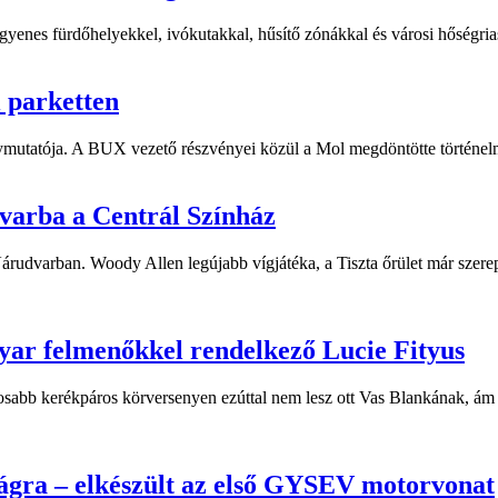
yenes fürdőhelyekkel, ivókutakkal, hűsítő zónákkal és városi hőségriasz
i parketten
ymutatója. A BUX vezető részvényei közül a Mol megdöntötte történelm
dvarba a Centrál Színház
 Várudvarban. Woody Allen legújabb vígjátéka, a Tiszta őrület már sze
yar felmenőkkel rendelkező Lucie Fityus
sabb kerékpáros körversenyen ezúttal nem lesz ott Vas Blankának, ám a
ágra – elkészült az első GYSEV motorvonat