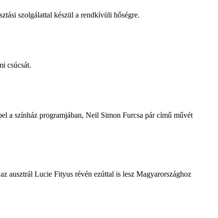
tási szolgálattal készül a rendkívüli hőségre.
i csúcsát.
repel a színház programjában, Neil Simon Furcsa pár című művét
z ausztrál Lucie Fityus révén ezúttal is lesz Magyarországhoz