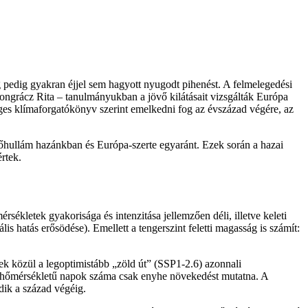
ég pedig gyakran éjjel sem hagyott nyugodt pihenést. A felmelegedési
ongrácz Rita – tanulmányukban a jövő kilátásait vizsgálták Európa
s klímaforgatókönyv szerint emelkedni fog az évszázad végére, az
hullám hazánkban és Európa-szerte egyaránt. Ezek során a hazai
rtek.
kletek gyakorisága és intenzitása jellemzően déli, illetve keleti
s hatás erősödése). Emellett a tengerszint feletti magasság is számít:
k közül a legoptimistább „zöld út” (SSP1-2.6) azonnali
mumhőmérsékletű napok száma csak enyhe növekedést mutatna. A
dik a század végéig.