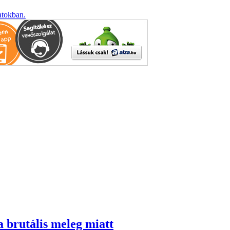
atokban.
a brutális meleg miatt