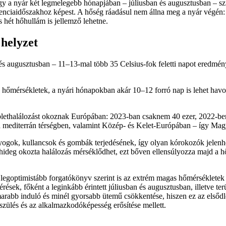
gy a nyár két legmelegebb hónapjában – júliusban és augusztusban – sz
ciaidőszakhoz képest. A hőség ráadásul nem állna meg a nyár végén: 
s hét hőhullám is jellemző lehetne.
helyzet
augusztusban – 11–13-mal több 35 Celsius-fok feletti napot eredményez
 hőmérsékletek, a nyári hónapokban akár 10–12 forró nap is lehet havon
bblethalálozást okoznak Európában: 2023-ban csaknem 40 ezer, 2022-ben
 mediterrán térségben, valamint Közép- és Kelet-Európában – így Magy
yogok, kullancsok és gombák terjedésének, így olyan kórokozók jelenhe
li hideg okozta halálozás mérséklődhet, ezt bőven ellensúlyozza majd a 
 legoptimistább forgatókönyv szerint is az extrém magas hőmérséklete
ések, főként a leginkább érintett júliusban és augusztusban, illetve ter
arabb induló és minél gyorsabb ütemű csökkentése, hiszen ez az elsőd
szülés és az alkalmazkodóképesség erősítése mellett.