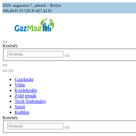
2026. augusztus 7., péntek – Ibolya
366,40 Ft
317,95 Ft
427,42 Ft
Keresés
Gazdaság
Világ
Közlekedés
Zöld témák
Tech-Tudomány
Sport
Kultúra
Keresés