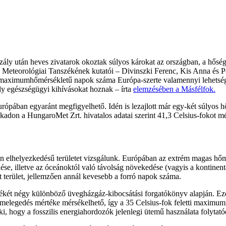
aszály után heves zivatarok okoztak súlyos károkat az országban, a hős
 Meteorológiai Tanszékének kutatói – Divinszki Ferenc, Kis Anna és P
ó maximumhőmérsékletű napok száma Európa-szerte valamennyi lehetsége
ly egészségügyi kihívásokat hoznak – írta
elemzésében a Másfélfok.
ban egyaránt megfigyelhető. Idén is lezajlott már egy-két súlyos hő
rkadon a HungaroMet Zrt. hivatalos adatai szerint 41,3 Celsius-fokot mé
elhelyezkedésű területet vizsgálunk. Európában az extrém magas hőmérsé
, illetve az óceánoktól való távolság növekedése (vagyis a kontinentáli
t terület, jellemzően annál kevesebb a forró napok száma.
ékét négy különböző üvegházgáz-kibocsátási forgatókönyv alapján. Eze
 felmelegedés mértéke mérsékelhető, így a 35 Celsius-fok feletti maxi
ki, hogy a fosszilis energiahordozók jelenlegi ütemű használata folytató