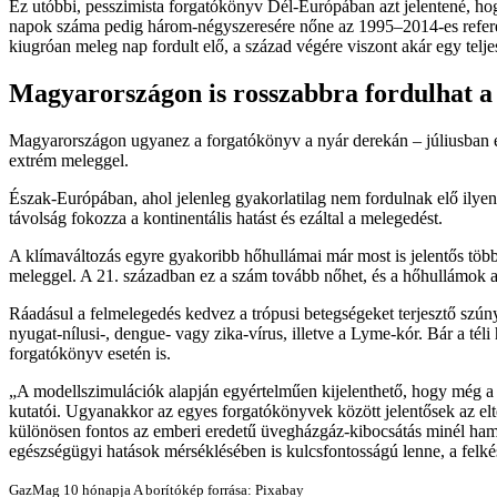
Ez utóbbi, pesszimista forgatókönyv Dél-Európában azt jelentené, ho
napok száma pedig három-négyszeresére nőne az 1995–2014-es referen
kiugróan meleg nap fordult elő, a század végére viszont akár egy telje
Magyarországon is rosszabbra fordulhat a 
Magyarországon ugyanez a forgatókönyv a nyár derekán – júliusban és 
extrém meleggel.
Észak-Európában, ahol jelenleg gyakorlatilag nem fordulnak elő ilyen
távolság fokozza a kontinentális hatást és ezáltal a melegedést.
A klímaváltozás egyre gyakoribb hőhullámai már most is jelentős tö
meleggel. A 21. században ez a szám tovább nőhet, és a hőhullámok a
Ráadásul a felmelegedés kedvez a trópusi betegségeket terjesztő szún
nyugat-nílusi-, dengue- vagy zika-vírus, illetve a Lyme-kór. Bár a té
forgatókönyv esetén is.
A modellszimulációk alapján egyértelműen kijelenthető, hogy még a
kutatói. Ugyanakkor az egyes forgatókönyvek között jelentősek az eltér
különösen fontos az emberi eredetű üvegházgáz-kibocsátás minél ham
egészségügyi hatások mérséklésében is kulcsfontosságú lenne, a felké
GazMag
10 hónapja
A borítókép forrása: Pixabay