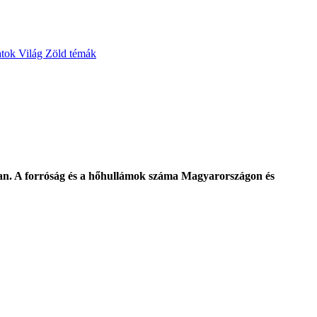
atok
Világ
Zöld témák
gban. A forróság és a hőhullámok száma Magyarországon és