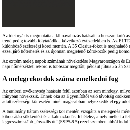
Az idei nyár is megmutatta a klímaváltozás hatásait: a hosszan tartó 
trend pedig tovább folytatódik a következő évtizedekben is. Az ELTE
különböző szélességi körei mentén. A 35 Clesius-fokot is meghalad
ezzel járó hőterhelés és az újonnan megjelenő kórokozók pedig komo
Az extrém meleg napok számának növekedése Magyarországon és Európá
napi hőmérsékleti rekord is többször megdőlt, például július 26-án Sa
A melegrekordok száma emelkedni fog
Az emberi tevékenység hatásain felül azonban az sem mindegy, milyen 
irányban növekszik. Ennek oka az Egyenlítőtől való távolság csökkenése
adott szélességi kör esetén minél magasabban helyezkedik el egy adot
A tanulmány három szélességi kör mentén vizsgálta a melegedés mért
kibocsátáscsökkentést és alkalmazkodást feltételez, amely mellett a
legpesszimistább „fosszilis út” (SSP5-8.5) ezzel szemben abból indul 