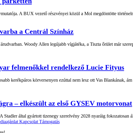
i parketten
ymutatója. A BUX vezető részvényei közül a Mol megdöntötte történelm
dvarba a Centrál Színház
 Várudvarban. Woody Allen legújabb vígjátéka, a Tiszta őrület már sze
yar felmenőkkel rendelkező Lucie Fityus
sabb kerékpáros körversenyen ezúttal nem lesz ott Vas Blankának, ám a
ágra – elkészült az első GYSEV motorvonat
 Stadler által gyártott tizenegy szerelvény 2028 nyaráig fokozatosan á
diaajánlat
Kapcsolat
Támogatás
re!