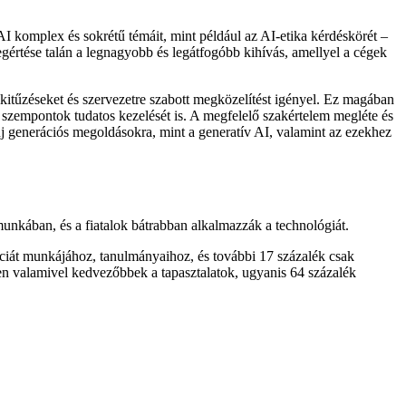
I komplex és sokrétű témáit, mint például az AI-etika kérdéskörét –
gértése talán a legnagyobb és legátfogóbb kihívás, amellyel a cégek
célkitűzéseket és szervezetre szabott megközelítést igényel. Ez magában
si szempontok tudatos kezelését is. A megfelelő szakértelem megléte és
új generációs megoldásokra, mint a generatív AI, valamint az ezekhez
 munkában, és a fiatalok bátrabban alkalmazzák a technológiát.
nciát munkájához, tanulmányaihoz, és további 17 százalék csak
en valamivel kedvezőbbek a tapasztalatok, ugyanis 64 százalék