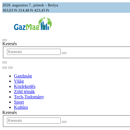
2026. augusztus 7., péntek – Ibolya
363,03 Ft
314,48 Ft
423,45 Ft
Keresés
Gazdaság
Világ
Közlekedés
Zöld témák
Tech-Tudomány
Sport
Kultúra
Keresés