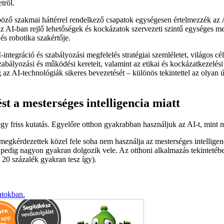
tről.
öző szakmai háttérrel rendelkező csapatok egységesen értelmezzék az A
az AI-ban rejlő lehetőségek és kockázatok szervezeti szintű egységes me
és robotika szakértője.
I-integráció és szabályozási megfelelés stratégiai szemléletet, világos 
 szabályozási és működési kereteit, valamint az etikai és kockázatkezelé
az AI-technológiák sikeres bevezetését – különös tekintettel az olyan 
t a mesterséges intelligencia miatt
l egy friss kutatás. Egyelőre otthon gyakrabban használjuk az AI-t, mint
 megkérdezettek közel fele soha nem használja az mesterséges intellige
 pedig nagyon gyakran dolgozik vele. Az otthoni alkalmazás tekintetéb
20 százalék gyakran tesz így).
atokban.