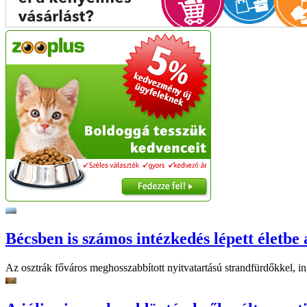
Bécsben is számos intézkedés lépett életbe 
Az osztrák főváros meghosszabbított nyitvatartású strandfürdőkkel, ing