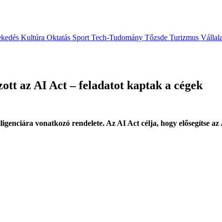
ekedés
Kultúra
Oktatás
Sport
Tech-Tudomány
Tőzsde
Turizmus
Vállal
ott az AI Act – feladatot kaptak a cégek
ligenciára vonatkozó rendelete. Az AI Act célja, hogy elősegítse az