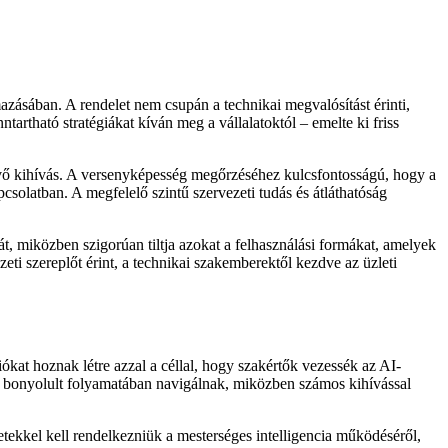
mazásában. A rendelet nem csupán a technikai megvalósítást érinti,
artható stratégiákat kíván meg a vállalatoktól – emelte ki friss
övő kihívás. A versenyképesség megőrzéséhez kulcsfontosságú, hogy a
csolatban. A megfelelő szintű szervezeti tudás és átláthatóság
át, miközben szigorúan tiltja azokat a felhasználási formákat, amelyek
eti szereplőt érint, a technikai szakemberektől kezdve az üzleti
kat hoznak létre azzal a céllal, hogy szakértők vezessék az AI-
nak bonyolult folyamatában navigálnak, miközben számos kihívással
tekkel kell rendelkezniük a mesterséges intelligencia működéséről,