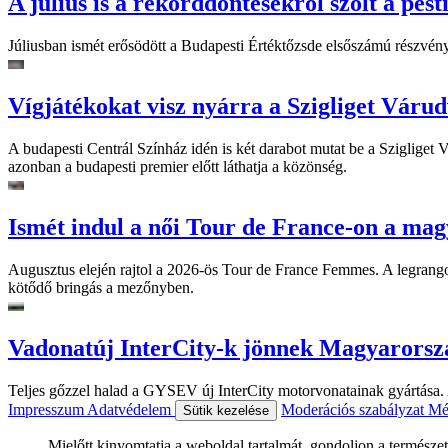
A július is a rekorddöntésekről szólt a pest
Júliusban ismét erősödött a Budapesti Értéktőzsde elsőszámú részvén
Vígjátékokat visz nyárra a Szigliget Váru
A budapesti Centrál Színház idén is két darabot mutat be a Szigliget
azonban a budapesti premier előtt láthatja a közönség.
Ismét indul a női Tour de France-on a mag
Augusztus elején rajtol a 2026-ös Tour de France Femmes. A legrango
kötődő bringás a mezőnyben.
Vadonatúj InterCity-k jönnek Magyarorsz
Teljes gőzzel halad a GYSEV új InterCity motorvonatainak gyártása. A
Impresszum
Adatvédelem
Moderációs szabályzat
Mé
Sütik kezelése
Mielőtt kinyomtatja a weboldal tartalmát, gondoljon a természet