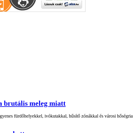
a brutális meleg miatt
yenes fürdőhelyekkel, ivókutakkal, hűsítő zónákkal és városi hőségriasz