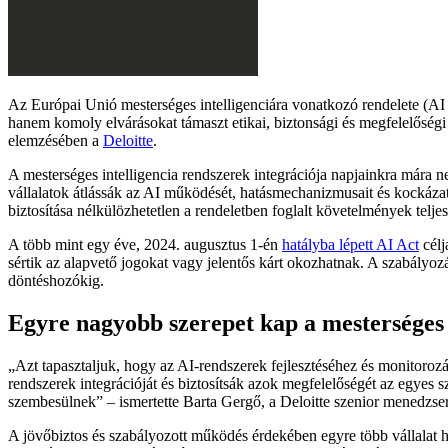
Az Európai Unió mesterséges intelligenciára vonatkozó rendelete (AI A
hanem komoly elvárásokat támaszt etikai, biztonsági és megfelelőségi s
elemzésében a
Deloitte
.
A mesterséges intelligencia rendszerek integrációja napjainkra mára
vállalatok átlássák az AI működését, hatásmechanizmusait és kockázata
biztosítása nélkülözhetetlen a rendeletben foglalt követelmények teljes
A több mint egy éve, 2024. augusztus 1-én
hatályba lépett AI Act
célj
sértik az alapvető jogokat vagy jelentős kárt okozhatnak. A szabályoz
döntéshozókig.
Egyre nagyobb szerepet kap a mesterséges 
Azt tapasztaljuk, hogy az AI-rendszerek fejlesztéséhez és monitoroz
rendszerek integrációját és biztosítsák azok megfelelőségét az egyes
szembesülnek
– ismertette Barta Gergő, a Deloitte szenior menedzser
A jövőbiztos és szabályozott működés érdekében egyre több vállalat h