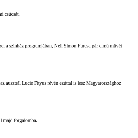
i csúcsát.
repel a színház programjában, Neil Simon Furcsa pár című művét
z ausztrál Lucie Fityus révén ezúttal is lesz Magyarországhoz
ll majd forgalomba.