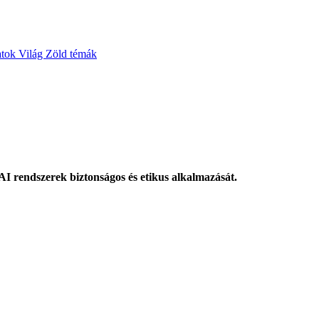
atok
Világ
Zöld témák
 AI rendszerek biztonságos és etikus alkalmazását.