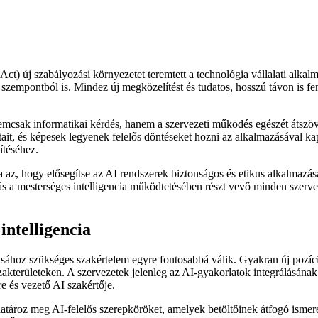
ct) új szabályozási környezetet teremtett a technológia vállalati alkal
zempontból is. Mindez új megközelítést és tudatos, hosszú távon is fennt
 nemcsak informatikai kérdés, hanem a szervezeti működés egészét átsz
it, és képesek legyenek felelős döntéseket hozni az alkalmazásával kap
ítéséhez.
a az, hogy elősegítse az AI rendszerek biztonságos és etikus alkalmazás
ás a mesterséges intelligencia működtetésében részt vevő minden szervez
intelligencia
ásához szükséges szakértelem egyre fontosabbá válik. Gyakran új pozíció
 szakterületeken. A szervezetek jelenleg az AI-gyakorlatok integrálásá
e és vezető AI szakértője.
atároz meg AI-felelős szerepköröket, amelyek betöltőinek átfogó ismere