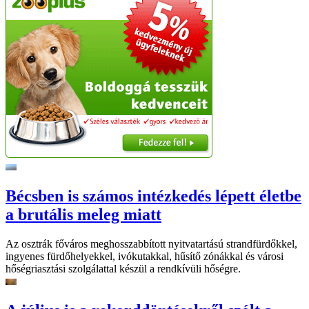
Bécsben is számos intézkedés lépett életbe
a brutális meleg miatt
Az osztrák főváros meghosszabbított nyitvatartású strandfürdőkkel,
ingyenes fürdőhelyekkel, ivókutakkal, hűsítő zónákkal és városi
hőségriasztási szolgálattal készül a rendkívüli hőségre.