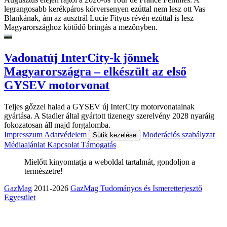
legrangosabb kerékpáros körversenyen ezúttal nem lesz ott Vas
Blankának, ám az ausztrál Lucie Fityus révén ezúttal is lesz
Magyarországhoz kötődő bringás a mezőnyben.
Vadonatúj InterCity-k jönnek
Magyarországra – elkészült az első
GYSEV motorvonat
Teljes gőzzel halad a GYSEV új InterCity motorvonatainak
gyártása. A Stadler által gyártott tizenegy szerelvény 2028 nyaráig
fokozatosan áll majd forgalomba.
Impresszum
Adatvédelem
Moderációs szabályzat
Sütik kezelése
Médiaajánlat
Kapcsolat
Támogatás
Mielőtt kinyomtatja a weboldal tartalmát, gondoljon a
természetre!
GazMag
2011-2026
GazMag Tudományos és Ismeretterjesztő
Egyesület