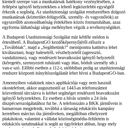
kiemelt szerepe van a munkatársak hatékony vezénylésében, a
fellépést igénylő helyzetekben a lehető legközelebbi egységtől
érkezik a segítség. Az utasbiztonsági szolgálat rendszerében dolgozó
munkatársak (közterület-felügyelők, személy- és vagyonőrök) az
egyszerűbb azonosíthatóság érdekében közös formaruhában, azaz
egyforma láthatósági sárga mellényben végzik a tevékenységüket.
A Budapesti Utasbiztonsági Szolgálat már kétféle módon is
értesíthető. A BudapestGO kezdőképernyőjéről először a
„Továbbiak”, majd a „Segíthetünk?” menüpontra kattintva lehet
kiválasztani, hogy balesetről, vészhelyzetről (agresszió,
vandalizmus), vagy rendészeti beavatkozást igénylő helyzetről
(kéregetés, szennyezett ruházatú vagy ittas, bódult személy stb.)
van-e szó. Előbbi esetben a 112-t, utóbbiban pedig az utasbiztonsági
rendszer központi irányítószolgálatát lehet hívni a BudapestGO-ban.
Amennyiben valakinek nincs applikációja vagy nem használ
okostelefont, akkor augusztustól az 1443-as telefonszámot
közvetlenül tárcsázva is kérhet segítséget rendészeti beavatkozást
igénylő helyzetekben. Ez esetben a hívás szintén a 24 órás
diszpécserszolgálatához fut be. A telefonszám a BKK járművein is
hamarosan megjelenik, továbbá a társaság edukációs kampány
keretében március óta járműveken, megállóban elhelyezett
plakátokon, valamint a vállalat közösségimédia-felületein is
edukációs tartalmakkal is segíti az ügyfeleket abban, hogy mely