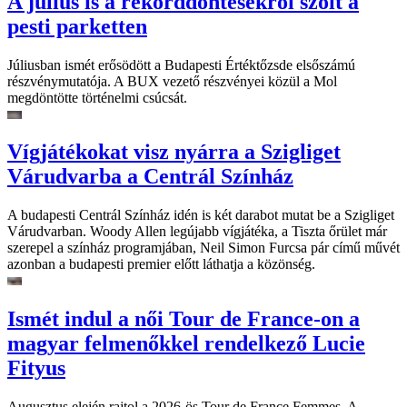
A július is a rekorddöntésekről szólt a
pesti parketten
Júliusban ismét erősödött a Budapesti Értéktőzsde elsőszámú
részvénymutatója. A BUX vezető részvényei közül a Mol
megdöntötte történelmi csúcsát.
Vígjátékokat visz nyárra a Szigliget
Várudvarba a Centrál Színház
A budapesti Centrál Színház idén is két darabot mutat be a Szigliget
Várudvarban. Woody Allen legújabb vígjátéka, a Tiszta őrület már
szerepel a színház programjában, Neil Simon Furcsa pár című művét
azonban a budapesti premier előtt láthatja a közönség.
Ismét indul a női Tour de France-on a
magyar felmenőkkel rendelkező Lucie
Fityus
Augusztus elején rajtol a 2026-ös Tour de France Femmes. A