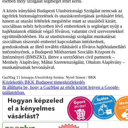
esetben mely szolgálat segítségét lehet kérni.
A közös irányítású Budapesti Utasbiztonsági Szolgálat nemcsak az
ügyfelek biztonságérzetének és utazáskomfortjának javításáért felel,
hanem az utazási feltételek megsértése miatt az utazásból kizárt,
szociálisan nehéz helyzetben lévő embereknek is segítséget nyújt a
hajléktalanok ellátását végző fővárosi, valamint civil szervezetekkel
együttműködésben. Ha az utasbiztonsági szolgálat munkatársai
szociálisan rászoruló emberrel kapcsolatban intézkednek,
gondoskodnak az illető további ellátásáról a főváros hajléktalanellátó
intézményének, a Budapesti Módszertani Szociális Központ és
Intézményei (BMSZKI), illetve a szerződéses civil partnerek –
Menhely Alapítvány, Máltai Szeretetszolgálat, Oltalom Alapítvány –
munkatársainak bevonásával.
GazMag
11 hónapja
A borítókép forrása: Nyirő Simon / BKK
Közlekedés
BKK
Budapest
tömegközlekedés
Itt állíthatja be, hogy a GazMag az elsők között legyen a Google-
találatokban.