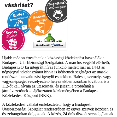
Újabb módon értesíthetik a közösségi közlekedést használók a
Budapesti Utasbiztonsági Szolgálatot. A március végétől elérhető,
BudapestGO-ba integrált hívás funkció mellett már az 1443-as
négyjegyű telefonszámot hívva is kérhetnek segítséget az utasok
rendészeti beavatkozást igénylő esetekben. Baleset, személy- vagy
vagyonépséget veszélyeztető helyzetekben azonban továbbra is a
112-őt kell hívnia az utasoknak, és jelezni a problémát a
járművezetőnek – tájékoztatott közleményében a Budapesti
Közlekedési Központ (BKK).
A közlekedési vállalat emlékeztetett, hogy a Budapesti
Utasbiztonsági Szolgálat rendszerében az egyes szervek közösen és
összehangoltan dolgoznak. A közös, 24 órás diszpécserszolgálatnak