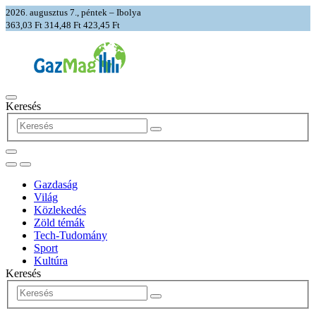
2026. augusztus 7., péntek – Ibolya
363,03 Ft
314,48 Ft
423,45 Ft
Keresés
Gazdaság
Világ
Közlekedés
Zöld témák
Tech-Tudomány
Sport
Kultúra
Keresés