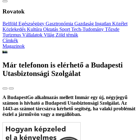
Rovatok
Belföld
Egészségügy
Gasztronómia
Gazdaság
Ingatlan
Közélet
Közlekedés
Kultúra
Oktatás
Sport
Tech-Tudomány
Tőzsde
Turizmus
Vállalatok
Világ
Zöld témák
Címkék
Magazinok
Már telefonon is elérhető a Budapesti
Utasbiztonsági Szolgálat
A BudapestGo alkalmazás mellett Immár egy új, négyjegyű
számon is hívható a Budapesti Utasbiztonsági Szolgálat. Az
1443-as számot tárcsázva kérhető segítség, ha valaki problémát
észlel a járművön vagy a megállóban.