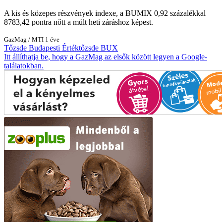
A kis és közepes részvények indexe, a BUMIX 0,92 százalékkal
8783,42 pontra nőtt a múlt heti záráshoz képest.
GazMag
/
MTI
1 éve
Tőzsde
Budapesti Értéktőzsde
BUX
Itt állíthatja be, hogy a GazMag az elsők között legyen a Google-
találatokban.