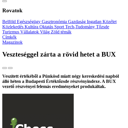
Rovatok
Belföld
Egészségügy
Gasztronómia
Gazdaság
Ingatlan
Közélet
Közlekedés
Kultúra
Oktatás
Sport
Tech-Tudomány
Tőzsde
Turizmus
Vállalatok
Világ
Zöld témák
Címkék
Magazinok
Veszteséggel zárta a rövid hetet a BUX
Veszített értékéből a Pünkösd miatt négy kereskedési napból
álló héten a Budapesti Értéktőzsde részvényindexe. A BUX
vezető részvényei felemás eredményeket produkáltak.