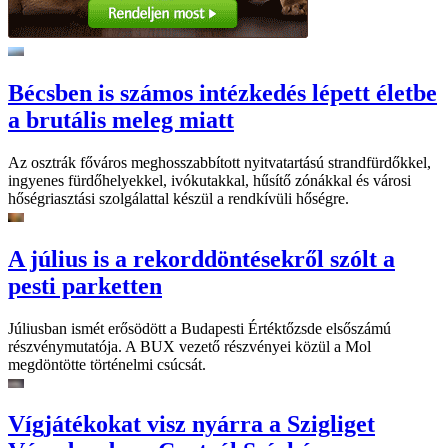
Bécsben is számos intézkedés lépett életbe
a brutális meleg miatt
Az osztrák főváros meghosszabbított nyitvatartású strandfürdőkkel,
ingyenes fürdőhelyekkel, ivókutakkal, hűsítő zónákkal és városi
hőségriasztási szolgálattal készül a rendkívüli hőségre.
A július is a rekorddöntésekről szólt a
pesti parketten
Júliusban ismét erősödött a Budapesti Értéktőzsde elsőszámú
részvénymutatója. A BUX vezető részvényei közül a Mol
megdöntötte történelmi csúcsát.
Vígjátékokat visz nyárra a Szigliget