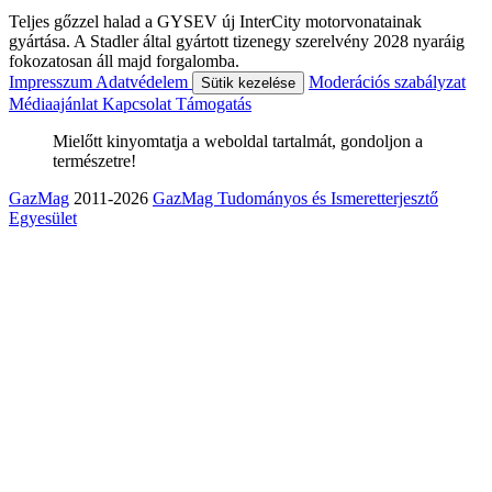
Teljes gőzzel halad a GYSEV új InterCity motorvonatainak
gyártása. A Stadler által gyártott tizenegy szerelvény 2028 nyaráig
fokozatosan áll majd forgalomba.
Impresszum
Adatvédelem
Moderációs szabályzat
Sütik kezelése
Médiaajánlat
Kapcsolat
Támogatás
Mielőtt kinyomtatja a weboldal tartalmát, gondoljon a
természetre!
GazMag
2011-2026
GazMag Tudományos és Ismeretterjesztő
Egyesület