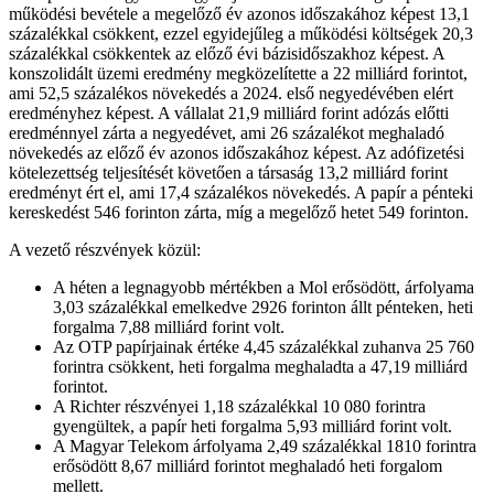
működési bevétele a megelőző év azonos időszakához képest 13,1
százalékkal csökkent, ezzel egyidejűleg a működési költségek 20,3
százalékkal csökkentek az előző évi bázisidőszakhoz képest. A
konszolidált üzemi eredmény megközelítette a 22 milliárd forintot,
ami 52,5 százalékos növekedés a 2024. első negyedévében elért
eredményhez képest. A vállalat 21,9 milliárd forint adózás előtti
eredménnyel zárta a negyedévet, ami 26 százalékot meghaladó
növekedés az előző év azonos időszakához képest. Az adófizetési
kötelezettség teljesítését követően a társaság 13,2 milliárd forint
eredményt ért el, ami 17,4 százalékos növekedés. A papír a pénteki
kereskedést 546 forinton zárta, míg a megelőző hetet 549 forinton.
A vezető részvények közül:
A héten a legnagyobb mértékben a Mol erősödött, árfolyama
3,03 százalékkal emelkedve 2926 forinton állt pénteken, heti
forgalma 7,88 milliárd forint volt.
Az OTP papírjainak értéke 4,45 százalékkal zuhanva 25 760
forintra csökkent, heti forgalma meghaladta a 47,19 milliárd
forintot.
A Richter részvényei 1,18 százalékkal 10 080 forintra
gyengültek, a papír heti forgalma 5,93 milliárd forint volt.
A Magyar Telekom árfolyama 2,49 százalékkal 1810 forintra
erősödött 8,67 milliárd forintot meghaladó heti forgalom
mellett.