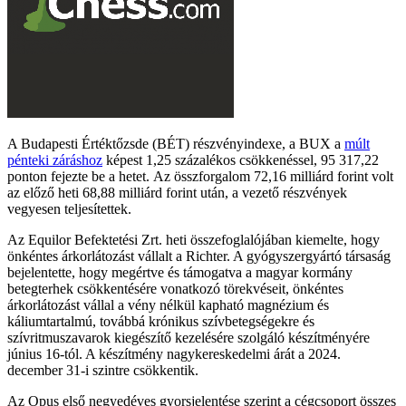
A Budapesti Értéktőzsde (BÉT) részvényindexe, a BUX a
múlt
pénteki záráshoz
képest 1,25 százalékos csökkenéssel, 95 317,22
ponton fejezte be a hetet. Az összforgalom 72,16 milliárd forint volt
az előző heti 68,88 milliárd forint után, a vezető részvények
vegyesen teljesítettek.
Az Equilor Befektetési Zrt. heti összefoglalójában kiemelte, hogy
önkéntes árkorlátozást vállalt a Richter. A gyógyszergyártó társaság
bejelentette, hogy megértve és támogatva a magyar kormány
betegterhek csökkentésére vonatkozó törekvéseit, önkéntes
árkorlátozást vállal a vény nélkül kapható magnézium és
káliumtartalmú, továbbá krónikus szívbetegségekre és
szívritmuszavarok kiegészítő kezelésére szolgáló készítményére
június 16-tól. A készítmény nagykereskedelmi árát a 2024.
december 31-i szintre csökkentik.
Az Opus első negyedéves gyorsjelentése szerint a cégcsoport összes