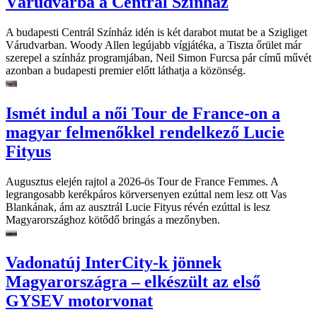
Várudvarba a Centrál Színház
A budapesti Centrál Színház idén is két darabot mutat be a Szigliget
Várudvarban. Woody Allen legújabb vígjátéka, a Tiszta őrület már
szerepel a színház programjában, Neil Simon Furcsa pár című művét
azonban a budapesti premier előtt láthatja a közönség.
Ismét indul a női Tour de France-on a
magyar felmenőkkel rendelkező Lucie
Fityus
Augusztus elején rajtol a 2026-ös Tour de France Femmes. A
legrangosabb kerékpáros körversenyen ezúttal nem lesz ott Vas
Blankának, ám az ausztrál Lucie Fityus révén ezúttal is lesz
Magyarországhoz kötődő bringás a mezőnyben.
Vadonatúj InterCity-k jönnek
Magyarországra – elkészült az első
GYSEV motorvonat