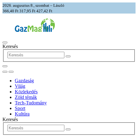
2026. augusztus 8., szombat – László
366,40 Ft
317,95 Ft
427,42 Ft
Keresés
Gazdaság
Világ
Közlekedés
Zöld témák
Tech-Tudomány
Sport
Kultúra
Keresés