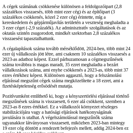
A cégek számának csökkenése különösen a feldolgozóipart (2,8
százalékos visszaesés, több mint ezer cég) és az építőipart (3
százalékos csökkenés, közel 2 ezer cég) érintette, míg a
kereskedelem és gépjárműjavítás területén a veszteség meghaladta a
3 ezer céget (-2,9 százalék). Az adminisztratív szolgáltatások és az
oktatás szintén zsugorodott, mindkét szektorban 2,8 százalékos
visszaesést tapasztalhattunk.
A cégalapítások száma tovább mérséklődött, 2024-ben, több mint 24
ezer új vállalkozás jött létre, ami csaknem 10 százalékos visszaesés a
2023-as adathoz képest. Ezzel párhuzamosan a cégmegszűnések
száma továbbra is magas maradt, 35 ezret meghaladta a bezárt
vállalkozások száma, ami enyhe csökkenés a 2023-as, több mint 37
ezres értékhez képest. Különösen aggasztó, hogy a felszámolási
eljárással megszűnt cégek száma megközelítette a 18 ezret, ami a
fizetésképtelenség erősödését mutatja.
Pozitívumként említhető ki, hogy a kényszertörlési eljárással történő
megszűnések száma is visszaesett, 6 ezer alá csökkent, szemben a
2023-as 8 ezres értékkel. Ez a vállalkozói környezet részleges
stabilizációjára vagy a hatósági eljárások hatékonyságának
javulására is utalhat. A végelszámolással megszűnők száma
ugyanakkor látványosan visszaesett, miközben 2023-ban mintegy
19 ezer cég döntött a rendezett befejezés mellett, addig 2024-ben ez