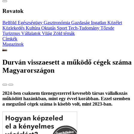
Rovatok
Belföld
Egészségügy
Gasztronómia
Gazdaság
Ingatlan
Közélet
Közlekedés
Kultúra
Oktatás
Sport
Tech-Tudomány
Tőzsde
Turizmus
Vállalatok
Világ
Zöld témák
Címkék
Magazinok
Durván visszaesett a működő cégek száma
Magyarországon
2024-ben csaknem tizenegyezerrel kevesebb társas vállalkozás
működött hazánkban, mint egy évvel korábban. Ezzel szemben
a megszűnő cégek száma is kisebb volt, mint 2023-ban.