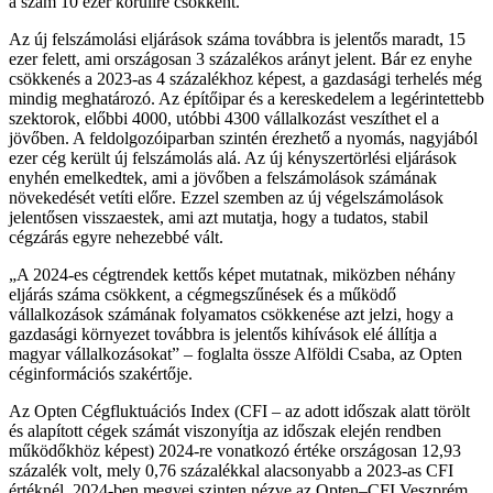
a szám 10 ezer körülire csökkent.
Az új felszámolási eljárások száma továbbra is jelentős maradt, 15
ezer felett, ami országosan 3 százalékos arányt jelent. Bár ez enyhe
csökkenés a 2023-as 4 százalékhoz képest, a gazdasági terhelés még
mindig meghatározó. Az építőipar és a kereskedelem a legérintettebb
szektorok, előbbi 4000, utóbbi 4300 vállalkozást veszíthet el a
jövőben. A feldolgozóiparban szintén érezhető a nyomás, nagyjából
ezer cég került új felszámolás alá. Az új kényszertörlési eljárások
enyhén emelkedtek, ami a jövőben a felszámolások számának
növekedését vetíti előre. Ezzel szemben az új végelszámolások
jelentősen visszaestek, ami azt mutatja, hogy a tudatos, stabil
cégzárás egyre nehezebbé vált.
A 2024-es cégtrendek kettős képet mutatnak, miközben néhány
eljárás száma csökkent, a cégmegszűnések és a működő
vállalkozások számának folyamatos csökkenése azt jelzi, hogy a
gazdasági környezet továbbra is jelentős kihívások elé állítja a
magyar vállalkozásokat
– foglalta össze Alföldi Csaba, az Opten
céginformációs szakértője.
Az Opten Cégfluktuációs Index (CFI – az adott időszak alatt törölt
és alapított cégek számát viszonyítja az időszak elején rendben
működőkhöz képest) 2024-re vonatkozó értéke országosan 12,93
százalék volt, mely 0,76 százalékkal alacsonyabb a 2023-as CFI
értéknél. 2024-ben megyei szinten nézve az Opten–CFI Veszprém,