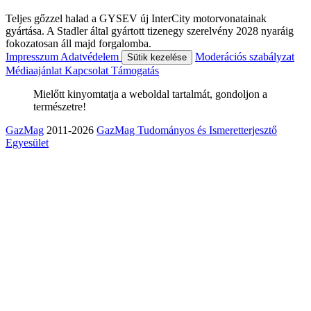
Teljes gőzzel halad a GYSEV új InterCity motorvonatainak
gyártása. A Stadler által gyártott tizenegy szerelvény 2028 nyaráig
fokozatosan áll majd forgalomba.
Impresszum
Adatvédelem
Moderációs szabályzat
Sütik kezelése
Médiaajánlat
Kapcsolat
Támogatás
Mielőtt kinyomtatja a weboldal tartalmát, gondoljon a
természetre!
GazMag
2011-2026
GazMag Tudományos és Ismeretterjesztő
Egyesület