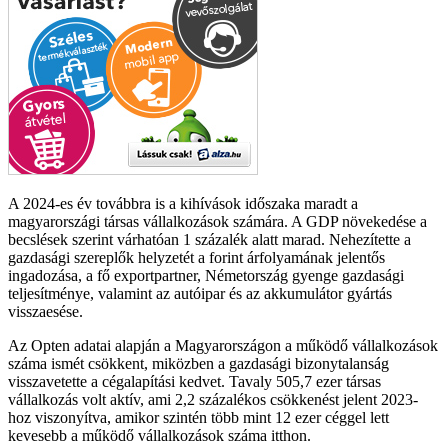
A 2024-es év továbbra is a kihívások időszaka maradt a
magyarországi társas vállalkozások számára. A GDP növekedése a
becslések szerint várhatóan 1 százalék alatt marad. Nehezítette a
gazdasági szereplők helyzetét a forint árfolyamának jelentős
ingadozása, a fő exportpartner, Németország gyenge gazdasági
teljesítménye, valamint az autóipar és az akkumulátor gyártás
visszaesése.
Az Opten adatai alapján a Magyarországon a működő vállalkozások
száma ismét csökkent, miközben a gazdasági bizonytalanság
visszavetette a cégalapítási kedvet. Tavaly 505,7 ezer társas
vállalkozás volt aktív, ami 2,2 százalékos csökkenést jelent 2023-
hoz viszonyítva, amikor szintén több mint 12 ezer céggel lett
kevesebb a működő vállalkozások száma itthon.