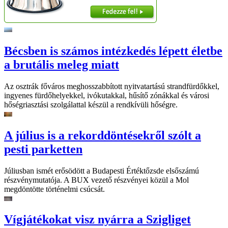
Bécsben is számos intézkedés lépett életbe
a brutális meleg miatt
Az osztrák főváros meghosszabbított nyitvatartású strandfürdőkkel,
ingyenes fürdőhelyekkel, ivókutakkal, hűsítő zónákkal és városi
hőségriasztási szolgálattal készül a rendkívüli hőségre.
A július is a rekorddöntésekről szólt a
pesti parketten
Júliusban ismét erősödött a Budapesti Értéktőzsde elsőszámú
részvénymutatója. A BUX vezető részvényei közül a Mol
megdöntötte történelmi csúcsát.
Vígjátékokat visz nyárra a Szigliget