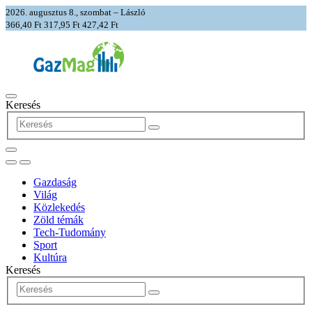
2026. augusztus 8., szombat – László
366,40 Ft
317,95 Ft
427,42 Ft
Keresés
Gazdaság
Világ
Közlekedés
Zöld témák
Tech-Tudomány
Sport
Kultúra
Keresés