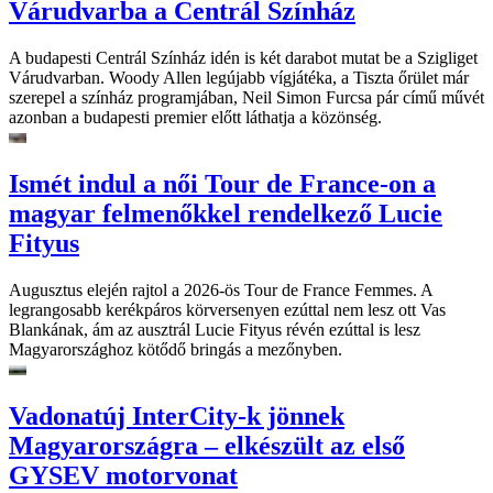
Várudvarba a Centrál Színház
A budapesti Centrál Színház idén is két darabot mutat be a Szigliget
Várudvarban. Woody Allen legújabb vígjátéka, a Tiszta őrület már
szerepel a színház programjában, Neil Simon Furcsa pár című művét
azonban a budapesti premier előtt láthatja a közönség.
Ismét indul a női Tour de France-on a
magyar felmenőkkel rendelkező Lucie
Fityus
Augusztus elején rajtol a 2026-ös Tour de France Femmes. A
legrangosabb kerékpáros körversenyen ezúttal nem lesz ott Vas
Blankának, ám az ausztrál Lucie Fityus révén ezúttal is lesz
Magyarországhoz kötődő bringás a mezőnyben.
Vadonatúj InterCity-k jönnek
Magyarországra – elkészült az első
GYSEV motorvonat