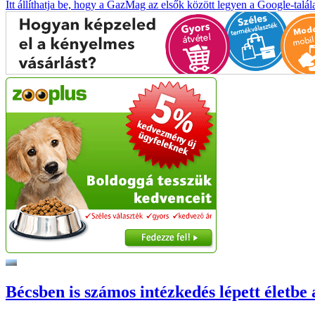
Itt állíthatja be, hogy a GazMag az elsők között legyen a Google-talál
Bécsben is számos intézkedés lépett életbe 