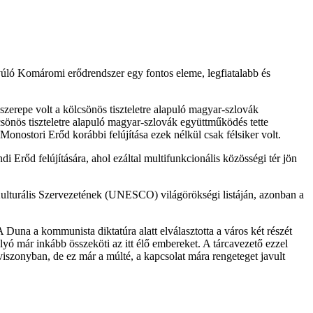
yúló Komáromi erődrendszer egy fontos eleme, legfiatalabb és
 szerepe volt a kölcsönös tiszteletre alapuló magyar-szlovák
csönös tiszteletre alapuló magyar-szlovák együttműködés tette
nostori Erőd korábbi felújítása ezek nélkül csak félsiker volt.
ndi Erőd felújítására, ahol ezáltal multifunkcionális közösségi tér jön
lturális Szervezetének (UNESCO) világörökségi listáján, azonban a
 Duna a kommunista diktatúra alatt elválasztotta a város két részét
lyó már inkább összeköti az itt élő embereket. A tárcavezető ezzel
iszonyban, de ez már a múlté, a kapcsolat mára rengeteget javult