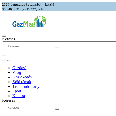
2026. augusztus 8., szombat – László
366,40 Ft
317,95 Ft
427,42 Ft
Keresés
Gazdaság
Világ
Közlekedés
Zöld témák
Tech-Tudomány
Sport
Kultúra
Keresés