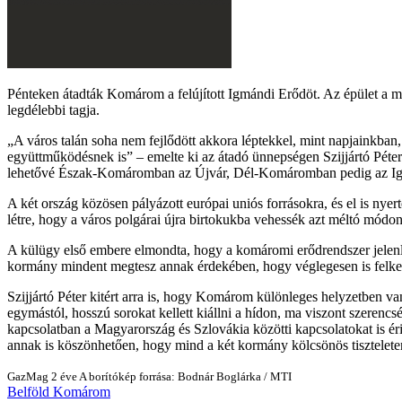
Pénteken átadták Komárom a felújított Igmándi Erődöt. Az épület a m
legdélebbi tagja.
A város talán soha nem fejlődött akkora léptekkel, mint napjainkban, 
együttműködésnek is
– emelte ki az átadó ünnepségen Szijjártó Péter
lehetővé Észak-Komáromban az Újvár, Dél-Komáromban pedig az Igmándi 
A két ország közösen pályázott európai uniós forrásokra, és el is nyerte
létre, hogy a város polgárai újra birtokukba vehessék azt méltó módon
A külügy első embere elmondta, hogy a komáromi erődrendszer jele
kormány mindent megtesz annak érdekében, hogy véglegesen is felke
Szijjártó Péter kitért arra is, hogy Komárom különleges helyzetben va
egymástól, hosszú sorokat kellett kiállni a hídon, ma viszont szerencs
kapcsolatban a Magyarország és Szlovákia közötti kapcsolatokat is ér
annak is köszönhetően, hogy mind a két kormány kölcsönös tisztelet
GazMag
2 éve
A borítókép forrása: Bodnár Boglárka / MTI
Belföld
Komárom