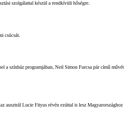
tási szolgálattal készül a rendkívüli hőségre.
i csúcsát.
repel a színház programjában, Neil Simon Furcsa pár című művét
z ausztrál Lucie Fityus révén ezúttal is lesz Magyarországhoz