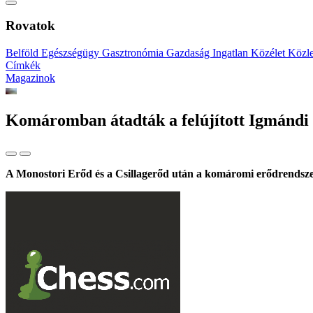
Rovatok
Belföld
Egészségügy
Gasztronómia
Gazdaság
Ingatlan
Közélet
Közl
Címkék
Magazinok
Komáromban átadták a felújított Igmándi
A Monostori Erőd és a Csillagerőd után a komáromi erődrendszer