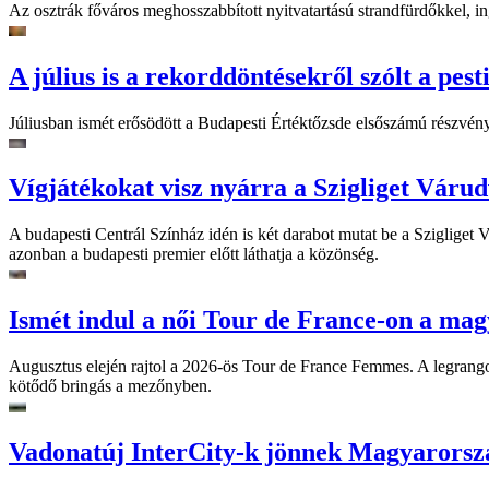
Az osztrák főváros meghosszabbított nyitvatartású strandfürdőkkel, ing
A július is a rekorddöntésekről szólt a pest
Júliusban ismét erősödött a Budapesti Értéktőzsde elsőszámú részvén
Vígjátékokat visz nyárra a Szigliget Váru
A budapesti Centrál Színház idén is két darabot mutat be a Szigliget
azonban a budapesti premier előtt láthatja a közönség.
Ismét indul a női Tour de France-on a mag
Augusztus elején rajtol a 2026-ös Tour de France Femmes. A legrango
kötődő bringás a mezőnyben.
Vadonatúj InterCity-k jönnek Magyarorsz