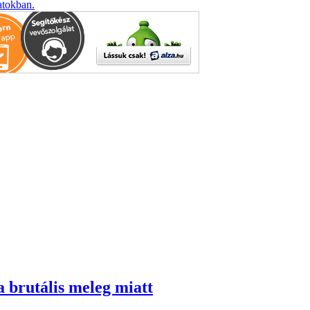
atokban.
a brutális meleg miatt