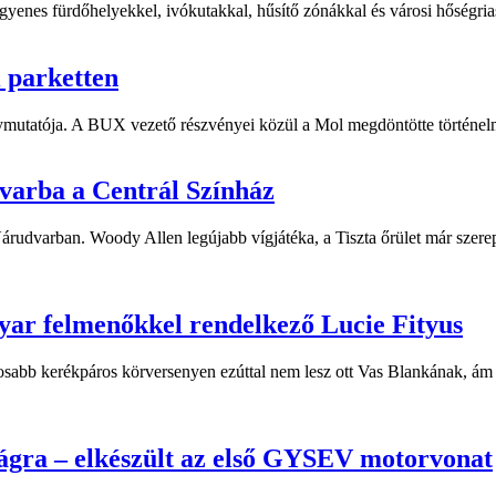
yenes fürdőhelyekkel, ivókutakkal, hűsítő zónákkal és városi hőségriasz
i parketten
ymutatója. A BUX vezető részvényei közül a Mol megdöntötte történelm
dvarba a Centrál Színház
 Várudvarban. Woody Allen legújabb vígjátéka, a Tiszta őrület már sze
yar felmenőkkel rendelkező Lucie Fityus
sabb kerékpáros körversenyen ezúttal nem lesz ott Vas Blankának, ám a
ágra – elkészült az első GYSEV motorvonat