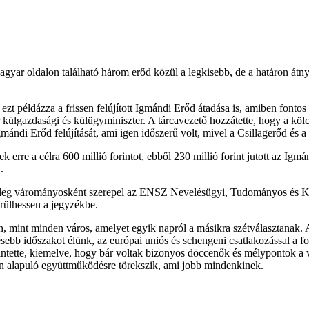
agyar oldalon található három erőd közül a legkisebb, de a határon átn
ezt példázza a frissen felújított Igmándi Erőd átadása is, amiben fontos
 külgazdasági és külügyminiszter. A tárcavezető hozzátette, hogy a köl
Erőd felújítását, ami igen időszerű volt, mivel a Csillagerőd és a Mo
k erre a célra 600 millió forintot, ebből 230 millió forint jutott az Igmá
.
nleg várományosként szerepel az ENSZ Nevelésügyi, Tudományos és Ku
rülhessen a jegyzékbe.
n, mint minden város, amelyet egyik napról a másikra szétválasztanak. A
ésebb időszakot élünk, az európai uniós és schengeni csatlakozással a fo
intette, kiemelve, hogy bár voltak bizonyos döccenők és mélypontok a v
en alapuló együttműködésre törekszik, ami jobb mindenkinek.