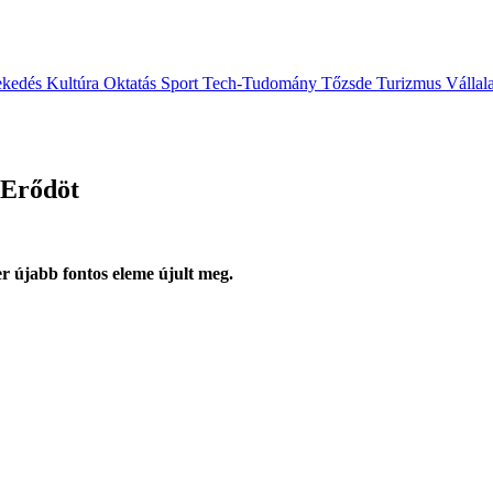
ekedés
Kultúra
Oktatás
Sport
Tech-Tudomány
Tőzsde
Turizmus
Vállal
 Erődöt
 újabb fontos eleme újult meg.