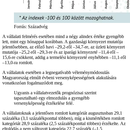
Forrás: Századvég
A vállalati felmérés esetében mind a négy alindex értéke gyengébb
lett, mint egy hónappal korábban. A gazdasági környezet mutatója
jelentősebben, az előző havi –29,2-ről –34,7-re, az üzleti környezet
mutatója –25,2-ről –29,3-re és az iparági környezeté –11,4-ről –
15,6-re csökkent, addig a termelési környezeté enyhébben –11,1-ről
–13,0-ra romlott.
A vállalatok esetében a legnegatívabb véleménymódosulás
Magyarország elmúlt évbeni versenyképességének alakulására
vonatkozóan fogalmazódott meg.
Ugyanis a vállalatvezetők prognózisai szerint
tapasztalható egy elmozdulás a gyengébb
versenyképesség érzékelése felé.
A vállalatoknak a jelentősen romlott kategóriát augusztusban 29,1
százaléka (3,1 százalékponttal többen), míg a kismértékben romlott
kategóriát 28,9 százaléka (2,5 százalékponttal többen) érzékelte. Az
eltolódás a nem változott kategória 22,7 százalék (–1,5