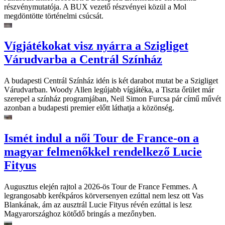
részvénymutatója. A BUX vezető részvényei közül a Mol
megdöntötte történelmi csúcsát.
Vígjátékokat visz nyárra a Szigliget
Várudvarba a Centrál Színház
A budapesti Centrál Színház idén is két darabot mutat be a Szigliget
Várudvarban. Woody Allen legújabb vígjátéka, a Tiszta őrület már
szerepel a színház programjában, Neil Simon Furcsa pár című művét
azonban a budapesti premier előtt láthatja a közönség.
Ismét indul a női Tour de France-on a
magyar felmenőkkel rendelkező Lucie
Fityus
Augusztus elején rajtol a 2026-ös Tour de France Femmes. A
legrangosabb kerékpáros körversenyen ezúttal nem lesz ott Vas
Blankának, ám az ausztrál Lucie Fityus révén ezúttal is lesz
Magyarországhoz kötődő bringás a mezőnyben.