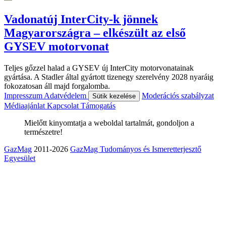
Vadonatúj InterCity-k jönnek
Magyarországra – elkészült az első
GYSEV motorvonat
Teljes gőzzel halad a GYSEV új InterCity motorvonatainak
gyártása. A Stadler által gyártott tizenegy szerelvény 2028 nyaráig
fokozatosan áll majd forgalomba.
Impresszum
Adatvédelem
Moderációs szabályzat
Sütik kezelése
Médiaajánlat
Kapcsolat
Támogatás
Mielőtt kinyomtatja a weboldal tartalmát, gondoljon a
természetre!
GazMag
2011-2026
GazMag Tudományos és Ismeretterjesztő
Egyesület