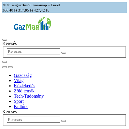
2026. augusztus 9., vasárnap – Emőd
366,40 Ft
317,95 Ft
427,42 Ft
Keresés
Gazdaság
Világ
Közlekedés
Zöld témák
Tech-Tudomány
Sport
Kultúra
Keresés