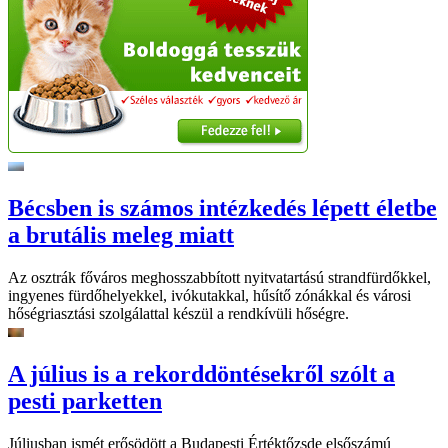
Bécsben is számos intézkedés lépett életbe
a brutális meleg miatt
Az osztrák főváros meghosszabbított nyitvatartású strandfürdőkkel,
ingyenes fürdőhelyekkel, ivókutakkal, hűsítő zónákkal és városi
hőségriasztási szolgálattal készül a rendkívüli hőségre.
A július is a rekorddöntésekről szólt a
pesti parketten
Júliusban ismét erősödött a Budapesti Értéktőzsde elsőszámú