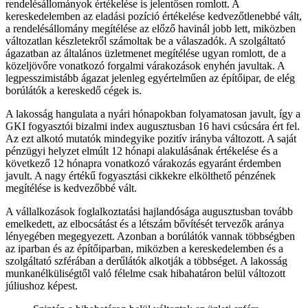
rendelésállományok értékelése is jelentősen romlott. A
kereskedelemben az eladási pozíció értékelése kedvezőtlenebbé vált,
a rendelésállomány megítélése az előző havinál jobb lett, miközben
változatlan készletekről számoltak be a válaszadók. A szolgáltató
ágazatban az általános üzletmenet megítélése ugyan romlott, de a
közeljövőre vonatkozó forgalmi várakozások enyhén javultak. A
legpesszimistább ágazat jelenleg egyértelműen az építőipar, de elég
borúlátók a kereskedő cégek is.
A lakosság hangulata a nyári hónapokban folyamatosan javult, így a
GKI fogyasztói bizalmi index augusztusban 16 havi csúcsára ért fel.
Az ezt alkotó mutatók mindegyike pozitív irányba változott. A saját
pénzügyi helyzet elmúlt 12 hónapi alakulásának értékelése és a
következő 12 hónapra vonatkozó várakozás egyaránt érdemben
javult. A nagy értékű fogyasztási cikkekre elkölthető pénzének
megítélése is kedvezőbbé vált.
A vállalkozások foglalkoztatási hajlandósága augusztusban tovább
emelkedett, az elbocsátást és a létszám bővítését tervezők aránya
lényegében megegyezett. Azonban a borúlátók vannak többségben
az iparban és az építőiparban, miközben a kereskedelemben és a
szolgáltató szférában a derűlátók alkotják a többséget. A lakosság
munkanélküliségtől való félelme csak hibahatáron belül változott
júliushoz képest.