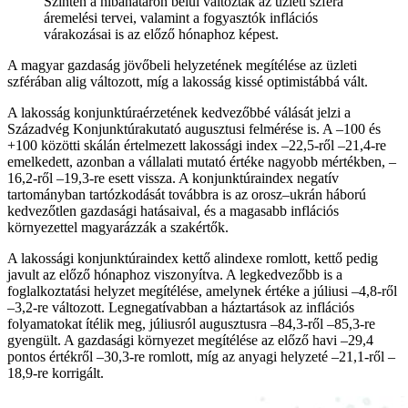
Szintén a hibahatáron belül változtak az üzleti szféra
áremelési tervei, valamint a fogyasztók inflációs
várakozásai is az előző hónaphoz képest.
A magyar gazdaság jövőbeli helyzetének megítélése az üzleti
szférában alig változott, míg a lakosság kissé optimistábbá vált.
A lakosság konjunktúraérzetének kedvezőbbé válását jelzi a
Századvég Konjunktúrakutató augusztusi felmérése is. A –100 és
+100 közötti skálán értelmezett lakossági index –22,5-ről –21,4-re
emelkedett, azonban a vállalati mutató értéke nagyobb mértékben, –
16,2-ről –19,3-re esett vissza. A konjunktúraindex negatív
tartományban tartózkodását továbbra is az orosz–ukrán háború
kedvezőtlen gazdasági hatásaival, és a magasabb inflációs
környezettel magyarázzák a szakértők.
A lakossági konjunktúraindex kettő alindexe romlott, kettő pedig
javult az előző hónaphoz viszonyítva. A legkedvezőbb is a
foglalkoztatási helyzet megítélése, amelynek értéke a júliusi –4,8-ről
–3,2-re változott. Legnegatívabban a háztartások az inflációs
folyamatokat ítélik meg, júliusról augusztusra –84,3-ről –85,3-re
gyengült. A gazdasági környezet megítélése az előző havi –29,4
pontos értékről –30,3-re romlott, míg az anyagi helyzeté –21,1-ről –
18,9-re korrigált.