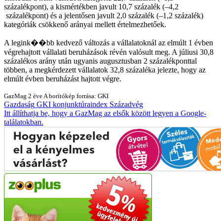
százalékpont), a kismértékben javult 10,7 százalék (–4,2
százalékpont) és a jelentősen javult 2,0 százalék (–1,2 százalék)
kategóriák csökkenő arányai mellett értelmezhetőek.
A legink��bb kedvező változás a vállalatoknál az elmúlt 1 évben
végrehajtott vállalati beruházások révén valósult meg. A júliusi 30,8
százalékos arány után ugyanis augusztusban 2 százalékponttal
többen, a megkérdezett vállalatok 32,8 százaléka jelezte, hogy az
elmúlt évben beruházást hajtott végre.
GazMag
2 éve
A borítókép forrása: GKI
Gazdaság
GKI
konjunktúraindex
Századvég
Itt állíthatja be, hogy a GazMag az elsők között legyen a Google-
találatokban.