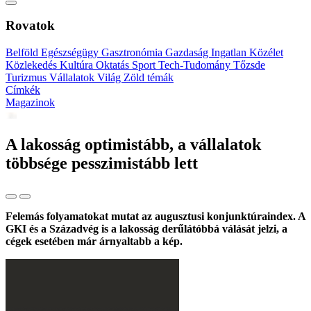
Rovatok
Belföld
Egészségügy
Gasztronómia
Gazdaság
Ingatlan
Közélet
Közlekedés
Kultúra
Oktatás
Sport
Tech-Tudomány
Tőzsde
Turizmus
Vállalatok
Világ
Zöld témák
Címkék
Magazinok
A lakosság optimistább, a vállalatok
többsége pesszimistább lett
Felemás folyamatokat mutat az augusztusi konjunktúraindex. A
GKI és a Századvég is a lakosság derűlátóbbá válását jelzi, a
cégek esetében már árnyaltabb a kép.