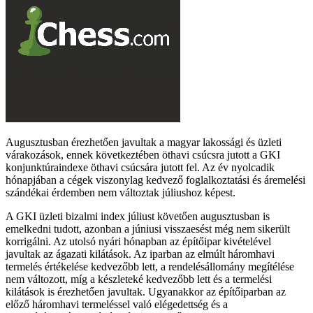
Augusztusban érezhetően javultak a magyar lakossági és üzleti
várakozások, ennek következtében öthavi csúcsra jutott a GKI
konjunktúraindexe öthavi csúcsára jutott fel. Az év nyolcadik
hónapjában a cégek viszonylag kedvező foglalkoztatási és áremelési
szándékai érdemben nem változtak júliushoz képest.
A GKI üzleti bizalmi index júliust követően augusztusban is
emelkedni tudott, azonban a júniusi visszaesést még nem sikerült
korrigálni. Az utolsó nyári hónapban az építőipar kivételével
javultak az ágazati kilátások. Az iparban az elmúlt háromhavi
termelés értékelése kedvezőbb lett, a rendelésállomány megítélése
nem változott, míg a készleteké kedvezőbb lett és a termelési
kilátások is érezhetően javultak. Ugyanakkor az építőiparban az
előző háromhavi termeléssel való elégedettség és a