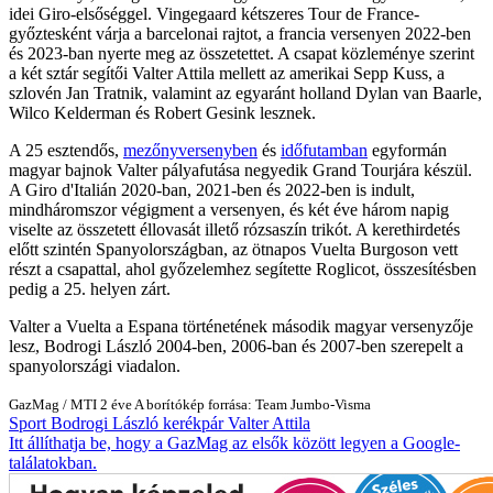
idei Giro-elsőséggel. Vingegaard kétszeres Tour de France-
győztesként várja a barcelonai rajtot, a francia versenyen 2022-ben
és 2023-ban nyerte meg az összetettet. A csapat közleménye szerint
a két sztár segítői Valter Attila mellett az amerikai Sepp Kuss, a
szlovén Jan Tratnik, valamint az egyaránt holland Dylan van Baarle,
Wilco Kelderman és Robert Gesink lesznek.
A 25 esztendős,
mezőnyversenyben
és
időfutamban
egyformán
magyar bajnok Valter pályafutása negyedik Grand Tourjára készül.
A Giro d'Italián 2020-ban, 2021-ben és 2022-ben is indult,
mindháromszor végigment a versenyen, és két éve három napig
viselte az összetett éllovasát illető rózsaszín trikót. A kerethirdetés
előtt szintén Spanyolországban, az ötnapos Vuelta Burgoson vett
részt a csapattal, ahol győzelemhez segítette Roglicot, összesítésben
pedig a 25. helyen zárt.
Valter a Vuelta a Espana történetének második magyar versenyzője
lesz, Bodrogi László 2004-ben, 2006-ban és 2007-ben szerepelt a
spanyolországi viadalon.
GazMag
/
MTI
2 éve
A borítókép forrása: Team Jumbo-Visma
Sport
Bodrogi László
kerékpár
Valter Attila
Itt állíthatja be, hogy a GazMag az elsők között legyen a Google-
találatokban.