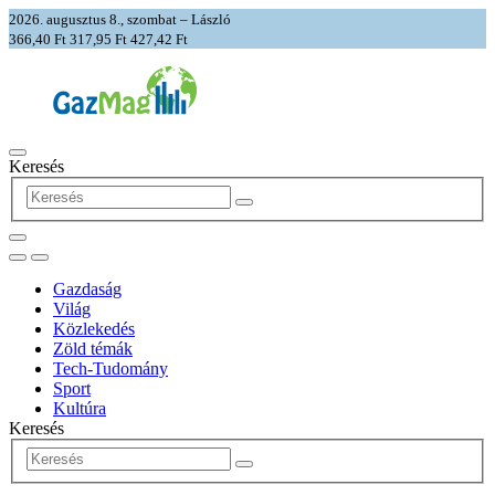
2026. augusztus 8., szombat – László
366,40 Ft
317,95 Ft
427,42 Ft
Keresés
Gazdaság
Világ
Közlekedés
Zöld témák
Tech-Tudomány
Sport
Kultúra
Keresés