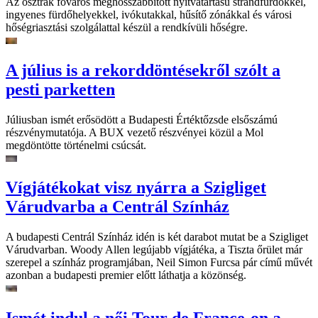
Az osztrák főváros meghosszabbított nyitvatartású strandfürdőkkel,
ingyenes fürdőhelyekkel, ivókutakkal, hűsítő zónákkal és városi
hőségriasztási szolgálattal készül a rendkívüli hőségre.
A július is a rekorddöntésekről szólt a
pesti parketten
Júliusban ismét erősödött a Budapesti Értéktőzsde elsőszámú
részvénymutatója. A BUX vezető részvényei közül a Mol
megdöntötte történelmi csúcsát.
Vígjátékokat visz nyárra a Szigliget
Várudvarba a Centrál Színház
A budapesti Centrál Színház idén is két darabot mutat be a Szigliget
Várudvarban. Woody Allen legújabb vígjátéka, a Tiszta őrület már
szerepel a színház programjában, Neil Simon Furcsa pár című művét
azonban a budapesti premier előtt láthatja a közönség.