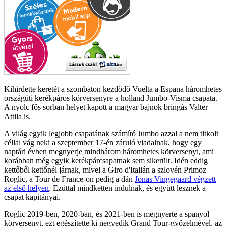
Kihirdette keretét a szombaton kezdődő Vuelta a Espana háromhetes
országúti kerékpáros körversenyre a holland Jumbo-Visma csapata.
A nyolc fős sorban helyet kapott a magyar bajnok bringás Valter
Attila is.
A világ egyik legjobb csapatának számító Jumbo azzal a nem titkolt
céllal vág neki a szeptember 17-én záruló viadalnak, hogy egy
naptári évben megnyerje mindhárom háromhetes körversenyt, ami
korábban még egyik kerékpárcsapatnak sem sikerült. Idén eddig
kettőből kettőnél járnak, mivel a Giro d'Italián a szlovén Primoz
Roglic, a Tour de France-on pedig a dán
Jonas Vingegaard végzett
az első helyen
. Ezúttal mindketten indulnak, és együtt lesznek a
csapat kapitányai.
Roglic 2019-ben, 2020-ban, és 2021-ben is megnyerte a spanyol
körversenyt, ezt egészítette ki negyedik Grand Tour-győzelmével, az