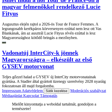
Ismét indul a női Tour de France-on a
magyar felmenőkkel rendelkező Lucie
Fityus
Augusztus elején rajtol a 2026-ös Tour de France Femmes. A
legrangosabb kerékpáros körversenyen ezúttal nem lesz ott Vas
Blankának, ám az ausztrál Lucie Fityus révén ezúttal is lesz
Magyarországhoz kötődő bringás a mezőnyben.
Vadonatúj InterCity-k jönnek
Magyarországra – elkészült az első
GYSEV motorvonat
Teljes gőzzel halad a GYSEV új InterCity motorvonatainak
gyártása. A Stadler által gyártott tizenegy szerelvény 2028 nyaráig
fokozatosan áll majd forgalomba.
Impresszum
Adatvédelem
Moderációs szabályzat
Sütik kezelése
Médiaajánlat
Kapcsolat
Támogatás
Mielőtt kinyomtatja a weboldal tartalmát, gondoljon a
természetre!