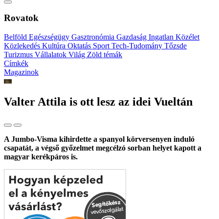
Rovatok
Belföld
Egészségügy
Gasztronómia
Gazdaság
Ingatlan
Közélet
Közlekedés
Kultúra
Oktatás
Sport
Tech-Tudomány
Tőzsde
Turizmus
Vállalatok
Világ
Zöld témák
Címkék
Magazinok
Valter Attila is ott lesz az idei Vueltán
A Jumbo-Visma kihirdette a spanyol körversenyen induló
csapatát, a végső győzelmet megcélzó sorban helyet kapott a
magyar kerékpáros is.