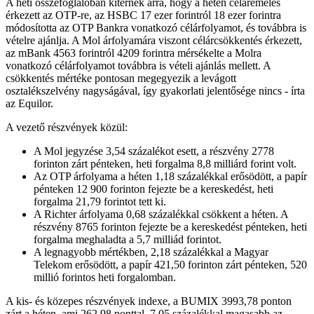
A heti összefoglalóban kitérnek arra, hogy a héten céláremelés
érkezett az OTP-re, az HSBC 17 ezer forintról 18 ezer forintra
módosította az OTP Bankra vonatkozó célárfolyamot, és továbbra is
vételre ajánlja. A Mol árfolyamára viszont célárcsökkentés érkezett,
az mBank 4563 forintról 4209 forintra mérsékelte a Molra
vonatkozó célárfolyamot továbbra is vételi ajánlás mellett. A
csökkentés mértéke pontosan megegyezik a levágott
osztalékszelvény nagyságával, így gyakorlati jelentősége nincs - írta
az Equilor.
A vezető részvények közül:
A Mol jegyzése 3,54 százalékot esett, a részvény 2778
forinton zárt pénteken, heti forgalma 8,8 milliárd forint volt.
Az OTP árfolyama a héten 1,18 százalékkal erősödött, a papír
pénteken 12 900 forinton fejezte be a kereskedést, heti
forgalma 21,79 forintot tett ki.
A Richter árfolyama 0,68 százalékkal csökkent a héten. A
részvény 8765 forinton fejezte be a kereskedést pénteken, heti
forgalma meghaladta a 5,7 milliád forintot.
A legnagyobb mértékben, 2,18 százalékkal a Magyar
Telekom erősödött, a papír 421,50 forinton zárt pénteken, 520
millió forintos heti forgalomban.
A kis- és közepes részvények indexe, a BUMIX 3993,78 ponton
zárt a héten, ami 262,98 ponttal, 7,05 százalékkal magasabb az