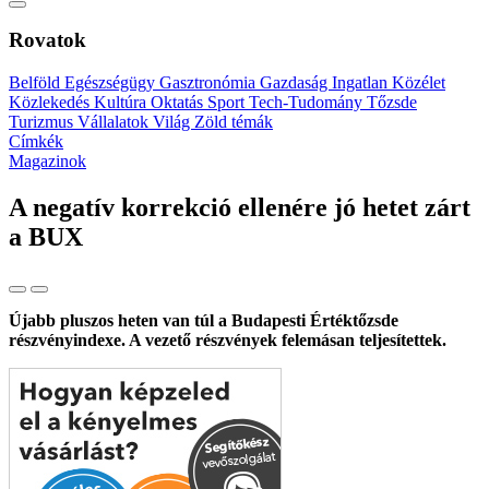
Rovatok
Belföld
Egészségügy
Gasztronómia
Gazdaság
Ingatlan
Közélet
Közlekedés
Kultúra
Oktatás
Sport
Tech-Tudomány
Tőzsde
Turizmus
Vállalatok
Világ
Zöld témák
Címkék
Magazinok
A negatív korrekció ellenére jó hetet zárt
a BUX
Újabb pluszos heten van túl a Budapesti Értéktőzsde
részvényindexe. A vezető részvények felemásan teljesítettek.