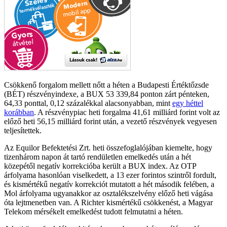
Csökkenő forgalom mellett nőtt a héten a Budapesti Értéktőzsde
(BÉT) részvényindexe, a BUX 53 339,84 ponton zárt pénteken,
64,33 ponttal, 0,12 százalékkal alacsonyabban, mint
egy héttel
korábban
. A részvénypiac heti forgalma 41,61 milliárd forint volt az
előző heti 56,15 milliárd forint után, a vezető részvények vegyesen
teljesítettek.
Az Equilor Befektetési Zrt. heti összefoglalójában kiemelte, hogy
tizenhárom napon át tartó rendületlen emelkedés után a hét
közepétől negatív korrekcióba került a BUX index. Az OTP
árfolyama hasonlóan viselkedett, a 13 ezer forintos szintről fordult,
és kismértékű negatív korrekciót mutatott a hét második felében, a
Mol árfolyama ugyanakkor az osztalékszelvény előző heti vágása
óta lejtmenetben van. A Richter kismértékű csökkenést, a Magyar
Telekom mérsékelt emelkedést tudott felmutatni a héten.