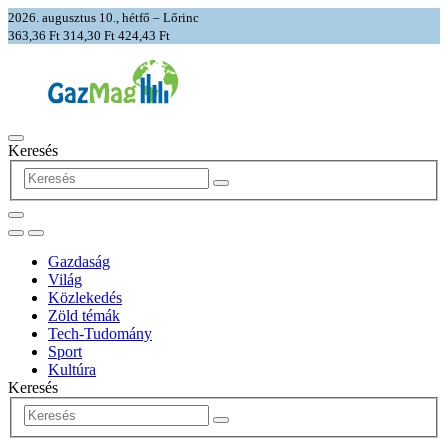
2026. augusztus 10., hétfő – Lőrinc
363,36 Ft
314,30 Ft
424,43 Ft
Keresés
Gazdaság
Világ
Közlekedés
Zöld témák
Tech-Tudomány
Sport
Kultúra
Keresés