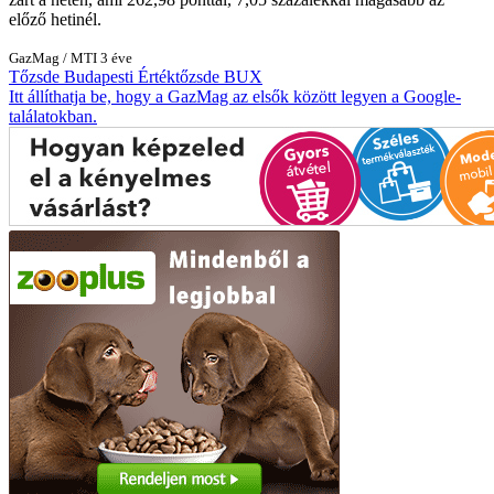
előző hetinél.
GazMag
/
MTI
3 éve
Tőzsde
Budapesti Értéktőzsde
BUX
Itt állíthatja be, hogy a GazMag az elsők között legyen a Google-
találatokban.