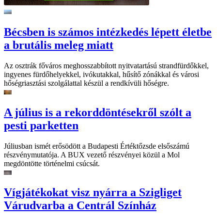
Bécsben is számos intézkedés lépett életbe
a brutális meleg miatt
Az osztrák főváros meghosszabbított nyitvatartású strandfürdőkkel,
ingyenes fürdőhelyekkel, ivókutakkal, hűsítő zónákkal és városi
hőségriasztási szolgálattal készül a rendkívüli hőségre.
A július is a rekorddöntésekről szólt a
pesti parketten
Júliusban ismét erősödött a Budapesti Értéktőzsde elsőszámú
részvénymutatója. A BUX vezető részvényei közül a Mol
megdöntötte történelmi csúcsát.
Vígjátékokat visz nyárra a Szigliget
Várudvarba a Centrál Színház