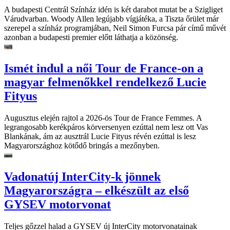
A budapesti Centrál Színház idén is két darabot mutat be a Szigliget
Várudvarban. Woody Allen legújabb vígjátéka, a Tiszta őrület már
szerepel a színház programjában, Neil Simon Furcsa pár című művét
azonban a budapesti premier előtt láthatja a közönség.
Ismét indul a női Tour de France-on a
magyar felmenőkkel rendelkező Lucie
Fityus
Augusztus elején rajtol a 2026-ös Tour de France Femmes. A
legrangosabb kerékpáros körversenyen ezúttal nem lesz ott Vas
Blankának, ám az ausztrál Lucie Fityus révén ezúttal is lesz
Magyarországhoz kötődő bringás a mezőnyben.
Vadonatúj InterCity-k jönnek
Magyarországra – elkészült az első
GYSEV motorvonat
Teljes gőzzel halad a GYSEV új InterCity motorvonatainak