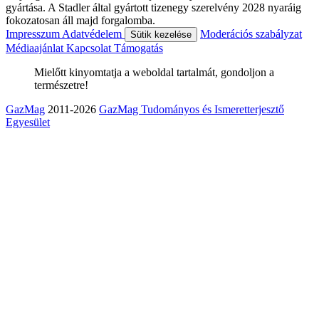
gyártása. A Stadler által gyártott tizenegy szerelvény 2028 nyaráig
fokozatosan áll majd forgalomba.
Impresszum
Adatvédelem
Moderációs szabályzat
Sütik kezelése
Médiaajánlat
Kapcsolat
Támogatás
Mielőtt kinyomtatja a weboldal tartalmát, gondoljon a
természetre!
GazMag
2011-2026
GazMag Tudományos és Ismeretterjesztő
Egyesület