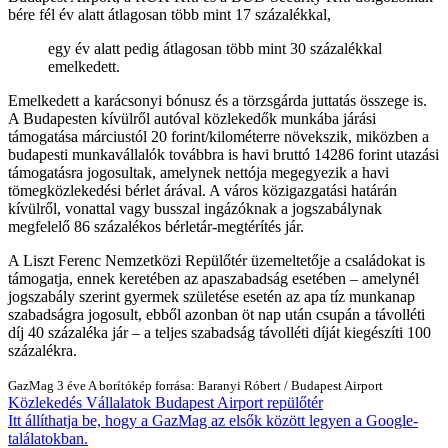
bére fél év alatt átlagosan több mint 17 százalékkal,
egy év alatt pedig átlagosan több mint 30 százalékkal
emelkedett.
Emelkedett a karácsonyi bónusz és a törzsgárda juttatás összege is.
A Budapesten kívülről autóval közlekedők munkába járási
támogatása márciustól 20 forint/kilométerre növekszik, miközben a
budapesti munkavállalók továbbra is havi bruttó 14286 forint utazási
támogatásra jogosultak, amelynek nettója megegyezik a havi
tömegközlekedési bérlet árával. A város közigazgatási határán
kívülről, vonattal vagy busszal ingázóknak a jogszabálynak
megfelelő 86 százalékos bérletár-megtérítés jár.
A Liszt Ferenc Nemzetközi Repülőtér üzemeltetője a családokat is
támogatja, ennek keretében az apaszabadság esetében – amelynél
jogszabály szerint gyermek születése esetén az apa tíz munkanap
szabadságra jogosult, ebből azonban öt nap után csupán a távolléti
díj 40 százaléka jár – a teljes szabadság távolléti díját kiegészíti 100
százalékra.
GazMag
3 éve
A borítókép forrása: Baranyi Róbert / Budapest Airport
Közlekedés
Vállalatok
Budapest Airport
repülőtér
Itt állíthatja be, hogy a GazMag az elsők között legyen a Google-
találatokban.