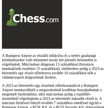
A Budapest Airport az elszálló inflációra és a nehéz gazdasági
körülményekre való tekintettel tavaly két jelentős béremelést is
végrehajtott. Márciusban átlagosan 13 százalékkal (bizonyos
munkakörök esetében 15 százalékkal), októberben pedig a 2023-as
béremelés egy részét előrehozva további 10 százalékkal nőtt a
vállalatcsoport dolgozóinak fizetése.
A 2023-as béremelés egy részének előrehozatalával a Budapest
Airport munkavállalói a megszokottnál korábban hozzájuthattak a
megemelt fizetésükhöz, idén márciusban pedig a repülőtér-
üzemeltető végrehajtotta a 2023-as béremelés második részét is. A
márciusi fizetéssel érkező további 7 százalékos emeléssel együtt a
Budapest Airport, a RÜK Kft. és a BUD Security Kft. dolgozóinak