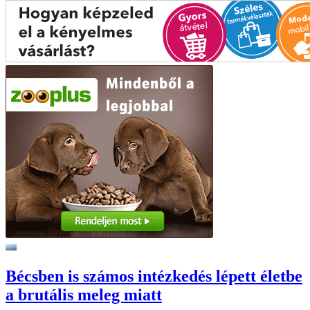
Bécsben is számos intézkedés lépett életbe
a brutális meleg miatt