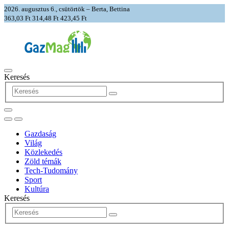
2026. augusztus 6., csütörtök – Berta, Bettina
363,03 Ft
314,48 Ft
423,45 Ft
Keresés
Gazdaság
Világ
Közlekedés
Zöld témák
Tech-Tudomány
Sport
Kultúra
Keresés