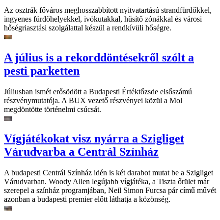
Az osztrák főváros meghosszabbított nyitvatartású strandfürdőkkel,
ingyenes fürdőhelyekkel, ivókutakkal, hűsítő zónákkal és városi
hőségriasztási szolgálattal készül a rendkívüli hőségre.
A július is a rekorddöntésekről szólt a
pesti parketten
Júliusban ismét erősödött a Budapesti Értéktőzsde elsőszámú
részvénymutatója. A BUX vezető részvényei közül a Mol
megdöntötte történelmi csúcsát.
Vígjátékokat visz nyárra a Szigliget
Várudvarba a Centrál Színház
A budapesti Centrál Színház idén is két darabot mutat be a Szigliget
Várudvarban. Woody Allen legújabb vígjátéka, a Tiszta őrület már
szerepel a színház programjában, Neil Simon Furcsa pár című művét
azonban a budapesti premier előtt láthatja a közönség.