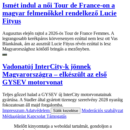
Ismét indul a női Tour de France-on a
magyar felmenőkkel rendelkező Lucie
Fityus
Augusztus elején rajtol a 2026-ös Tour de France Femmes. A
legrangosabb kerékpáros körversenyen ezúttal nem lesz ott Vas
Blankának, ám az ausztrál Lucie Fityus révén ezúttal is lesz
Magyarországhoz kötődő bringás a mezőnyben.
Vadonatúj InterCity-k jönnek
Magyarországra – elkészült az első
GYSEV motorvonat
Teljes gőzzel halad a GYSEV új InterCity motorvonatainak
gyártása. A Stadler által gyártott tizenegy szerelvény 2028 nyaráig
fokozatosan áll majd forgalomba.
Impresszum
Adatvédelem
Moderációs szabályzat
Sütik kezelése
Médiaajánlat
Kapcsolat
Támogatás
Mielőtt kinyomtatja a weboldal tartalmát, gondoljon a