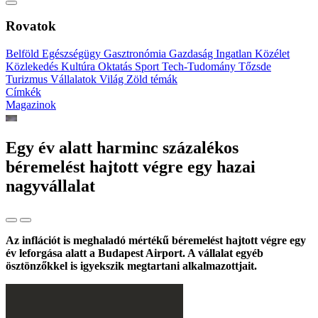
Rovatok
Belföld
Egészségügy
Gasztronómia
Gazdaság
Ingatlan
Közélet
Közlekedés
Kultúra
Oktatás
Sport
Tech-Tudomány
Tőzsde
Turizmus
Vállalatok
Világ
Zöld témák
Címkék
Magazinok
Egy év alatt harminc százalékos
béremelést hajtott végre egy hazai
nagyvállalat
Az inflációt is meghaladó mértékű béremelést hajtott végre egy
év leforgása alatt a Budapest Airport. A vállalat egyéb
ösztönzőkkel is igyekszik megtartani alkalmazottjait.