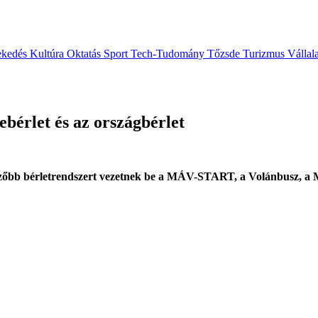
ekedés
Kultúra
Oktatás
Sport
Tech-Tudomány
Tőzsde
Turizmus
Vállal
bérlet és az országbérlet
dvezőbb bérletrendszert vezetnek be a MÁV-START, a Volánbusz,