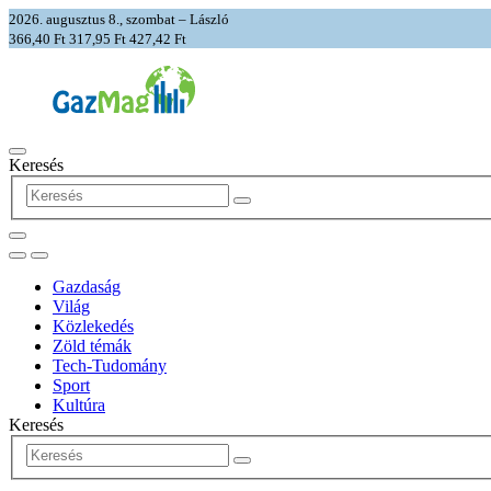
2026. augusztus 8., szombat – László
366,40 Ft
317,95 Ft
427,42 Ft
Keresés
Gazdaság
Világ
Közlekedés
Zöld témák
Tech-Tudomány
Sport
Kultúra
Keresés