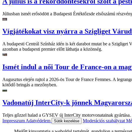
A július is a rekorddöntésekről szólt a pest
Júliusban ismét erősödött a Budapesti Értéktőzsde elsőszámú részvén
Vígjátékokat visz nyárra a Szigliget Váru
A budapesti Centrál Színház idén is két darabot mutat be a Szigliget
azonban a budapesti premier előtt láthatja a közönség.
Ismét indul a női Tour de France-on a mag
Augusztus elején rajtol a 2026-ös Tour de France Femmes. A legrango
kötődő bringás a mezőnyben.
Vadonatúj InterCity-k jönnek Magyarorsz
Teljes gőzzel halad a GYSEV új InterCity motorvonatainak gyártása. A
Impresszum
Adatvédelem
Moderációs szabályzat
Mé
Sütik kezelése
Mielőtt kinyomtatja a weboldal tartalmát, gondoljon a természet