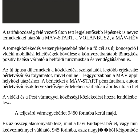
A tarifaközösség felé vezető úton tett legjelentősebb lépésnek is neve
termékekkel utazók a MÁV-START, a VOLÁNBUSZ, a MÁV-HÉV és a GYS
A tömegközlekedés versenyképesebbé tétele a fő cél az új koncepció 
vidéki mobilitási lehetőségek bővülése a környezetbarátabb tömegközl
pozitív hatása várható a belföldi turizmusban és vendéglátásban is.
Az új típusú díjtermékek a közlekedési szolgáltatók legtöbb értékesít
bérletvásárlási folyamatot, mivel online – leggyorsabban a MÁV appl
helyközi utazáshoz. A bérleteket a MÁV-START pénztáraiban, automa
bérletvásárlások tervezhetősége érdekében várhatóan április utolsó he
A vidéki és a Pest vármegyei közösségi közlekedést hozza lendüle
lesz.
A teljesárú vármegyebérlet 9450 forintba kerül majd.
Ez az összeg alacsonyabb lesz, mint a havi Budapest-bérlet, vagy min
kedvezménnyel váltható, 945 forintba, azaz nagyj��ból kétgombócos