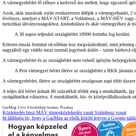
A vármegyebérlet fő előnye a kedvező ára mellett, hogy egyszerű igényb
Azok, akik utazásaik során rendszeresen átlépik a vármegyehatárt, 2 
érvényes, amelyet a MÁV-START, a Volánbusz, a MÁV-HÉV vagy a GYSE
turisztikai látványosságokhoz, kirándulásra és akár vármegyéken át tör
A 30 napos teljesárú országbérlet 18900 forintba fog kerülni.
Kétezer-ötszáz forinttal olcsóbban lesz megvásárolható, mint jelenleg 
nagyjából egy vidéki mozi normál jegyének áráért – szinte bárhová el
A vármegyebérlet és az országbérlet nem vehető igénybe helyjegykötel
A Pest vármegyei bérlet illetve az országbérlet a BKK járatain 
A vármegyebérlet, illetve az országbérlet országosan napi több tízezer
A teljes árú bérlet árának 86 százalékát térítik meg a munkáltatók, íg
szolgáltatókat választva. A munkáltatók, kis- és középvállalkozások ut
GazMag
3 éve
A borítókép forrása: Pixabay
Közlekedés
busz
MÁV
tömegközlekedés
vasút
Volánbusz
vonat
Itt állíthatja be, hogy a GazMag az elsők között legyen a Google-talál