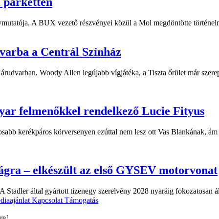
i parketten
ymutatója. A BUX vezető részvényei közül a Mol megdöntötte történelm
dvarba a Centrál Színház
 Várudvarban. Woody Allen legújabb vígjátéka, a Tiszta őrület már sze
yar felmenőkkel rendelkező Lucie Fityus
sabb kerékpáros körversenyen ezúttal nem lesz ott Vas Blankának, ám a
ágra – elkészült az első GYSEV motorvonat
 Stadler által gyártott tizenegy szerelvény 2028 nyaráig fokozatosan á
diaajánlat
Kapcsolat
Támogatás
re!