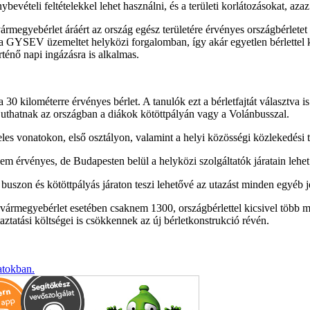
evételi feltételekkel lehet használni, és a területi korlátozásokat, aza
vármegyebérlet áráért az ország egész területére érvényes országbérlet
V üzemeltet helyközi forgalomban, így akár egyetlen bérlettel kere
ténő napi ingázásra is alkalmas.
a 30 kilométerre érvényes bérlet. A tanulók ezt a bérletfajtát választva
juthatnak az országban a diákok kötöttpályán vagy a Volánbusszal.
es vonatokon, első osztályon, valamint a helyi közösségi közlekedési t
sem érvényes, de Budapesten belül a helyközi szolgáltatók járatain lehet
 buszon és kötöttpályás járaton teszi lehetővé az utazást minden egyéb j
y vármegyebérlet esetében csaknem 1300, országbérlettel kicsivel több m
aztatási költségei is csökkennek az új bérletkonstrukció révén.
atokban.