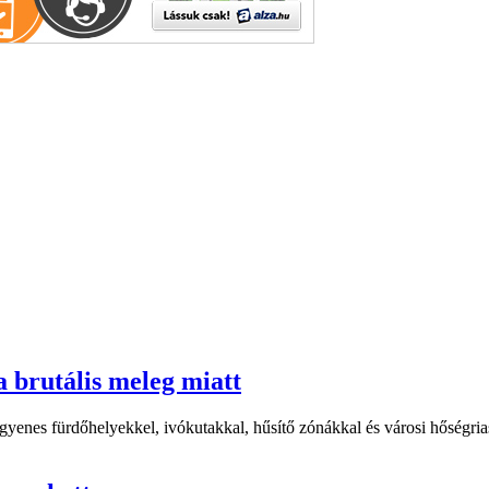
a brutális meleg miatt
yenes fürdőhelyekkel, ivókutakkal, hűsítő zónákkal és városi hőségriasz