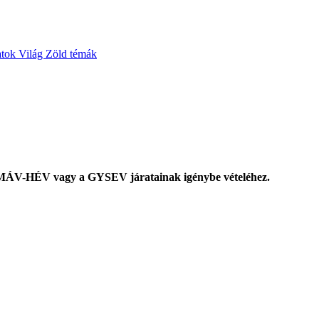
atok
Világ
Zöld témák
 a MÁV-HÉV vagy a GYSEV járatainak igénybe vételéhez.