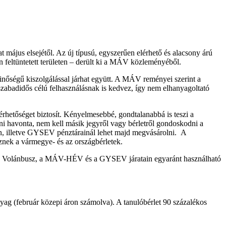
t május elsejétől. Az új típusú, egyszerűen elérhető és alacsony árú
ltüntetett területen – derült ki a MÁV közleményéből.
nőségű kiszolgálással járhat együtt. A MÁV reményei szerint a
szabadidős célú felhasználásnak is kedvez, így nem elhanyagoltató
érhetőséget biztosít. Kényelmesebbé, gondtalanabbá is teszi a
ni havonta, nem kell másik jegyről vagy bérletről gondoskodni a
n, illetve GYSEV pénztárainál lehet majd megvásárolni. A
sznek a vármegye- és az országbérletek.
, a Volánbusz, a MÁV-HÉV és a GYSEV járatain egyaránt használható
yag (február közepi áron számolva). A tanulóbérlet 90 százalékos