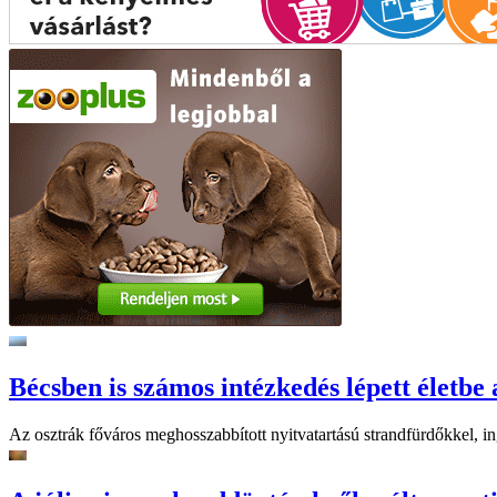
Bécsben is számos intézkedés lépett életbe 
Az osztrák főváros meghosszabbított nyitvatartású strandfürdőkkel, ing