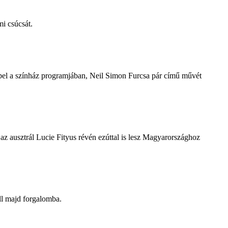
i csúcsát.
repel a színház programjában, Neil Simon Furcsa pár című művét
z ausztrál Lucie Fityus révén ezúttal is lesz Magyarországhoz
ll majd forgalomba.