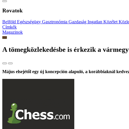
Rovatok
Belföld
Egészségügy
Gasztronómia
Gazdaság
Ingatlan
Közélet
Közl
Címkék
Magazinok
A tömegközlekedésbe is érkezik a vármegye
Május elsejétől egy új koncepción alapuló, a korábbiaknál ke