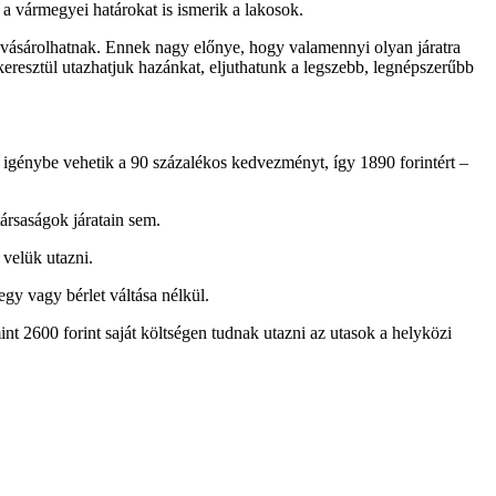
z a vármegyei határokat is ismerik a lakosok.
et vásárolhatnak. Ennek nagy előnye, hogy valamennyi olyan járatra
sztül utazhatjuk hazánkat, eljuthatunk a legszebb, legnépszerűbb
 is igénybe vehetik a 90 százalékos kedvezményt, így 1890 forintért –
ársaságok járatain sem.
 velük utazni.
egy vagy bérlet váltása nélkül.
int 2600 forint saját költségen tudnak utazni az utasok a helyközi