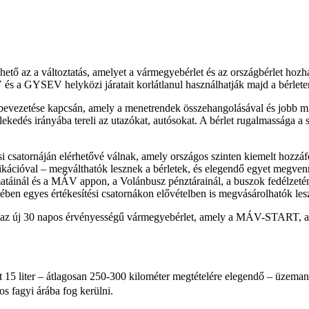
zhető az a változtatás, amelyet a vármegyebérlet és az országbérlet hozha
EV helyközi járatait korlátlanul használhatják majd a bérleten fe
bevezetése kapcsán, amely a menetrendek összehangolásával és jobb mi
ekedés irányába tereli az utazókat, autósokat. A bérlet rugalmassága a 
ési csatornáján elérhetővé válnak, amely országos szinten kiemelt hozzáf
ikációval – megválthatók lesznek a bérletek, és elegendő egyet megven
táinál és a MÁV appon, a Volánbusz pénztárainál, a buszok fedélzeté
tében egyes értékesítési csatornákon elővételben is megvásárolhatók le
tbe az új 30 napos érvényességű vármegyebérlet, amely a MÁV-START
t 15 liter – átlagosan 250-300 kilométer megtételére elegendő – üzeman
 fagyi árába fog kerülni.