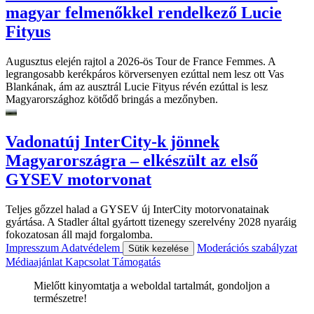
magyar felmenőkkel rendelkező Lucie
Fityus
Augusztus elején rajtol a 2026-ös Tour de France Femmes. A
legrangosabb kerékpáros körversenyen ezúttal nem lesz ott Vas
Blankának, ám az ausztrál Lucie Fityus révén ezúttal is lesz
Magyarországhoz kötődő bringás a mezőnyben.
Vadonatúj InterCity-k jönnek
Magyarországra – elkészült az első
GYSEV motorvonat
Teljes gőzzel halad a GYSEV új InterCity motorvonatainak
gyártása. A Stadler által gyártott tizenegy szerelvény 2028 nyaráig
fokozatosan áll majd forgalomba.
Impresszum
Adatvédelem
Moderációs szabályzat
Sütik kezelése
Médiaajánlat
Kapcsolat
Támogatás
Mielőtt kinyomtatja a weboldal tartalmát, gondoljon a
természetre!