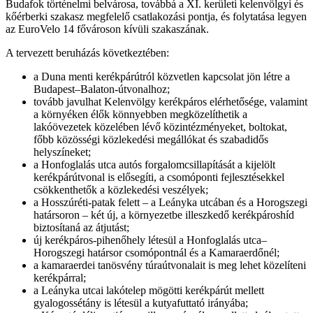
Budafok történelmi belvárosa, továbbá a XI. kerületi kelenvölgyi és
kőérberki szakasz megfelelő csatlakozási pontja, és folytatása legyen
az EuroVelo 14 fővároson kívüli szakaszának.
A tervezett beruházás következtében:
a Duna menti kerékpárútról közvetlen kapcsolat jön létre a
Budapest–Balaton-útvonalhoz;
tovább javulhat Kelenvölgy kerékpáros elérhetősége, valamint
a környéken élők könnyebben megközelíthetik a
lakóövezetek közelében lévő közintézményeket, boltokat,
főbb közösségi közlekedési megállókat és szabadidős
helyszíneket;
a Honfoglalás utca autós forgalomcsillapítását a kijelölt
kerékpárútvonal is elősegíti, a csomóponti fejlesztésekkel
csökkenthetők a közlekedési veszélyek;
a Hosszúréti-patak felett – a Leányka utcában és a Horogszegi
határsoron – két új, a környezetbe illeszkedő kerékpároshíd
biztosítaná az átjutást;
új kerékpáros-pihenőhely létesül a Honfoglalás utca–
Horogszegi határsor csomópontnál és a Kamaraerdőnél;
a kamaraerdei tanösvény túraútvonalait is meg lehet közelíteni
kerékpárral;
a Leányka utcai lakótelep mögötti kerékpárút mellett
gyalogossétány is létesül a kutyafuttató irányába;