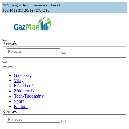
2026. augusztus 9., vasárnap – Emőd
366,40 Ft
317,95 Ft
427,42 Ft
Keresés
Gazdaság
Világ
Közlekedés
Zöld témák
Tech-Tudomány
Sport
Kultúra
Keresés