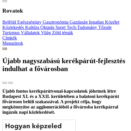
Rovatok
Belföld
Egészségügy
Gasztronómia
Gazdaság
Ingatlan
Közélet
Közlekedés
Kultúra
Oktatás
Sport
Tech-Tudomány
Tőzsde
Turizmus
Vállalatok
Világ
Zöld témák
Címkék
Magazinok
Újabb nagyszabású kerékpárút-fejlesztés
indulhat a fővárosban
Újabb fontos kerékpárútvonal-kapcsolatok jöhetnek létre
Budapest XI. és a XXII. kerületében a balatoni kerékpárút
fővároson belüli szakaszával. A projekt célja, hogy
megkönnyítse az agglomerációból a fővárosba kerékpárral
ingázók napi közlekedését.