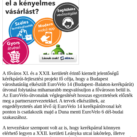
A főváros XI. és a XXII. kerületét érintő kiemelt jelentőségű
kérékpárút-fejlesztési projekt fő célja, hogy a Budapest
városhatáráig elkészült EuroVelo 14 (Budapest–Balaton-kerékpárút)
útvonal folytatása mihamarabb megvalósuljon a fővároson belül is.
Az EuroVelo-útvonalak véglegesítését hosszas egyeztetések előzték
meg a partnerszervezetekkel. A tervek elkészültek, az
engedélyeztetés alatt lévő új EuroVelo 14 kerékpárútvonal két
ponton is csatlakozik majd a Duna menti EuroVelo 6 dél-budai
szakaszához.
A tervezéskor szempont volt az is, hogy kerékpárral könnyen
elérhető legyen a XXII. kerületi Leányka utcai lakótelep, illetve