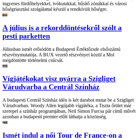
ingyenes fürdőhelyekkel, ivókutakkal, hűsítő zónákkal és városi
hőségriasztási szolgálattal készül a rendkívüli hőségre.
A július is a rekorddöntésekről szólt a
pesti parketten
Júliusban ismét erősödött a Budapesti Értéktőzsde elsőszámú
részvénymutatója. A BUX vezető részvényei közül a Mol
megdöntötte történelmi csúcsát.
Vígjátékokat visz nyárra a Szigliget
Várudvarba a Centrál Színház
A budapesti Centrál Színház idén is két darabot mutat be a Szigliget
Várudvarban. Woody Allen legújabb vígjátéka, a Tiszta őrület már
szerepel a színház programjában, Neil Simon Furcsa pár című művét
azonban a budapesti premier előtt láthatja a közönség.
Ismét indul a női Tour de France-on a