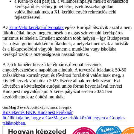
a Kána-tó déli partján, a villamossínpálya mellett elválasztott
kerékpárút és sétány jöhet létre, ezek összehangoltan
valósulhatnak meg a XI. kerület egyéb rekreációs célú
fejlesztéseivel.
Az
EuroVelo-kerékpárútvonalak
egész Európát átszövik azzal a nem
titkolt céllal, hogy megteremtsék a magas színvonalú kerékpáros
turizmus feltételeit. Emellett azonban több helyen – így Budapesten
is – olyan gerincutakként működnek, amelyeket nemcsak a turisták
és a kikapcsolódni vágyók, hanem a munkába vagy iskolába
kerékpározók is biztonságosan használhatnak.
A 7,6 kilométer hosszú kerékpáros-útvonal terveinek
engedélyeztetése a napokban elindult. A tervezési feladatok 50-50
százalékban kormányzati és fővárosi forrásból valósulnak meg, a
kiviteli tervek várhatóan 2023 őszére állnak rendelkezésre. Ezt
követően a kivitelezést európai uniós forrás bevonásával tervezi
Budapest megvalósítani. Sikeres pályázat esetén 2024-ben
kezdődhetnek az építési munkák.
GazMag
3 éve
A borítókép forrása: Freepik
Közlekedés
BKK
Budapest
kerékpár
Itt állíthatja be, hogy a GazMag az elsők között legyen a Google-
találatokban.