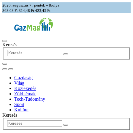
2026. augusztus 7., péntek – Ibolya
363,03 Ft
314,48 Ft
423,45 Ft
Keresés
Gazdaság
Világ
Közlekedés
Zöld témák
Tech-Tudomány
Sport
Kultúra
Keresés