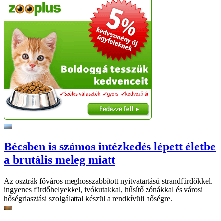
Bécsben is számos intézkedés lépett életbe
a brutális meleg miatt
Az osztrák főváros meghosszabbított nyitvatartású strandfürdőkkel,
ingyenes fürdőhelyekkel, ivókutakkal, hűsítő zónákkal és városi
hőségriasztási szolgálattal készül a rendkívüli hőségre.