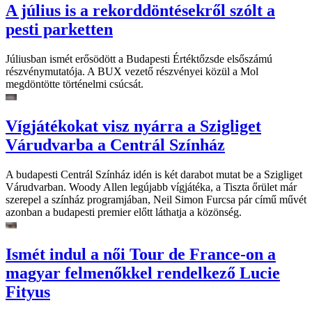
A július is a rekorddöntésekről szólt a
pesti parketten
Júliusban ismét erősödött a Budapesti Értéktőzsde elsőszámú
részvénymutatója. A BUX vezető részvényei közül a Mol
megdöntötte történelmi csúcsát.
Vígjátékokat visz nyárra a Szigliget
Várudvarba a Centrál Színház
A budapesti Centrál Színház idén is két darabot mutat be a Szigliget
Várudvarban. Woody Allen legújabb vígjátéka, a Tiszta őrület már
szerepel a színház programjában, Neil Simon Furcsa pár című művét
azonban a budapesti premier előtt láthatja a közönség.
Ismét indul a női Tour de France-on a
magyar felmenőkkel rendelkező Lucie
Fityus