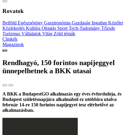
Rovatok
Belföld
Egészségügy
Gasztronómia
Gazdaság
Ingatlan
Közélet
Közlekedés
Kultúra
Oktatás
Sport
Tech-Tudomány
Tőzsde
Turizmus
Vállalatok
Világ
Zöld témák
Címkék
Magazinok
Rendhagyó, 150 forintos napijeggyel
ünnepelhetnek a BKK utasai
A BKK a BudapestGO alkalmazás egy éves évfordulója, és
Budapest születésnapjára alkalmából ez utóbbira utalva
február 14-re 150 forintos napijegyet tesz elérhetővé az
alkalmazásban.