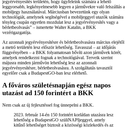
jegyérvényesítés területén, hogy ügyfeleink számára a lehető
leggyorsabb, legkényelmesebb legyen a járművekre való felszállás a
mobiljegy használatával. Márciusban bevezetünk egy olyan
technológiát, amelynek segítségével a mobiljeggyel utazók számára
tényleg csupán egyetlen mozdulat lesz a jegyérvényesítés vagy a
bérletbeolvasás
– ismertette Walter Katalin, a BKK
vezérigazgatója.
Az azonnali jegyérvényesítésre és bérletbeolvasásra március elejétől
a metró területén lesz először lehetőség. Tavasszal – az időjárás
függvényében – a BKK folyamatosan bővíti azon járművek körét,
amelyek rendelkezni fognak a technológiával. Terveik szerint
májusra minden járművön lehetőség lesz az azonnali
jegyérvényesítésre, bérletbeolvasásra. A szolgáltatás tavasztól
egyelőre csak a BudapestGO-ban lesz elérhető.
A főváros születésnapján egész napos
utazást ad 150 forintért a BKK
Nem csak az új fejlesztéssel fog ünnepelni a BKK.
2023. február 14-én 150 forintért korlátlan utazásra lesz
lehetőség a BudapestGO szüliNAPIjeggyel, amely
kitűnő lehetőséget biztosít a közösségi közlekedés és az