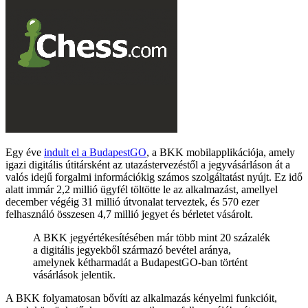
Egy éve
indult el a BudapestGO
, a BKK mobilapplikációja, amely
igazi digitális útitársként az utazástervezéstől a jegyvásárláson át a
valós idejű forgalmi információkig számos szolgáltatást nyújt. Ez idő
alatt immár 2,2 millió ügyfél töltötte le az alkalmazást, amellyel
december végéig 31 millió útvonalat terveztek, és 570 ezer
felhasználó összesen 4,7 millió jegyet és bérletet vásárolt.
A BKK jegyértékesítésében már több mint 20 százalék
a digitális jegyekből származó bevétel aránya,
amelynek kétharmadát a BudapestGO-ban történt
vásárlások jelentik.
A BKK folyamatosan bővíti az alkalmazás kényelmi funkcióit,