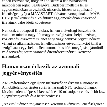
ennek köszönhető, hogy az app sikere a felhasználóbarát
működésben rejlik. Segítségével Budapest mellett a teljes
agglomerációban tervezhetők utazások, hiszen az applikáció
lehetőséget nyújt a MÁV-START elővárosi vonatjainak, a MÁV-
HÉV járműveinek és a Volánbusz agglomerációban közlekedő
járatainak valós idejű követésére.
Nemcsak a budapesti járatokra, hanem a távolsági buszokra és
csaknem minden nagyobb magyarországi város helyi közösségi
közlekedési eszközére is lehet helyi vagy helyközi jegyet, bérletet
váltani az alkalmazásban. Emellett számos egyedi funkciót kínál a
szolgáltatás: egyebek mellett automatikus bérletmegújítást, járműről
való tervezést, testre szabható értesítéseket például kedvenc
járatainkról.
Hamarosan érkezik az azonnali
jegyérvényesítés
2023 márciusában egy újabb mérföldkőhöz érkezik a BudapestGO.
A mobiltelefonos fizetés során is használt NFC-technológiának
köszönhetően 4 lépéssel kevesebb és 10 másodperccel rövidebb lesz
a jegyérvényesítés és a bérletbeolvasás.
Az elmúlt évben folyamatosan kerestük a kényelmi lehetőségeket a