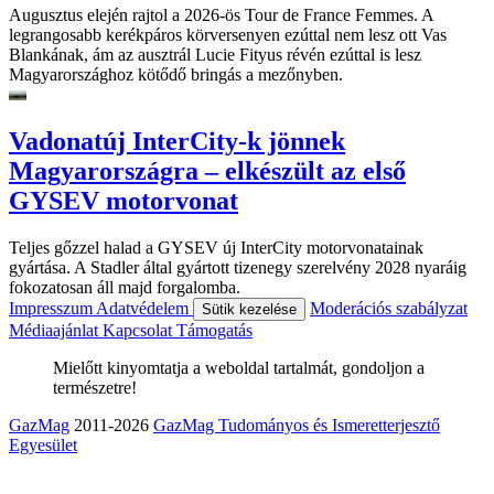
Augusztus elején rajtol a 2026-ös Tour de France Femmes. A
legrangosabb kerékpáros körversenyen ezúttal nem lesz ott Vas
Blankának, ám az ausztrál Lucie Fityus révén ezúttal is lesz
Magyarországhoz kötődő bringás a mezőnyben.
Vadonatúj InterCity-k jönnek
Magyarországra – elkészült az első
GYSEV motorvonat
Teljes gőzzel halad a GYSEV új InterCity motorvonatainak
gyártása. A Stadler által gyártott tizenegy szerelvény 2028 nyaráig
fokozatosan áll majd forgalomba.
Impresszum
Adatvédelem
Moderációs szabályzat
Sütik kezelése
Médiaajánlat
Kapcsolat
Támogatás
Mielőtt kinyomtatja a weboldal tartalmát, gondoljon a
természetre!
GazMag
2011-2026
GazMag Tudományos és Ismeretterjesztő
Egyesület