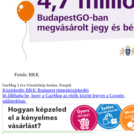
Forrás: BKK
GazMag
3 éve
A borítókép forrása: Freepik
Közlekedés
BKK
Budapest
tömegközlekedés
Itt állíthatja be, hogy a GazMag az elsők között legyen a Google-
találatokban.