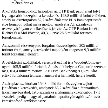
felében érte el.
A korábbi hónapokhoz hasonlóan az OTP Bank papírjaival folyt
legmagasabb összegben a kereskedés, 128,8 milliárd forint értékben,
amely az összforgalom 62,7 százalékát tette ki. A bankpapír ismét
erős hónapot tudhat maga mögött, amelyet a 7,1 százalékos
részvényárfolyam emelkedése is jelezte. Az OTP Bankot ismét a
Richter és a Mol követte, 40,3, illetve 26,6 milliárd forintos
forgalommal.
Az azonnali részvénypiac forgalma összességében 205 milliárd
forintot ért el, amely kereskedési naponként átlagosan 9,3 milliárd
forint forgalmat jelentett.
A befektetési szolgáltatók versenyét ezúttal is a Wood&Company
nyerte 105,5 milliárd forinttal. A második helyet a Concorde szerezte
meg 104,4 milliárd forinttal. Az Erste Bank pedig 89,8 milliárd
értékű forgalomra tett szert, amellyel a harmadik helyre került.
Az árupiaci szektorban 154,8 millió forint összegben zajlott
januárban a kereskedés, amelynek 63,2 százaléka a fenntartható
takarmánybúzából, 19,6 százaléka a takarmánykukoricából, 17,3
százaléka pedig a nagy olajtartalmú napraforgómagból származó
kereskedésből tevődött össze.