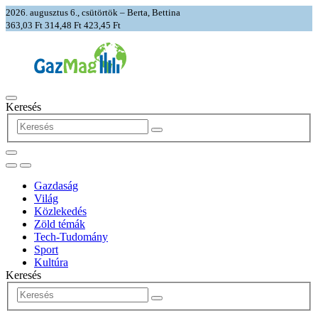
2026. augusztus 6., csütörtök – Berta, Bettina
363,03 Ft
314,48 Ft
423,45 Ft
Keresés
Gazdaság
Világ
Közlekedés
Zöld témák
Tech-Tudomány
Sport
Kultúra
Keresés