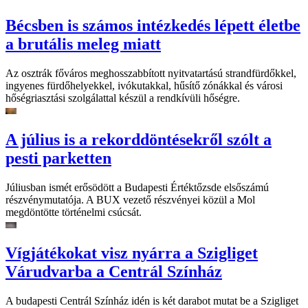
Bécsben is számos intézkedés lépett életbe
a brutális meleg miatt
Az osztrák főváros meghosszabbított nyitvatartású strandfürdőkkel,
ingyenes fürdőhelyekkel, ivókutakkal, hűsítő zónákkal és városi
hőségriasztási szolgálattal készül a rendkívüli hőségre.
A július is a rekorddöntésekről szólt a
pesti parketten
Júliusban ismét erősödött a Budapesti Értéktőzsde elsőszámú
részvénymutatója. A BUX vezető részvényei közül a Mol
megdöntötte történelmi csúcsát.
Vígjátékokat visz nyárra a Szigliget
Várudvarba a Centrál Színház
A budapesti Centrál Színház idén is két darabot mutat be a Szigliget