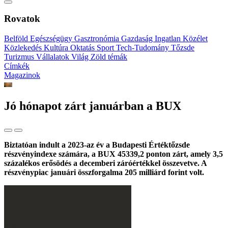
Rovatok
Belföld
Egészségügy
Gasztronómia
Gazdaság
Ingatlan
Közélet
Közlekedés
Kultúra
Oktatás
Sport
Tech-Tudomány
Tőzsde
Turizmus
Vállalatok
Világ
Zöld témák
Címkék
Magazinok
Jó hónapot zárt januárban a BUX
Biztatóan indult a 2023-az év a Budapesti Értéktőzsde
részvényindexe számára, a BUX 45339,2 ponton zárt, amely 3,5
százalékos erősödés a decemberi záróértékkel összevetve. A
részvénypiac januári összforgalma 205 milliárd forint volt.