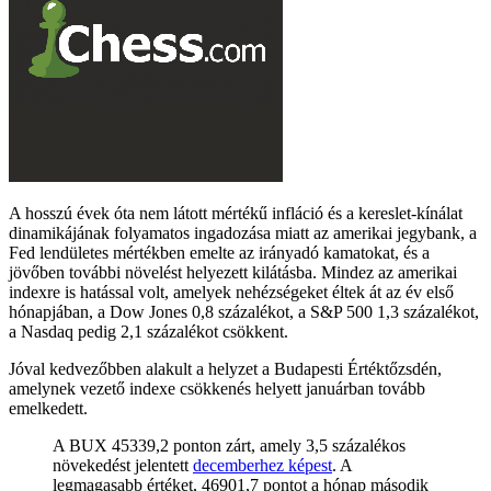
A hosszú évek óta nem látott mértékű infláció és a kereslet-kínálat
dinamikájának folyamatos ingadozása miatt az amerikai jegybank, a
Fed lendületes mértékben emelte az irányadó kamatokat, és a
jövőben további növelést helyezett kilátásba. Mindez az amerikai
indexre is hatással volt, amelyek nehézségeket éltek át az év első
hónapjában, a Dow Jones 0,8 százalékot, a S&P 500 1,3 százalékot,
a Nasdaq pedig 2,1 százalékot csökkent.
Jóval kedvezőbben alakult a helyzet a Budapesti Értéktőzsdén,
amelynek vezető indexe csökkenés helyett januárban tovább
emelkedett.
A BUX 45339,2 ponton zárt, amely 3,5 százalékos
növekedést jelentett
decemberhez képest
. A
legmagasabb értéket, 46901,7 pontot a hónap második