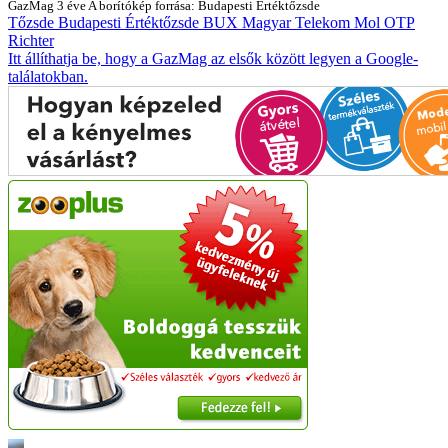
GazMag
3 éve
A borítókép forrása: Budapesti Értéktőzsde
Tőzsde
Budapesti Értéktőzsde
BUX
Magyar Telekom
Mol
OTP
Richter
Itt állíthatja be, hogy a GazMag az elsők között legyen a Google-
találatokban.