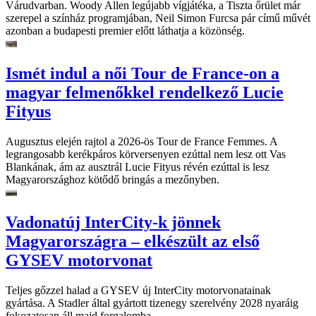
Várudvarban. Woody Allen legújabb vígjátéka, a Tiszta őrület már
szerepel a színház programjában, Neil Simon Furcsa pár című művét
azonban a budapesti premier előtt láthatja a közönség.
Ismét indul a női Tour de France-on a
magyar felmenőkkel rendelkező Lucie
Fityus
Augusztus elején rajtol a 2026-ös Tour de France Femmes. A
legrangosabb kerékpáros körversenyen ezúttal nem lesz ott Vas
Blankának, ám az ausztrál Lucie Fityus révén ezúttal is lesz
Magyarországhoz kötődő bringás a mezőnyben.
Vadonatúj InterCity-k jönnek
Magyarországra – elkészült az első
GYSEV motorvonat
Teljes gőzzel halad a GYSEV új InterCity motorvonatainak
gyártása. A Stadler által gyártott tizenegy szerelvény 2028 nyaráig
fokozatosan áll majd forgalomba.