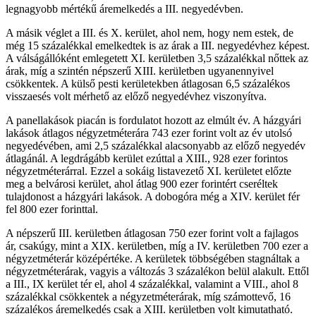
legnagyobb mértékű áremelkedés a III. negyedévben.
A másik véglet a III. és X. kerület, ahol nem, hogy nem estek, de
még 15 százalékkal emelkedtek is az árak a III. negyedévhez képest.
A válságállóként emlegetett XI. kerületben 3,5 százalékkal nőttek az
árak, míg a szintén népszerű XIII. kerületben ugyanennyivel
csökkentek. A külső pesti kerületekben átlagosan 6,5 százalékos
visszaesés volt mérhető az előző negyedévhez viszonyítva.
A panellakások piacán is fordulatot hozott az elmúlt év. A házgyári
lakások átlagos négyzetméterára 743 ezer forint volt az év utolsó
negyedévében, ami 2,5 százalékkal alacsonyabb az előző negyedév
átlagánál. A legdrágább kerület ezúttal a XIII., 928 ezer forintos
négyzetméterárral. Ezzel a sokáig listavezető XI. kerületet előzte
meg a belvárosi kerület, ahol átlag 900 ezer forintért cseréltek
tulajdonost a házgyári lakások. A dobogóra még a XIV. kerület fér
fel 800 ezer forinttal.
A népszerű III. kerületben átlagosan 750 ezer forint volt a fajlagos
ár, csakúgy, mint a XIX. kerületben, míg a IV. kerületben 700 ezer a
négyzetméterár középértéke. A kerületek többségében stagnáltak a
négyzetméterárak, vagyis a változás 3 százalékon belül alakult. Ettől
a III., IX kerület tér el, ahol 4 százalékkal, valamint a VIII., ahol 8
százalékkal csökkentek a négyzetméterárak, míg számottevő, 16
százalékos áremelkedés csak a XIII. kerületben volt kimutatható.