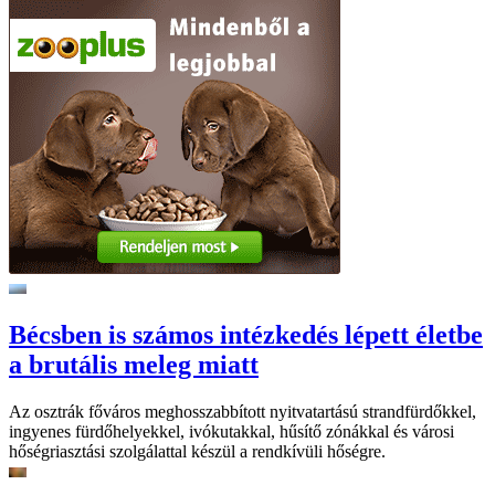
Bécsben is számos intézkedés lépett életbe
a brutális meleg miatt
Az osztrák főváros meghosszabbított nyitvatartású strandfürdőkkel,
ingyenes fürdőhelyekkel, ivókutakkal, hűsítő zónákkal és városi
hőségriasztási szolgálattal készül a rendkívüli hőségre.