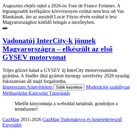
Augusztus elején rajtol a 2026-ös Tour de France Femmes. A
legrangosabb kerékpáros körversenyen ezúttal nem lesz ott Vas
Blankának, ám az ausztrál Lucie Fityus révén ezúttal is lesz
Magyarországhoz kötődő bringás a mezőnyben.
Vadonatúj InterCity-k jönnek
Magyarországra – elkészült az első
GYSEV motorvonat
Teljes gőzzel halad a GYSEV új InterCity motorvonatainak
gyártása. A Stadler által gyártott tizenegy szerelvény 2028 nyaráig
fokozatosan áll majd forgalomba.
Impresszum
Adatvédelem
Moderációs szabályzat
Sütik kezelése
Médiaajánlat
Kapcsolat
Támogatás
Mielőtt kinyomtatja a weboldal tartalmát, gondoljon a
természetre!
GazMag
2011-2026
GazMag Tudományos és Ismeretterjesztő
Egyesület