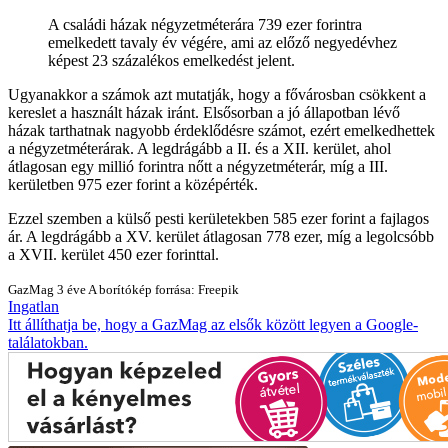
A családi házak négyzetméterára 739 ezer forintra
emelkedett tavaly év végére, ami az előző negyedévhez
képest 23 százalékos emelkedést jelent.
Ugyanakkor a számok azt mutatják, hogy a fővárosban csökkent a
kereslet a használt házak iránt. Elsősorban a jó állapotban lévő
házak tarthatnak nagyobb érdeklődésre számot, ezért emelkedhettek
a négyzetméterárak. A legdrágább a II. és a XII. kerület, ahol
átlagosan egy millió forintra nőtt a négyzetméterár, míg a III.
kerületben 975 ezer forint a középérték.
Ezzel szemben a külső pesti kerületekben 585 ezer forint a fajlagos
ár. A legdrágább a XV. kerület átlagosan 778 ezer, míg a legolcsóbb
a XVII. kerület 450 ezer forinttal.
GazMag
3 éve
A borítókép forrása: Freepik
Ingatlan
Itt állíthatja be, hogy a GazMag az elsők között legyen a Google-
találatokban.