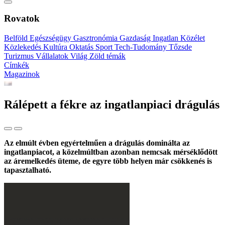
Rovatok
Belföld
Egészségügy
Gasztronómia
Gazdaság
Ingatlan
Közélet
Közlekedés
Kultúra
Oktatás
Sport
Tech-Tudomány
Tőzsde
Turizmus
Vállalatok
Világ
Zöld témák
Címkék
Magazinok
Rálépett a fékre az ingatlanpiaci drágulás
Az elmúlt évben egyértelműen a drágulás dominálta az
ingatlanpiacot, a közelmúltban azonban nemcsak mérséklődött
az áremelkedés üteme, de egyre több helyen már csökkenés is
tapasztalható.