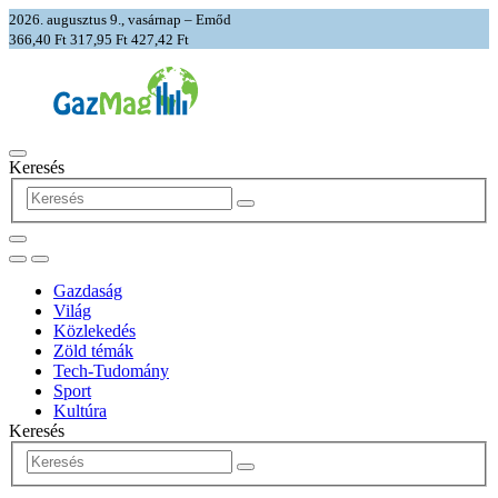
2026. augusztus 9., vasárnap – Emőd
366,40 Ft
317,95 Ft
427,42 Ft
Keresés
Gazdaság
Világ
Közlekedés
Zöld témák
Tech-Tudomány
Sport
Kultúra
Keresés