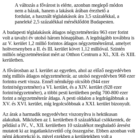
A változás a fővárost is elérte, azonban meglepő módon
nem a házak, hanem a lakások árában érezhető a
fordulat, a használt téglalakások ára 3,5 százalékkal, a
paneleké 2,5 százalékkal mérséklődött Budapesten.
A budapesti téglalakások átlagos négyzetméterára 963 ezer forint
volt a tavalyi év utolsó három hónapjában. A legdrágább továbbra is
az V. kerület 1,2 millió forintos átlagos négyzetméterárral, amelyet
holtversenyben a II. és III. kerület követ 1,12 millióval. Szintén
milliós négyzetméterárat mért az Otthon Centrum a XI., XII. és XIII.
kerületben.
A fővárosban az I. kerület az egyetlen, ahol az előző negyedévben
még milliós átlagos négyzetméterár, az utolsó negyedévben 968 ezer
forintra esett vissza. Ennél némiképp olcsóbb (944 ezer
forint/négyzetméter) a VI. kerület, és a XIV. kerület (928 ezer
forint/négyzetméter), a többi pesti kerületben pedig 700-800 ezer
forint a négyzetméterár átlaga. A pesti oldalon a legdrágábbnak a
XV. és XVI. kerület, míg legolcsóbbnak a XXI. kerület bizonyult.
Az árak a harmadik negyedévhez viszonyítva is hektikusan
alakultak. Miközben az I. kerületben 8 százalékkal csökkentek, de
például a IV., V., XII. kerületben 10 százalékot meghaladó áresést
mutatott ki az ingatlanközvetítő cég összegzése. Ebben azonban volt
némi árkorrekció is, mivel ezekben a kerületekben volt a