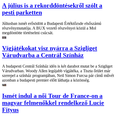
A július is a rekorddöntésekről szólt a
pesti parketten
Júliusban ismét erősödött a Budapesti Értéktőzsde elsőszámú
részvénymutatója. A BUX vezető részvényei közül a Mol
megdöntötte történelmi csúcsát.
Vígjátékokat visz nyárra a Szigliget
Várudvarba a Centrál Színház
A budapesti Centrál Színház idén is két darabot mutat be a Szigliget
Várudvarban. Woody Allen legújabb vígjátéka, a Tiszta őrület már
szerepel a színház programjában, Neil Simon Furcsa pár című művét
azonban a budapesti premier előtt láthatja a közönség.
Ismét indul a női Tour de France-on a
magyar felmenőkkel rendelkező Lucie
Fityus