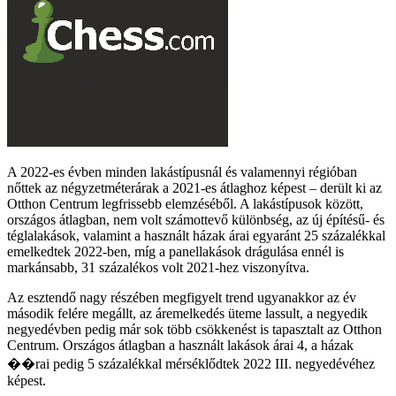
A 2022-es évben minden lakástípusnál és valamennyi régióban
nőttek az négyzetméterárak a 2021-es átlaghoz képest – derült ki az
Otthon Centrum legfrissebb elemzéséből. A lakástípusok között,
országos átlagban, nem volt számottevő különbség, az új építésű- és
téglalakások, valamint a használt házak árai egyaránt 25 százalékkal
emelkedtek 2022-ben, míg a panellakások drágulása ennél is
markánsabb, 31 százalékos volt 2021-hez viszonyítva.
Az esztendő nagy részében megfigyelt trend ugyanakkor az év
második felére megállt, az áremelkedés üteme lassult, a negyedik
negyedévben pedig már sok több csökkenést is tapasztalt az Otthon
Centrum. Országos átlagban a használt lakások árai 4, a házak
��rai pedig 5 százalékkal mérséklődtek 2022 III. negyedévéhez
képest.