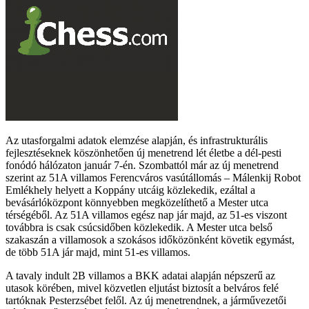
Az utasforgalmi adatok elemzése alapján, és infrastrukturális
fejlesztéseknek köszönhetően új menetrend lét életbe a dél-pesti
fonódó hálózaton január 7-én. Szombattól már az új menetrend
szerint az 51A villamos Ferencváros vasútállomás – Málenkij Robot
Emlékhely helyett a Koppány utcáig közlekedik, ezáltal a
bevásárlóközpont könnyebben megközelíthető a Mester utca
térségéből. Az 51A villamos egész nap jár majd, az 51-es viszont
továbbra is csak csúcsidőben közlekedik. A Mester utca belső
szakaszán a villamosok a szokásos időközönként követik egymást,
de több 51A jár majd, mint 51-es villamos.
A tavaly indult 2B villamos a BKK adatai alapján népszerű az
utasok körében, mivel közvetlen eljutást biztosít a belváros felé
tartóknak Pesterzsébet felől. Az új menetrendnek, a járművezetői