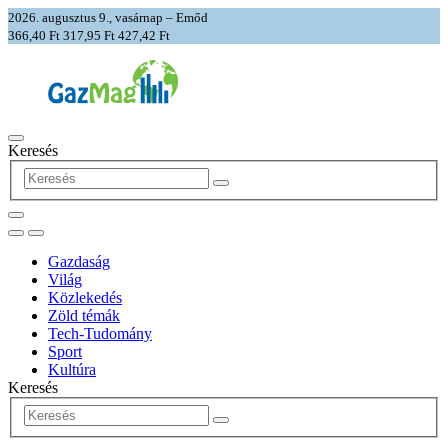
2026. augusztus 9., vasárnap – Emőd
366,40 Ft
317,95 Ft
427,42 Ft
Keresés
Gazdaság
Világ
Közlekedés
Zöld témák
Tech-Tudomány
Sport
Kultúra
Keresés