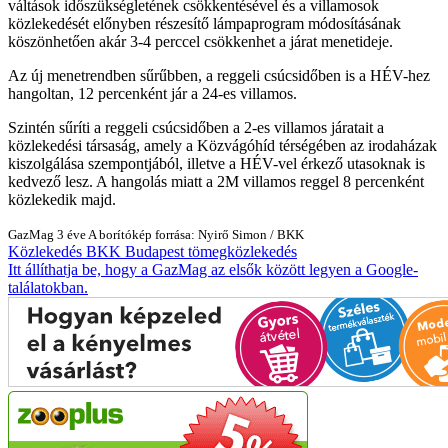
váltások időszükségletének csökkentésével és a villamosok
közlekedését előnyben részesítő lámpaprogram módosításának
köszönhetően akár 3-4 perccel csökkenhet a járat menetideje.
Az új menetrendben sűrűbben, a reggeli csúcsidőben is a HÉV-hez
hangoltan, 12 percenként jár a 24-es villamos.
Szintén sűríti a reggeli csúcsidőben a 2-es villamos járatait a
közlekedési társaság, amely a Közvágóhíd térségében az irodaházak
kiszolgálása szempontjából, illetve a HÉV-vel érkező utasoknak is
kedvező lesz. A hangolás miatt a 2M villamos reggel 8 percenként
közlekedik majd.
GazMag
3 éve
A borítókép forrása: Nyirő Simon / BKK
Közlekedés
BKK
Budapest
tömegközlekedés
Itt állíthatja be, hogy a GazMag az elsők között legyen a Google-
találatokban.