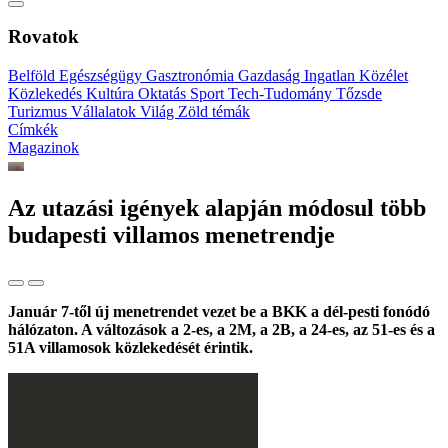
Rovatok
Belföld
Egészségügy
Gasztronómia
Gazdaság
Ingatlan
Közélet
Közlekedés
Kultúra
Oktatás
Sport
Tech-Tudomány
Tőzsde
Turizmus
Vállalatok
Világ
Zöld témák
Címkék
Magazinok
Az utazási igények alapján módosul több
budapesti villamos menetrendje
Január 7-től új menetrendet vezet be a BKK a dél-pesti fonódó
hálózaton. A változások a 2-es, a 2M, a 2B, a 24-es, az 51-es és a
51A villamosok közlekedését érintik.