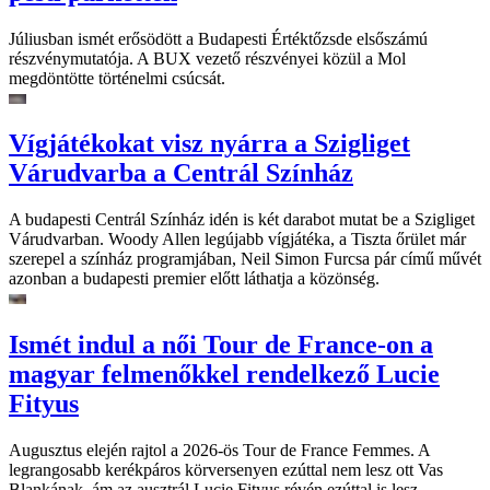
Júliusban ismét erősödött a Budapesti Értéktőzsde elsőszámú
részvénymutatója. A BUX vezető részvényei közül a Mol
megdöntötte történelmi csúcsát.
Vígjátékokat visz nyárra a Szigliget
Várudvarba a Centrál Színház
A budapesti Centrál Színház idén is két darabot mutat be a Szigliget
Várudvarban. Woody Allen legújabb vígjátéka, a Tiszta őrület már
szerepel a színház programjában, Neil Simon Furcsa pár című művét
azonban a budapesti premier előtt láthatja a közönség.
Ismét indul a női Tour de France-on a
magyar felmenőkkel rendelkező Lucie
Fityus
Augusztus elején rajtol a 2026-ös Tour de France Femmes. A
legrangosabb kerékpáros körversenyen ezúttal nem lesz ott Vas
Blankának, ám az ausztrál Lucie Fityus révén ezúttal is lesz