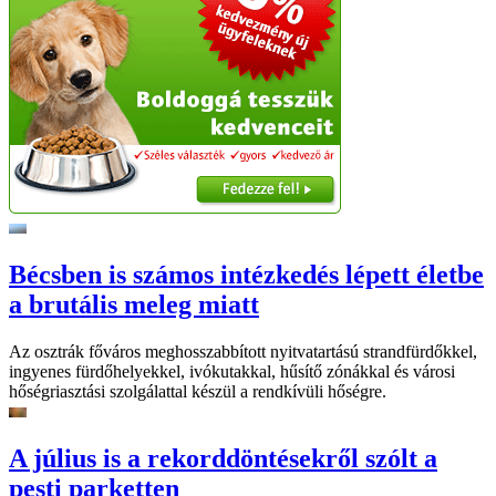
Bécsben is számos intézkedés lépett életbe
a brutális meleg miatt
Az osztrák főváros meghosszabbított nyitvatartású strandfürdőkkel,
ingyenes fürdőhelyekkel, ivókutakkal, hűsítő zónákkal és városi
hőségriasztási szolgálattal készül a rendkívüli hőségre.
A július is a rekorddöntésekről szólt a
pesti parketten