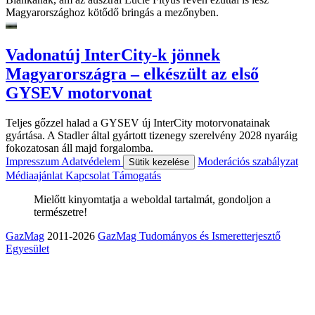
Magyarországhoz kötődő bringás a mezőnyben.
Vadonatúj InterCity-k jönnek
Magyarországra – elkészült az első
GYSEV motorvonat
Teljes gőzzel halad a GYSEV új InterCity motorvonatainak
gyártása. A Stadler által gyártott tizenegy szerelvény 2028 nyaráig
fokozatosan áll majd forgalomba.
Impresszum
Adatvédelem
Moderációs szabályzat
Sütik kezelése
Médiaajánlat
Kapcsolat
Támogatás
Mielőtt kinyomtatja a weboldal tartalmát, gondoljon a
természetre!
GazMag
2011-2026
GazMag Tudományos és Ismeretterjesztő
Egyesület