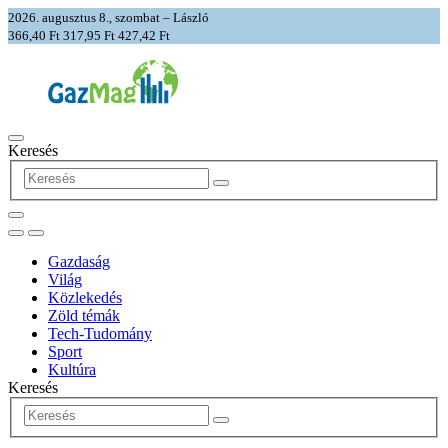
2026. augusztus 8., szombat – László
366,40 Ft
317,95 Ft
427,42 Ft
Keresés
Gazdaság
Világ
Közlekedés
Zöld témák
Tech-Tudomány
Sport
Kultúra
Keresés