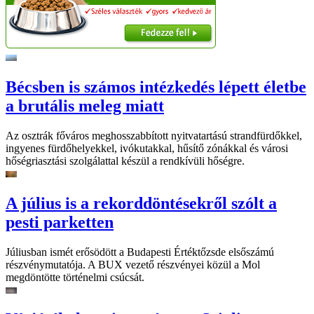
Bécsben is számos intézkedés lépett életbe
a brutális meleg miatt
Az osztrák főváros meghosszabbított nyitvatartású strandfürdőkkel,
ingyenes fürdőhelyekkel, ivókutakkal, hűsítő zónákkal és városi
hőségriasztási szolgálattal készül a rendkívüli hőségre.
A július is a rekorddöntésekről szólt a
pesti parketten
Júliusban ismét erősödött a Budapesti Értéktőzsde elsőszámú
részvénymutatója. A BUX vezető részvényei közül a Mol
megdöntötte történelmi csúcsát.