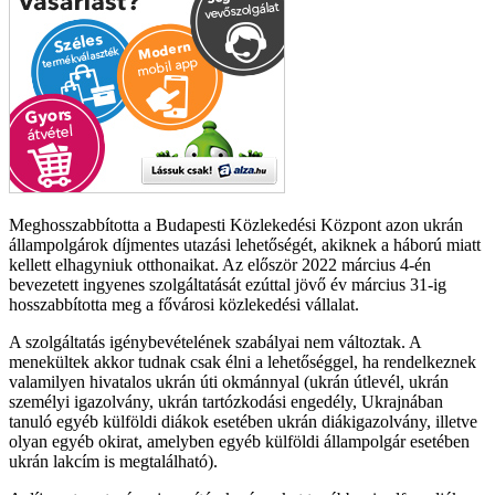
Meghosszabbította a Budapesti Közlekedési Központ azon ukrán
állampolgárok díjmentes utazási lehetőségét, akiknek a háború miatt
kellett elhagyniuk otthonaikat. Az először 2022 március 4-én
bevezetett ingyenes szolgáltatását ezúttal jövő év március 31-ig
hosszabbította meg a fővárosi közlekedési vállalat.
A szolgáltatás igénybevételének szabályai nem változtak. A
menekültek akkor tudnak csak élni a lehetőséggel, ha rendelkeznek
valamilyen hivatalos ukrán úti okmánnyal (ukrán útlevél, ukrán
személyi igazolvány, ukrán tartózkodási engedély, Ukrajnában
tanuló egyéb külföldi diákok esetében ukrán diákigazolvány, illetve
olyan egyéb okirat, amelyben egyéb külföldi állampolgár esetében
ukrán lakcím is megtalálható).