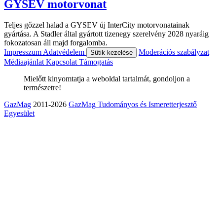
GYSEV motorvonat
Teljes gőzzel halad a GYSEV új InterCity motorvonatainak
gyártása. A Stadler által gyártott tizenegy szerelvény 2028 nyaráig
fokozatosan áll majd forgalomba.
Impresszum
Adatvédelem
Moderációs szabályzat
Sütik kezelése
Médiaajánlat
Kapcsolat
Támogatás
Mielőtt kinyomtatja a weboldal tartalmát, gondoljon a
természetre!
GazMag
2011-2026
GazMag Tudományos és Ismeretterjesztő
Egyesület