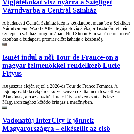
Vígjátékokat visz nyárra a Szigliget
Várudvarba a Centrál Színház
A budapesti Centrál Színház idén is két darabot mutat be a Szigliget
Várudvarban. Woody Allen legújabb vígjátéka, a Tiszta őrület már
szerepel a színház programjában, Neil Simon Furcsa pár című művét
azonban a budapesti premier előtt láthatja a közönség.
Ismét indul a női Tour de France-on a
magyar felmenőkkel rendelkező Lucie
Fityus
Augusztus elején rajtol a 2026-ös Tour de France Femmes. A
legrangosabb kerékpáros körversenyen ezúttal nem lesz ott Vas
Blankának, ám az ausztrál Lucie Fityus révén ezúttal is lesz
Magyarországhoz kötődő bringás a mezőnyben.
Vadonatúj InterCity-k jönnek
Magyarországra – elkészült az első