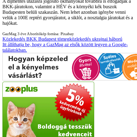
A díjmentes utazásra jogosító okmányokat továbbra is elfogadják a
BKK-járatokon, valamint a HÉV és a környéki kék buszok
Budapesten belüli szakaszán. Nem lehet azonban igénybe venni
velük a 100E reptéri gyorsjáratot, a siklót, a nosztalgia járatokat és a
hajókat.
GazMag
3 éve
A borítókép forrása: Pixabay
Közlekedés
BKK
Budapest
tömegközlekedés
ukrajnai háború
Itt állíthatja be, hogy a GazMag az elsők között legyen a Google-
találatokban.