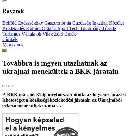
Rovatok
Belföld
Egészségügy
Gasztronómia
Gazdaság
Ingatlan
Közélet
Közlekedés
Kultúra
Oktatás
Sport
Tech-Tudomány
Tőzsde
Turizmus
Vállalatok
Világ
Zöld témák
Címkék
Magazinok
Továbbra is ingyen utazhatnak az
ukrajnai menekültek a BKK járatain
A BKK március 31-ig meghosszabbította az ingyenes utazási
lehetőséget a közösségi közlekedési járatain az Ukrajnából
érkező menekültek számára.