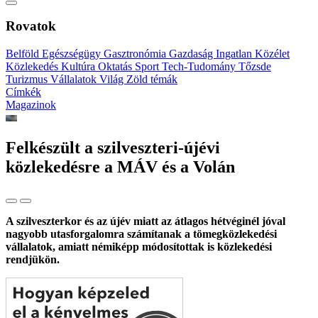
Rovatok
Belföld
Egészségügy
Gasztronómia
Gazdaság
Ingatlan
Közélet
Közlekedés
Kultúra
Oktatás
Sport
Tech-Tudomány
Tőzsde
Turizmus
Vállalatok
Világ
Zöld témák
Címkék
Magazinok
Felkészült a szilveszteri-újévi
közlekedésre a MÁV és a Volán
A szilveszterkor és az újév miatt az átlagos hétvéginél jóval
nagyobb utasforgalomra számítanak a tömegközlekedési
vállalatok, amiatt némiképp módosítottak is közlekedési
rendjükön.