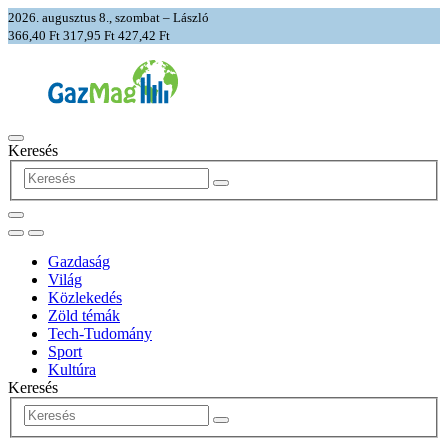
2026. augusztus 8., szombat – László
366,40 Ft
317,95 Ft
427,42 Ft
Keresés
Gazdaság
Világ
Közlekedés
Zöld témák
Tech-Tudomány
Sport
Kultúra
Keresés