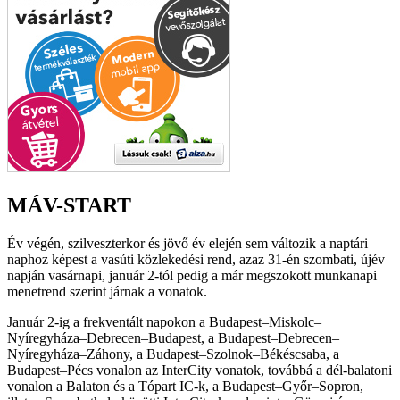
MÁV-START
Év végén, szilveszterkor és jövő év elején sem változik a naptári
naphoz képest a vasúti közlekedési rend, azaz 31-én szombati, újév
napján vasárnapi, január 2-tól pedig a már megszokott munkanapi
menetrend szerint járnak a vonatok.
Január 2-ig a frekventált napokon a Budapest–Miskolc–
Nyíregyháza–Debrecen–Budapest, a Budapest–Debrecen–
Nyíregyháza–Záhony, a Budapest–Szolnok–Békéscsaba, a
Budapest–Pécs vonalon az InterCity vonatok, továbbá a dél-balatoni
vonalon a Balaton és a Tópart IC-k, a Budapest–Győr–Sopron,