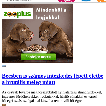
Bécsben is számos intézkedés lépett életbe
a brutális meleg miatt
Az osztrák főváros meghosszabbított nyitvatartású strandfürdőkkel,
ingyenes fürdőhelyekkel, ivókutakkal, hűsítő zónákkal és városi
hőségriasztási szolgálattal készül a rendkívüli hőségre.