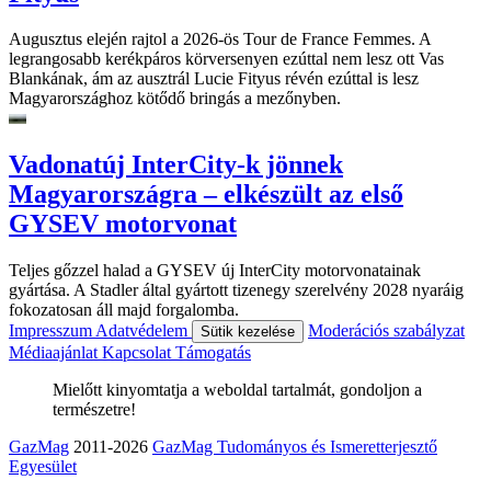
Augusztus elején rajtol a 2026-ös Tour de France Femmes. A
legrangosabb kerékpáros körversenyen ezúttal nem lesz ott Vas
Blankának, ám az ausztrál Lucie Fityus révén ezúttal is lesz
Magyarországhoz kötődő bringás a mezőnyben.
Vadonatúj InterCity-k jönnek
Magyarországra – elkészült az első
GYSEV motorvonat
Teljes gőzzel halad a GYSEV új InterCity motorvonatainak
gyártása. A Stadler által gyártott tizenegy szerelvény 2028 nyaráig
fokozatosan áll majd forgalomba.
Impresszum
Adatvédelem
Moderációs szabályzat
Sütik kezelése
Médiaajánlat
Kapcsolat
Támogatás
Mielőtt kinyomtatja a weboldal tartalmát, gondoljon a
természetre!
GazMag
2011-2026
GazMag Tudományos és Ismeretterjesztő
Egyesület