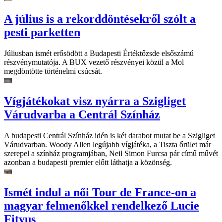
A július is a rekorddöntésekről szólt a
pesti parketten
Júliusban ismét erősödött a Budapesti Értéktőzsde elsőszámú
részvénymutatója. A BUX vezető részvényei közül a Mol
megdöntötte történelmi csúcsát.
Vígjátékokat visz nyárra a Szigliget
Várudvarba a Centrál Színház
A budapesti Centrál Színház idén is két darabot mutat be a Szigliget
Várudvarban. Woody Allen legújabb vígjátéka, a Tiszta őrület már
szerepel a színház programjában, Neil Simon Furcsa pár című művét
azonban a budapesti premier előtt láthatja a közönség.
Ismét indul a női Tour de France-on a
magyar felmenőkkel rendelkező Lucie
Fityus