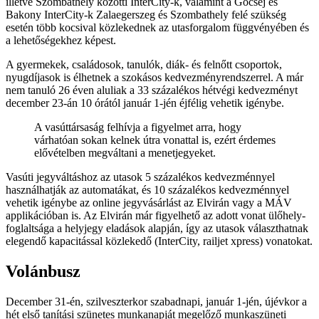
illetve Szombathely közötti InterCity-k, valamint a Göcsej és
Bakony InterCity-k Zalaegerszeg és Szombathely felé szükség
esetén több kocsival közlekednek az utasforgalom függvényében és
a lehetőségekhez képest.
A gyermekek, családosok, tanulók, diák- és felnőtt csoportok,
nyugdíjasok is élhetnek a szokásos kedvezményrendszerrel. A már
nem tanuló 26 éven aluliak a 33 százalékos hétvégi kedvezményt
december 23-án 10 órától január 1-jén éjfélig vehetik igénybe.
A vasúttársaság felhívja a figyelmet arra, hogy
várhatóan sokan kelnek útra vonattal is, ezért érdemes
elővételben megváltani a menetjegyeket.
Vasúti jegyváltáshoz az utasok 5 százalékos kedvezménnyel
használhatják az automatákat, és 10 százalékos kedvezménnyel
vehetik igénybe az online jegyvásárlást az Elvirán vagy a MÁV
applikációban is. Az Elvirán már figyelhető az adott vonat ülőhely-
foglaltsága a helyjegy eladások alapján, így az utasok választhatnak
elegendő kapacitással közlekedő (InterCity, railjet xpress) vonatokat.
Volánbusz
December 31-én, szilveszterkor szabadnapi, január 1-jén, újévkor a
hét első tanítási szünetes munkanapját megelőző munkaszüneti