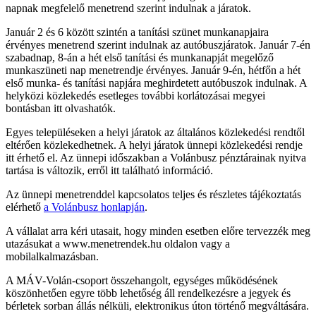
napnak megfelelő menetrend szerint indulnak a járatok.
Január 2 és 6 között szintén a tanítási szünet munkanapjaira
érvényes menetrend szerint indulnak az autóbuszjáratok. Január 7-én
szabadnap, 8-án a hét első tanítási és munkanapját megelőző
munkaszüneti nap menetrendje érvényes. Január 9-én, hétfőn a hét
első munka- és tanítási napjára meghirdetett autóbuszok indulnak. A
helyközi közlekedés esetleges további korlátozásai megyei
bontásban itt olvashatók.
Egyes településeken a helyi járatok az általános közlekedési rendtől
eltérően közlekedhetnek. A helyi járatok ünnepi közlekedési rendje
itt érhető el. Az ünnepi időszakban a Volánbusz pénztárainak nyitva
tartása is változik, erről itt található információ.
Az ünnepi menetrenddel kapcsolatos teljes és részletes tájékoztatás
elérhető
a Volánbusz honlapján
.
A vállalat arra kéri utasait, hogy minden esetben előre tervezzék meg
utazásukat a www.menetrendek.hu oldalon vagy a
mobilalkalmazásban.
A MÁV-Volán-csoport összehangolt, egységes működésének
köszönhetően egyre több lehetőség áll rendelkezésre a jegyek és
bérletek sorban állás nélküli, elektronikus úton történő megváltására.