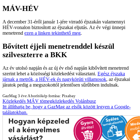
MÁV-HÉV
A december 31-éről január 1-jére virradó éjszakán valamennyi
HÉV-vonalon biztosított az éjszakai eljutás. Az év végi ünnepi
menetrend
ezen a linken tekinthető meg
.
Bővített éjjeli menetrenddel készül
szilveszterre a BKK
Az év utolsó napján és az új év első napján kibővített menetrend
szerint lehet a közösségi közlekedést választani.
Egész éjszaka
járnak a metrók, a HÉV-ek és nagykörúti villamosok
, az éjszakai
járatok pedig a megszokottól jelentősen sűrűbben indulnak.
GazMag
3 éve
A borítókép forrása: Pixabay
Közlekedés
MÁV
tömegközlekedés
Volánbusz
Itt állíthatja be, hogy a GazMag az elsők között legyen a Google-
találatokban.