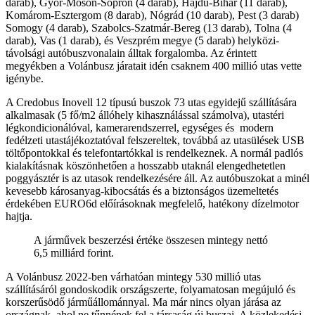
darab), Győr-Moson-Sopron (4 darab), Hajdú-Bihar (11 darab),
Komárom-Esztergom (8 darab), Nógrád (10 darab), Pest (3 darab)
Somogy (4 darab), Szabolcs-Szatmár-Bereg (13 darab), Tolna (4
darab), Vas (1 darab), és Veszprém megye (5 darab) helyközi-
távolsági autóbuszvonalain álltak forgalomba. Az érintett
megyékben a Volánbusz járatait idén csaknem 400 millió utas vette
igénybe.
A Credobus Inovell 12 típusú buszok 73 utas egyidejű szállítására
alkalmasak (5 fő/m2 állóhely kihasználással számolva), utastéri
légkondicionálóval, kamerarendszerrel, egységes és modern
fedélzeti utastájékoztatóval felszereltek, továbbá az utasülések USB
töltőpontokkal és telefontartókkal is rendelkeznek. A normál padlós
kialakításnak köszönhetően a hosszabb utaknál elengedhetetlen
poggyásztér is az utasok rendelkezésére áll. Az autóbuszokat a minél
kevesebb károsanyag-kibocsátás és a biztonságos üzemeltetés
érdekében EURO6d előírásoknak megfelelő, hatékony dízelmotor
hajtja.
A járművek beszerzési értéke összesen mintegy nettó
6,5 milliárd forint.
A Volánbusz 2022-ben várhatóan mintegy 530 millió utas
szállításáról gondoskodik országszerte, folyamatosan megújuló és
korszerűsödő járműállománnyal. Ma már nincs olyan járása az
országnak, ahol ne tűnnének fel a társaság új buszai. A közlekedési