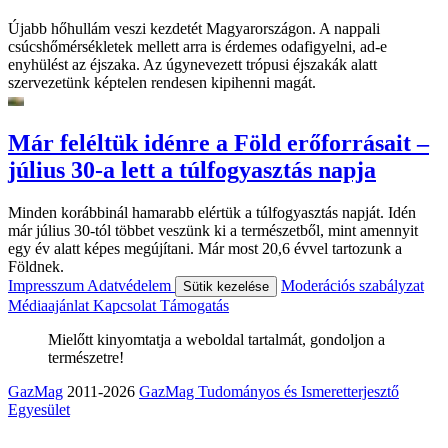
Újabb hőhullám veszi kezdetét Magyarországon. A nappali
csúcshőmérsékletek mellett arra is érdemes odafigyelni, ad-e
enyhülést az éjszaka. Az úgynevezett trópusi éjszakák alatt
szervezetünk képtelen rendesen kipihenni magát.
Már feléltük idénre a Föld erőforrásait –
július 30-a lett a túlfogyasztás napja
Minden korábbinál hamarabb elértük a túlfogyasztás napját. Idén
már július 30-tól többet veszünk ki a természetből, mint amennyit
egy év alatt képes megújítani. Már most 20,6 évvel tartozunk a
Földnek.
Impresszum
Adatvédelem
Moderációs szabályzat
Sütik kezelése
Médiaajánlat
Kapcsolat
Támogatás
Mielőtt kinyomtatja a weboldal tartalmát, gondoljon a
természetre!
GazMag
2011-2026
GazMag Tudományos és Ismeretterjesztő
Egyesület