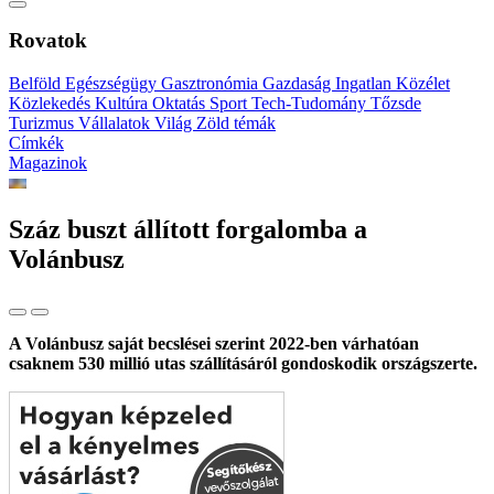
Rovatok
Belföld
Egészségügy
Gasztronómia
Gazdaság
Ingatlan
Közélet
Közlekedés
Kultúra
Oktatás
Sport
Tech-Tudomány
Tőzsde
Turizmus
Vállalatok
Világ
Zöld témák
Címkék
Magazinok
Száz buszt állított forgalomba a
Volánbusz
A Volánbusz saját becslései szerint 2022-ben várhatóan
csaknem 530 millió utas szállításáról gondoskodik országszerte.