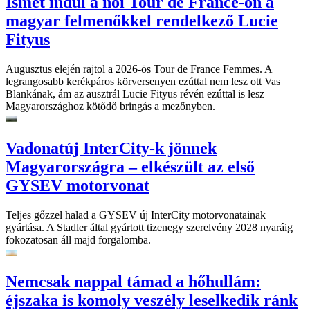
Ismét indul a női Tour de France-on a
magyar felmenőkkel rendelkező Lucie
Fityus
Augusztus elején rajtol a 2026-ös Tour de France Femmes. A
legrangosabb kerékpáros körversenyen ezúttal nem lesz ott Vas
Blankának, ám az ausztrál Lucie Fityus révén ezúttal is lesz
Magyarországhoz kötődő bringás a mezőnyben.
Vadonatúj InterCity-k jönnek
Magyarországra – elkészült az első
GYSEV motorvonat
Teljes gőzzel halad a GYSEV új InterCity motorvonatainak
gyártása. A Stadler által gyártott tizenegy szerelvény 2028 nyaráig
fokozatosan áll majd forgalomba.
Nemcsak nappal támad a hőhullám:
éjszaka is komoly veszély leselkedik ránk