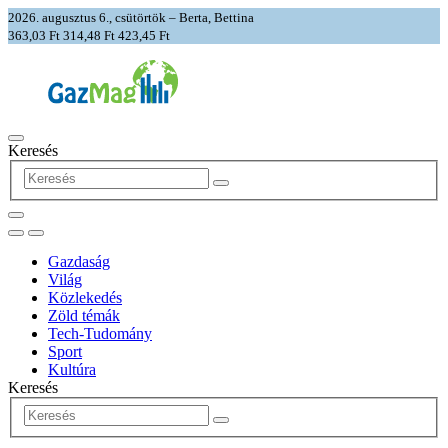
2026. augusztus 6., csütörtök – Berta, Bettina
363,03 Ft
314,48 Ft
423,45 Ft
Keresés
Gazdaság
Világ
Közlekedés
Zöld témák
Tech-Tudomány
Sport
Kultúra
Keresés