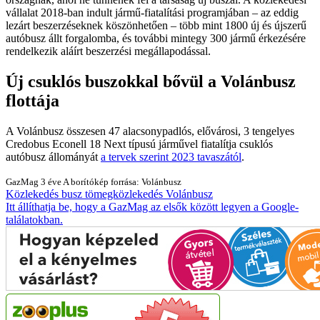
vállalat 2018-ban indult jármű-fiatalítási programjában – az eddig
lezárt beszerzéseknek köszönhetően – több mint 1800 új és újszerű
autóbusz állt forgalomba, és további mintegy 300 jármű érkezésére
rendelkezik aláírt beszerzési megállapodással.
Új csuklós buszokkal bővül a Volánbusz
flottája
A Volánbusz összesen 47 alacsonypadlós, elővárosi, 3 tengelyes
Credobus Econell 18 Next típusú járművel fiatalítja csuklós
autóbusz állományát
a tervek szerint 2023 tavaszától
.
GazMag
3 éve
A borítókép forrása: Volánbusz
Közlekedés
busz
tömegközlekedés
Volánbusz
Itt állíthatja be, hogy a GazMag az elsők között legyen a Google-
találatokban.