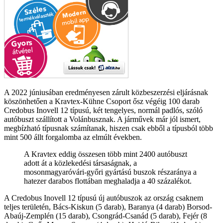
A 2022 júniusában eredményesen zárult közbeszerzési eljárásnak
köszönhetően a Kravtex-Kühne Csoport ősz végéig 100 darab
Credobus Inovell 12 típusú, két tengelyes, normál padlós, szóló
autóbuszt szállított a Volánbusznak. A járművek már jól ismert,
megbízható típusnak számítanak, hiszen csak ebből a típusból több
mint 500 állt forgalomba az elmúlt években.
A Kravtex eddig összesen több mint 2400 autóbuszt
adott át a közlekedési társaságnak, a
mosonmagyaróvári-győri gyártású buszok részaránya a
hatezer darabos flottában meghaladja a 40 százalékot.
A Credobus Inovell 12 típusú új autóbuszok az ország csaknem
teljes területén, Bács-Kiskun (5 darab), Baranya (4 darab) Borsod-
Abaúj-Zemplén (15 darab), Csongrád-Csanád (5 darab), Fejér (8