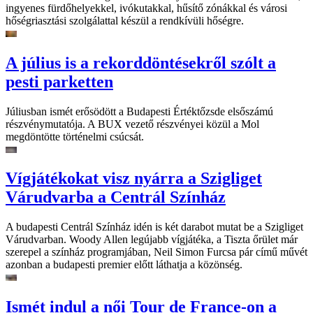
ingyenes fürdőhelyekkel, ivókutakkal, hűsítő zónákkal és városi
hőségriasztási szolgálattal készül a rendkívüli hőségre.
A július is a rekorddöntésekről szólt a
pesti parketten
Júliusban ismét erősödött a Budapesti Értéktőzsde elsőszámú
részvénymutatója. A BUX vezető részvényei közül a Mol
megdöntötte történelmi csúcsát.
Vígjátékokat visz nyárra a Szigliget
Várudvarba a Centrál Színház
A budapesti Centrál Színház idén is két darabot mutat be a Szigliget
Várudvarban. Woody Allen legújabb vígjátéka, a Tiszta őrület már
szerepel a színház programjában, Neil Simon Furcsa pár című művét
azonban a budapesti premier előtt láthatja a közönség.
Ismét indul a női Tour de France-on a