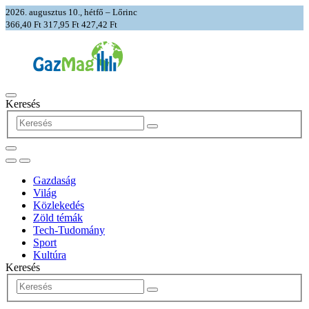
2026. augusztus 10., hétfő – Lőrinc
366,40 Ft
317,95 Ft
427,42 Ft
Keresés
Gazdaság
Világ
Közlekedés
Zöld témák
Tech-Tudomány
Sport
Kultúra
Keresés