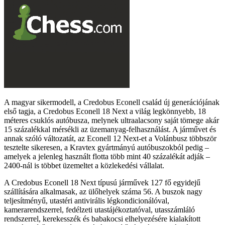
A magyar sikermodell, a Credobus Econell család új generációjának
első tagja, a Credobus Econell 18 Next a világ legkönnyebb, 18
méteres csuklós autóbusza, melynek ultraalacsony saját tömege akár
15 százalékkal mérsékli az üzemanyag-felhasználást. A járművet és
annak szóló változatát, az Econell 12 Next-et a Volánbusz többször
tesztelte sikeresen, a Kravtex gyártmányú autóbuszokból pedig –
amelyek a jelenleg használt flotta több mint 40 százalékát adják –
2400-nál is többet üzemeltet a közlekedési vállalat.
A Credobus Econell 18 Next típusú járművek 127 fő egyidejű
szállítására alkalmasak, az ülőhelyek száma 56. A buszok nagy
teljesítményű, utastéri antivirális légkondicionálóval,
kamerarendszerrel, fedélzeti utastájékoztatóval, utasszámláló
rendszerrel, kerekesszék és babakocsi elhelyezésére kialakított