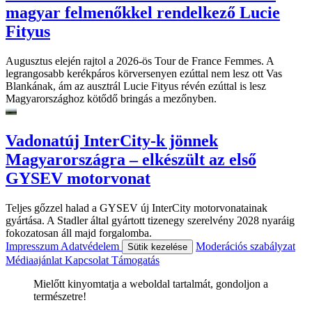
magyar felmenőkkel rendelkező Lucie
Fityus
Augusztus elején rajtol a 2026-ös Tour de France Femmes. A
legrangosabb kerékpáros körversenyen ezúttal nem lesz ott Vas
Blankának, ám az ausztrál Lucie Fityus révén ezúttal is lesz
Magyarországhoz kötődő bringás a mezőnyben.
Vadonatúj InterCity-k jönnek
Magyarországra – elkészült az első
GYSEV motorvonat
Teljes gőzzel halad a GYSEV új InterCity motorvonatainak
gyártása. A Stadler által gyártott tizenegy szerelvény 2028 nyaráig
fokozatosan áll majd forgalomba.
Impresszum
Adatvédelem
Moderációs szabályzat
Sütik kezelése
Médiaajánlat
Kapcsolat
Támogatás
Mielőtt kinyomtatja a weboldal tartalmát, gondoljon a
természetre!