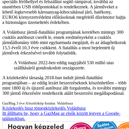
speciális férőhellyel és felszállást segítő rámpával, továbbá az
utastérben USB töltőpontokkal is rendelkeznek. A járműveket a
lehető legkevesebb károsanyag-kibocsátással járó, hatékony,
EURO6 környezetvédelmi előírásoknak megfelelő dízelmotor hajtja
a biztonságos üzemeltetés érdekében.
A Volánbusz jármű-fiatalítási programjának keretében mintegy 300
csuklós autóbuszt cserélt le, ennek eredményeként a csuklós
járműállomány több mint egyharmada megújult, és az átlagéletkoruk
15,5 évről 10,3 évre csökkent. A fiatalítás a most bejelentett új
járművek érkezésével tovább folytatódik.
A Volánbusz 2022-ben eddig nagyjából 530 millió utas
szállításáról gondoskodott országszerte.
A közlekedési társaság 2018-ban indult jármű-fiatalítási
programjában – az eddig lezárt beszerzéseknek köszönhetően – több
mint 1800 új és újszerű autóbusz állt forgalomba, és további mintegy
300 jármű érkezésére rendelkezik aláírt beszerzési megállapodással.
GazMag
3 éve
A borítókép forrása: Volánbusz
Közlekedés
busz
tömegközlekedés
Volánbusz
Itt állíthatja be, hogy a GazMag az elsők között legyen a Google-
találatokban.