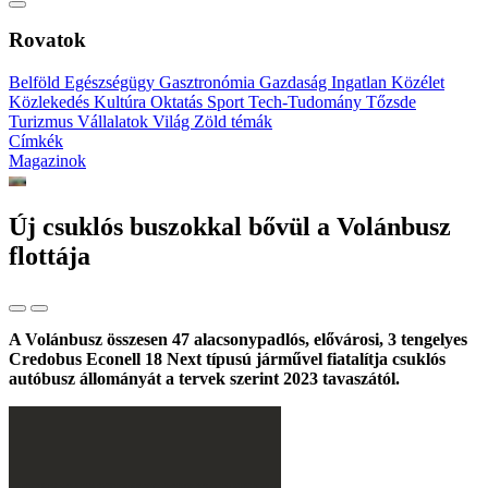
Rovatok
Belföld
Egészségügy
Gasztronómia
Gazdaság
Ingatlan
Közélet
Közlekedés
Kultúra
Oktatás
Sport
Tech-Tudomány
Tőzsde
Turizmus
Vállalatok
Világ
Zöld témák
Címkék
Magazinok
Új csuklós buszokkal bővül a Volánbusz
flottája
A Volánbusz összesen 47 alacsonypadlós, elővárosi, 3 tengelyes
Credobus Econell 18 Next típusú járművel fiatalítja csuklós
autóbusz állományát a tervek szerint 2023 tavaszától.