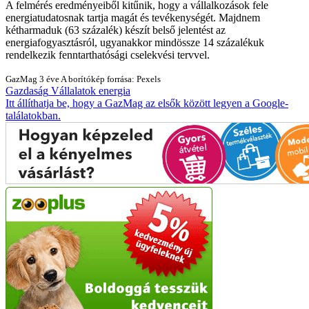
A felmérés eredményeiből kitűnik, hogy a vállalkozások fele
energiatudatosnak tartja magát és tevékenységét. Majdnem
kétharmaduk (63 százalék) készít belső jelentést az
energiafogyasztásról, ugyanakkor mindössze 14 százalékuk
rendelkezik fenntarthatósági cselekvési tervvel.
GazMag
3 éve
A borítókép forrása: Pexels
Gazdaság
Vállalatok
energia
Itt állíthatja be, hogy a GazMag az elsők között legyen a Google-
találatokban.