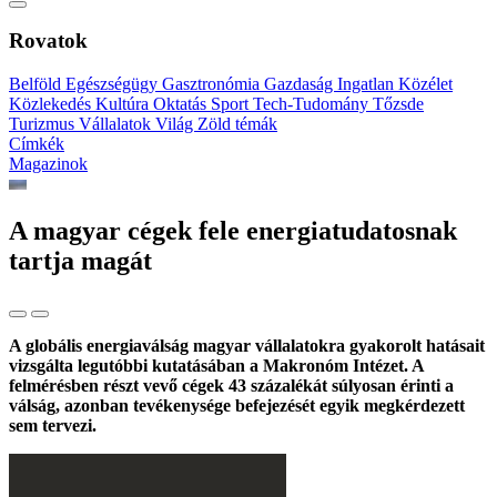
Rovatok
Belföld
Egészségügy
Gasztronómia
Gazdaság
Ingatlan
Közélet
Közlekedés
Kultúra
Oktatás
Sport
Tech-Tudomány
Tőzsde
Turizmus
Vállalatok
Világ
Zöld témák
Címkék
Magazinok
A magyar cégek fele energiatudatosnak
tartja magát
A globális energiaválság magyar vállalatokra gyakorolt hatásait
vizsgálta legutóbbi kutatásában a Makronóm Intézet. A
felmérésben részt vevő cégek 43 százalékát súlyosan érinti a
válság, azonban tevékenysége befejezését egyik megkérdezett
sem tervezi.