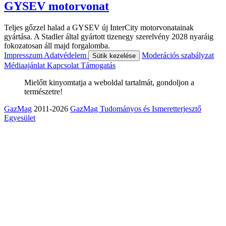
GYSEV motorvonat
Teljes gőzzel halad a GYSEV új InterCity motorvonatainak
gyártása. A Stadler által gyártott tizenegy szerelvény 2028 nyaráig
fokozatosan áll majd forgalomba.
Impresszum
Adatvédelem
Moderációs szabályzat
Sütik kezelése
Médiaajánlat
Kapcsolat
Támogatás
Mielőtt kinyomtatja a weboldal tartalmát, gondoljon a
természetre!
GazMag
2011-2026
GazMag Tudományos és Ismeretterjesztő
Egyesület