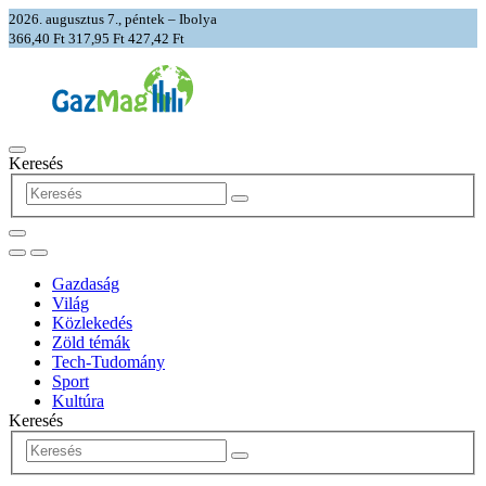
2026. augusztus 7., péntek – Ibolya
366,40 Ft
317,95 Ft
427,42 Ft
Keresés
Gazdaság
Világ
Közlekedés
Zöld témák
Tech-Tudomány
Sport
Kultúra
Keresés