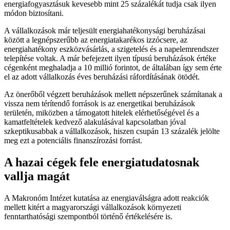
energiafogyasztásuk kevesebb mint 25 százalékát tudja csak ilyen
módon biztosítani.
A vállalkozások már teljesült energiahatékonysági beruházásai
között a legnépszerűbb az energiatakarékos izzócsere, az
energiahatékony eszközvásárlás, a szigetelés és a napelemrendszer
telepítése voltak. A már befejezett ilyen típusú beruházások értéke
cégenként meghaladja a 10 millió forintot, de általában így sem érte
el az adott vállalkozás éves beruházási ráfordításának ötödét.
Az önerőből végzett beruházások mellett népszerűnek számítanak a
vissza nem térítendő források is az energetikai beruházások
területén, miközben a támogatott hitelek elérhetőségével és a
kamatfeltételek kedvező alakulásával kapcsolatban jóval
szkeptikusabbak a vállalkozások, hiszen csupán 13 százalék jelölte
meg ezt a potenciális finanszírozási forrást.
A hazai cégek fele energiatudatosnak
vallja magát
A Makronóm Intézet kutatása az energiaválságra adott reakciók
mellett kitért a magyarországi vállalkozások környezeti
fenntarthatósági szempontból történő értékelésére is.