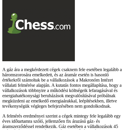
A gáz ára a megkérdezett cégek csaknem fele esetében legalább a
háromszorosára emelkedett, és az áramár esetén is hasonló
értékekről számoltak be a vállalkozások a Makronóm Intézet
vállalati felmérése alapján. A kutatás fontos megállapítása, hogy a
vállalkozások többnyire a működési költségeik lefaragásával és
energiahatékonysági beruházások megvalósításával próbálnak
megküzdeni az emelkedő energiaárakkal, leépítésekben, illetve
tevékenységük végleges befejezésében nem gondolkodnak.
A felmérés eredményei szerint a cégek mintegy fele legalább egy
éves időtartamra szóló, jellemzően fix árazású gáz- és
áramszerződéssel rendelkezik. Gáz esetében a vállalkozások 45