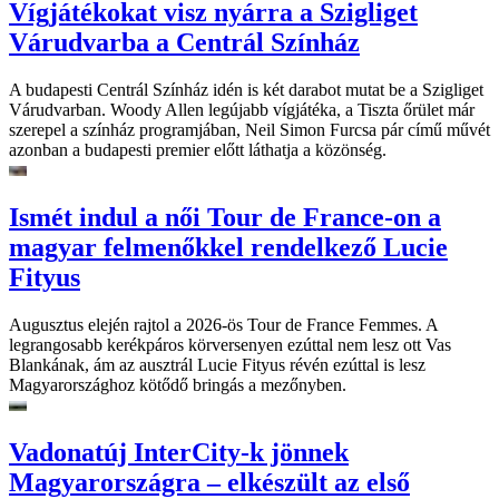
Vígjátékokat visz nyárra a Szigliget
Várudvarba a Centrál Színház
A budapesti Centrál Színház idén is két darabot mutat be a Szigliget
Várudvarban. Woody Allen legújabb vígjátéka, a Tiszta őrület már
szerepel a színház programjában, Neil Simon Furcsa pár című művét
azonban a budapesti premier előtt láthatja a közönség.
Ismét indul a női Tour de France-on a
magyar felmenőkkel rendelkező Lucie
Fityus
Augusztus elején rajtol a 2026-ös Tour de France Femmes. A
legrangosabb kerékpáros körversenyen ezúttal nem lesz ott Vas
Blankának, ám az ausztrál Lucie Fityus révén ezúttal is lesz
Magyarországhoz kötődő bringás a mezőnyben.
Vadonatúj InterCity-k jönnek
Magyarországra – elkészült az első