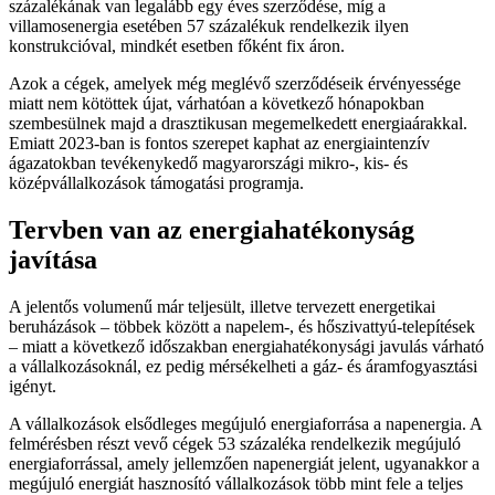
százalékának van legalább egy éves szerződése, míg a
villamosenergia esetében 57 százalékuk rendelkezik ilyen
konstrukcióval, mindkét esetben főként fix áron.
Azok a cégek, amelyek még meglévő szerződéseik érvényessége
miatt nem kötöttek újat, várhatóan a következő hónapokban
szembesülnek majd a drasztikusan megemelkedett energiaárakkal.
Emiatt 2023-ban is fontos szerepet kaphat az energiaintenzív
ágazatokban tevékenykedő magyarországi mikro-, kis- és
középvállalkozások támogatási programja.
Tervben van az energiahatékonyság
javítása
A jelentős volumenű már teljesült, illetve tervezett energetikai
beruházások – többek között a napelem-, és hőszivattyú-telepítések
– miatt a következő időszakban energiahatékonysági javulás várható
a vállalkozásoknál, ez pedig mérsékelheti a gáz- és áramfogyasztási
igényt.
A vállalkozások elsődleges megújuló energiaforrása a napenergia. A
felmérésben részt vevő cégek 53 százaléka rendelkezik megújuló
energiaforrással, amely jellemzően napenergiát jelent, ugyanakkor a
megújuló energiát hasznosító vállalkozások több mint fele a teljes