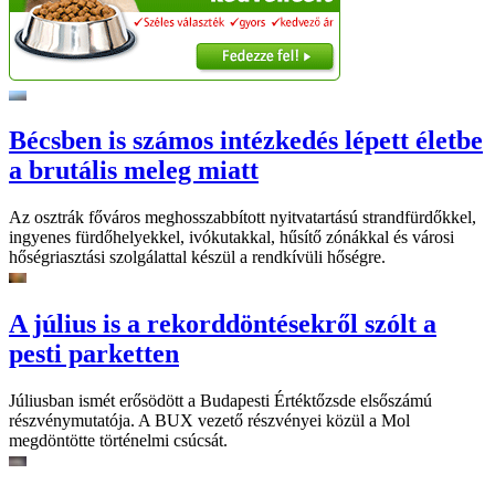
Bécsben is számos intézkedés lépett életbe
a brutális meleg miatt
Az osztrák főváros meghosszabbított nyitvatartású strandfürdőkkel,
ingyenes fürdőhelyekkel, ivókutakkal, hűsítő zónákkal és városi
hőségriasztási szolgálattal készül a rendkívüli hőségre.
A július is a rekorddöntésekről szólt a
pesti parketten
Júliusban ismét erősödött a Budapesti Értéktőzsde elsőszámú
részvénymutatója. A BUX vezető részvényei közül a Mol
megdöntötte történelmi csúcsát.