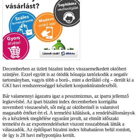
Decemberben az üzleti bizalmi index visszaemelkedett októberi
szintjére. Ezzel együtt is az ötödik hónapja tartózkodik a negatív
tartományban, vagyis több a ború-, mint a derűlátó cég – derült ki a
GKI havi rendszerességgel készített konjunktúraindexéből.
Bár valamennyi ágazatra igaz a pesszimizmus, az iparra jellemző
legkevésbé. Az ipari bizalmi index decemberben korrigálta
novemberi visszaesését, sőt még az októberinél is valamivel
magasabb értéket ért el. A termelési kilátások, a rendelésállományok
és a készletek megítélése egyaránt javult, az elmúlt időszaki
termelést és az exportrendeléseket viszont rosszabbnak látták a
válaszadók. Az építőipari bizalmi index hibahatáron belül romlott,
de így is 28 havi mélypontjára került.