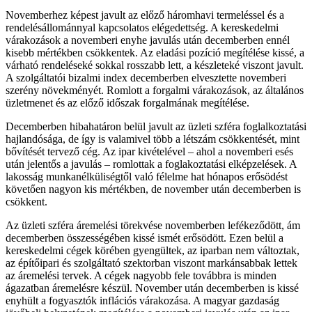
Novemberhez képest javult az előző háromhavi termeléssel és a
rendelésállománnyal kapcsolatos elégedettség. A kereskedelmi
várakozások a novemberi enyhe javulás után decemberben ennél
kisebb mértékben csökkentek. Az eladási pozíció megítélése kissé, a
várható rendeléseké sokkal rosszabb lett, a készleteké viszont javult.
A szolgáltatói bizalmi index decemberben elvesztette novemberi
szerény növekményét. Romlott a forgalmi várakozások, az általános
üzletmenet és az előző időszak forgalmának megítélése.
Decemberben hibahatáron belül javult az üzleti szféra foglalkoztatási
hajlandósága, de így is valamivel több a létszám csökkentését, mint
bővítését tervező cég. Az ipar kivételével – ahol a novemberi esés
után jelentős a javulás – romlottak a foglakoztatási elképzelések. A
lakosság munkanélküliségtől való félelme hat hónapos erősödést
követően nagyon kis mértékben, de november után decemberben is
csökkent.
Az üzleti szféra áremelési törekvése novemberben lefékeződött, ám
decemberben összességében kissé ismét erősödött. Ezen belül a
kereskedelmi cégek körében gyengültek, az iparban nem változtak,
az építőipari és szolgáltató szektorban viszont markánsabbak lettek
az áremelési tervek. A cégek nagyobb fele továbbra is minden
ágazatban áremelésre készül. November után decemberben is kissé
enyhült a fogyasztók inflációs várakozása. A magyar gazdaság