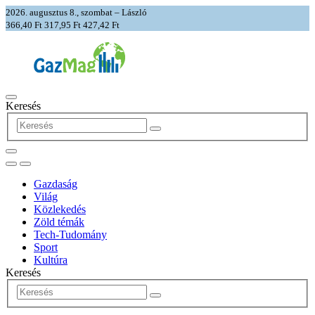
2026. augusztus 8., szombat – László
366,40 Ft
317,95 Ft
427,42 Ft
Keresés
Gazdaság
Világ
Közlekedés
Zöld témák
Tech-Tudomány
Sport
Kultúra
Keresés