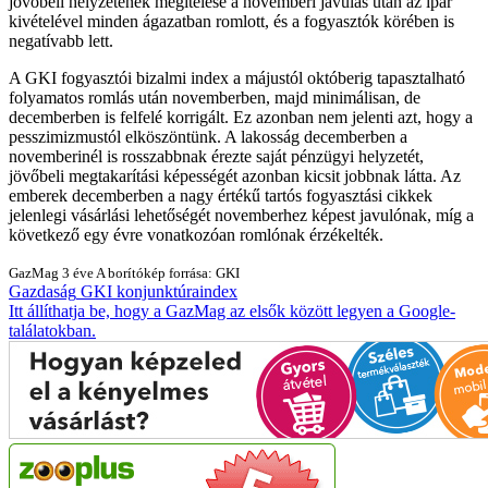
jövőbeli helyzetének megítélése a novemberi javulás után az ipar
kivételével minden ágazatban romlott, és a fogyasztók körében is
negatívabb lett.
A GKI fogyasztói bizalmi index a májustól októberig tapasztalható
folyamatos romlás után novemberben, majd minimálisan, de
decemberben is felfelé korrigált. Ez azonban nem jelenti azt, hogy a
pesszimizmustól elköszöntünk. A lakosság decemberben a
novemberinél is rosszabbnak érezte saját pénzügyi helyzetét,
jövőbeli megtakarítási képességét azonban kicsit jobbnak látta. Az
emberek decemberben a nagy értékű tartós fogyasztási cikkek
jelenlegi vásárlási lehetőségét novemberhez képest javulónak, míg a
következő egy évre vonatkozóan romlónak érzékelték.
GazMag
3 éve
A borítókép forrása: GKI
Gazdaság
GKI
konjunktúraindex
Itt állíthatja be, hogy a GazMag az elsők között legyen a Google-
találatokban.