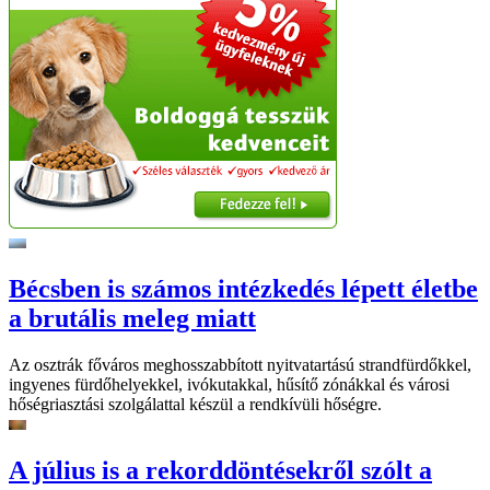
Bécsben is számos intézkedés lépett életbe
a brutális meleg miatt
Az osztrák főváros meghosszabbított nyitvatartású strandfürdőkkel,
ingyenes fürdőhelyekkel, ivókutakkal, hűsítő zónákkal és városi
hőségriasztási szolgálattal készül a rendkívüli hőségre.
A július is a rekorddöntésekről szólt a