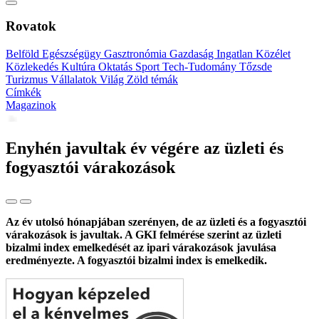
Rovatok
Belföld
Egészségügy
Gasztronómia
Gazdaság
Ingatlan
Közélet
Közlekedés
Kultúra
Oktatás
Sport
Tech-Tudomány
Tőzsde
Turizmus
Vállalatok
Világ
Zöld témák
Címkék
Magazinok
Enyhén javultak év végére az üzleti és
fogyasztói várakozások
Az év utolsó hónapjában szerényen, de az üzleti és a fogyasztói
várakozások is javultak. A GKI felmérése szerint az üzleti
bizalmi index emelkedését az ipari várakozások javulása
eredményezte. A fogyasztói bizalmi index is emelkedik.