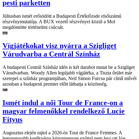
pesti parketten
Júliusban ismét erősödött a Budapesti Értéktőzsde elsőszámú
részvénymutatója. A BUX vezető részvényei közül a Mol
megdöntötte történelmi csúcsát.
Vígjátékokat visz nyárra a Szigliget
Várudvarba a Centrál Színház
A budapesti Centrál Színház idén is két darabot mutat be a Szigliget
Várudvarban. Woody Allen legújabb vígjátéka, a Tiszta őrület már
szerepel a színház programjában, Neil Simon Furcsa pár című művét
azonban a budapesti premier előtt láthatja a közönség.
Ismét indul a női Tour de France-on a
magyar felmenőkkel rendelkező Lucie
Fityus
Augusztus elején rajtol a 2026-ös Tour de France Femmes. A
legrangosabb kerékpáros körversenyen ezúttal nem lesz ott Vas