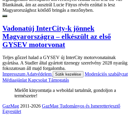
Blankának, ám az ausztrál Lucie Fityus révén ezúttal is lesz
Magyarországhoz kötődő bringás a mezőnyben.
Vadonatúj InterCity-k jönnek
Magyarországra – elkészült az első
GYSEV motorvonat
Teljes gőzzel halad a GYSEV új InterCity motorvonatainak
gyártása. A Stadler által gyártott tizenegy szerelvény 2028 nyaráig
fokozatosan áll majd forgalomba.
Impresszum
Adatvédelem
Moderációs szabályzat
Sütik kezelése
Médiaajánlat
Kapcsolat
Támogatás
Mielőtt kinyomtatja a weboldal tartalmát, gondoljon a
természetre!
GazMag
2011-2026
GazMag Tudományos és Ismeretterjesztő
Egyesület