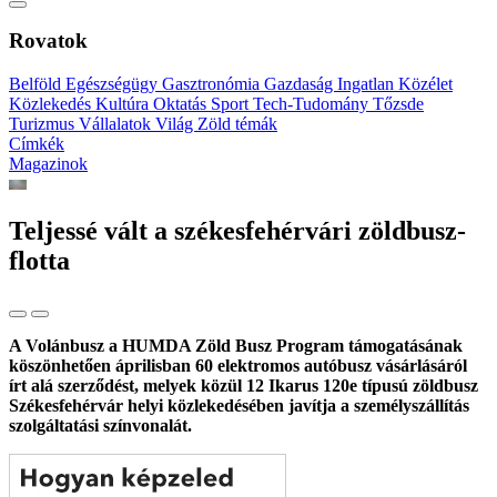
Rovatok
Belföld
Egészségügy
Gasztronómia
Gazdaság
Ingatlan
Közélet
Közlekedés
Kultúra
Oktatás
Sport
Tech-Tudomány
Tőzsde
Turizmus
Vállalatok
Világ
Zöld témák
Címkék
Magazinok
Teljessé vált a székesfehérvári zöldbusz-
flotta
A Volánbusz a HUMDA Zöld Busz Program támogatásának
köszönhetően áprilisban 60 elektromos autóbusz vásárlásáról
írt alá szerződést, melyek közül 12 Ikarus 120e típusú zöldbusz
Székesfehérvár helyi közlekedésében javítja a személyszállítás
szolgáltatási színvonalát.