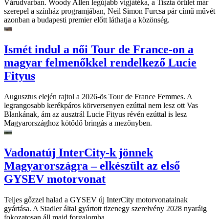
Várudvarban. Woody Allen legújabb vígjátéka, a Tiszta őrület már
szerepel a színház programjában, Neil Simon Furcsa pár című művét
azonban a budapesti premier előtt láthatja a közönség.
Ismét indul a női Tour de France-on a
magyar felmenőkkel rendelkező Lucie
Fityus
Augusztus elején rajtol a 2026-ös Tour de France Femmes. A
legrangosabb kerékpáros körversenyen ezúttal nem lesz ott Vas
Blankának, ám az ausztrál Lucie Fityus révén ezúttal is lesz
Magyarországhoz kötődő bringás a mezőnyben.
Vadonatúj InterCity-k jönnek
Magyarországra – elkészült az első
GYSEV motorvonat
Teljes gőzzel halad a GYSEV új InterCity motorvonatainak
gyártása. A Stadler által gyártott tizenegy szerelvény 2028 nyaráig
fokozatosan áll majd forgalomba.