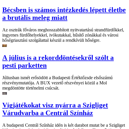
Bécsben is számos intézkedés lépett életbe
a brutális meleg miatt
Az osztrák főváros meghosszabbított nyitvatartású strandfürdőkkel,
ingyenes fürdőhelyekkel, ivókutakkal, hűsítő zónákkal és városi
hőségriasztási szolgálattal készül a rendkívüli hőségre.
A július is a rekorddöntésekről szólt a
pesti parketten
Júliusban ismét erősödött a Budapesti Értéktőzsde elsőszámú
részvénymutatója. A BUX vezető részvényei közül a Mol
megdöntötte történelmi csúcsát.
Vígjátékokat visz nyárra a Szigliget
Várudvarba a Centrál Színház
A budapesti Centrál Színház idén is két darabot mutat be a Szigliget