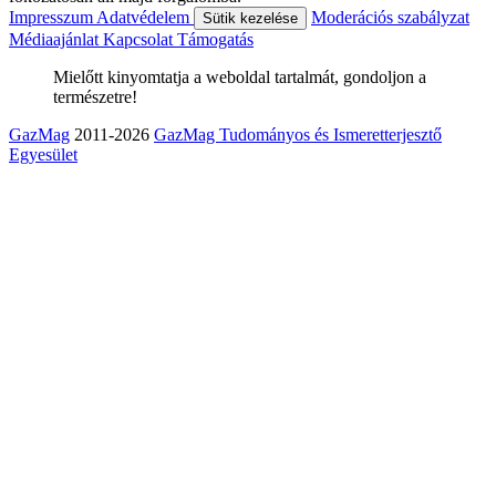
Impresszum
Adatvédelem
Moderációs szabályzat
Sütik kezelése
Médiaajánlat
Kapcsolat
Támogatás
Mielőtt kinyomtatja a weboldal tartalmát, gondoljon a
természetre!
GazMag
2011-2026
GazMag Tudományos és Ismeretterjesztő
Egyesület