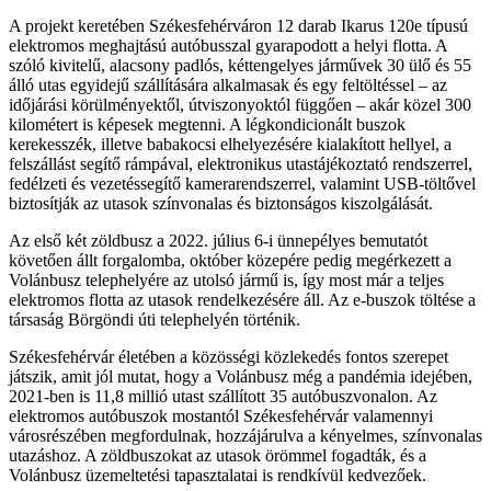
A projekt keretében Székesfehérváron 12 darab Ikarus 120e típusú
elektromos meghajtású autóbusszal gyarapodott a helyi flotta. A
szóló kivitelű, alacsony padlós, kéttengelyes járművek 30 ülő és 55
álló utas egyidejű szállítására alkalmasak és egy feltöltéssel – az
időjárási körülményektől, útviszonyoktól függően – akár közel 300
kilométert is képesek megtenni. A légkondicionált buszok
kerekesszék, illetve babakocsi elhelyezésére kialakított hellyel, a
felszállást segítő rámpával, elektronikus utastájékoztató rendszerrel,
fedélzeti és vezetéssegítő kamerarendszerrel, valamint USB-töltővel
biztosítják az utasok színvonalas és biztonságos kiszolgálását.
Az első két zöldbusz a 2022. július 6-i ünnepélyes bemutatót
követően állt forgalomba, október közepére pedig megérkezett a
Volánbusz telephelyére az utolsó jármű is, így most már a teljes
elektromos flotta az utasok rendelkezésére áll. Az e-buszok töltése a
társaság Börgöndi úti telephelyén történik.
Székesfehérvár életében a közösségi közlekedés fontos szerepet
játszik, amit jól mutat, hogy a Volánbusz még a pandémia idejében,
2021-ben is 11,8 millió utast szállított 35 autóbuszvonalon. Az
elektromos autóbuszok mostantól Székesfehérvár valamennyi
városrészében megfordulnak, hozzájárulva a kényelmes, színvonalas
utazáshoz. A zöldbuszokat az utasok örömmel fogadták, és a
Volánbusz üzemeltetési tapasztalatai is rendkívül kedvezőek.