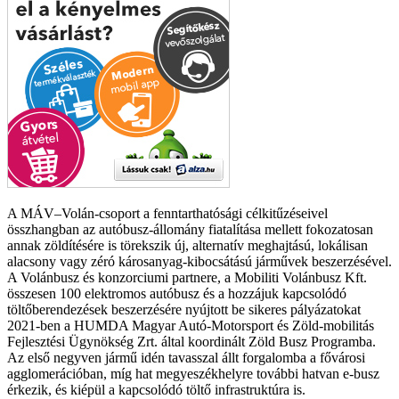
A MÁV–Volán-csoport a fenntarthatósági célkitűzéseivel
összhangban az autóbusz-állomány fiatalítása mellett fokozatosan
annak zöldítésére is törekszik új, alternatív meghajtású, lokálisan
alacsony vagy zéró károsanyag-kibocsátású járművek beszerzésével.
A Volánbusz és konzorciumi partnere, a Mobiliti Volánbusz Kft.
összesen 100 elektromos autóbusz és a hozzájuk kapcsolódó
töltőberendezések beszerzésére nyújtott be sikeres pályázatokat
2021-ben a HUMDA Magyar Autó-Motorsport és Zöld-mobilitás
Fejlesztési Ügynökség Zrt. által koordinált Zöld Busz Programba.
Az első negyven jármű idén tavasszal állt forgalomba a fővárosi
agglomerációban, míg hat megyeszékhelyre további hatvan e-busz
érkezik, és kiépül a kapcsolódó töltő infrastruktúra is.