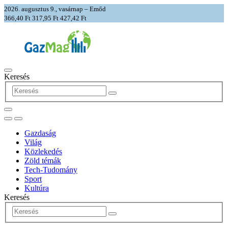
2026. augusztus 9., vasárnap – Emőd
366,40 Ft
317,95 Ft
427,42 Ft
Keresés
Gazdaság
Világ
Közlekedés
Zöld témák
Tech-Tudomány
Sport
Kultúra
Keresés