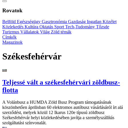
Rovatok
Belföld
Egészségügy
Gasztronómia
Gazdaság
Ingatlan
Közélet
Közlekedés
Kultúra
Oktatás
Sport
Tech-Tudomány
Tőzsde
Turizmus
Vállalatok
Világ
Zöld témák
Címkék
Magazinok
Székesfehérvár
Teljessé vált a székesfehérvári zöldbusz-
flotta
A Volánbusz a HUMDA Zöld Busz Program támogatásának
köszönhetően áprilisban 60 elektromos autóbusz vásárlásáról írt alá
szerződést, melyek közül 12 Ikarus 120e típusú zöldbusz
Székesfehérvár helyi közlekedésében javítja a személyszállítás
szolgáltatási színvonalát.