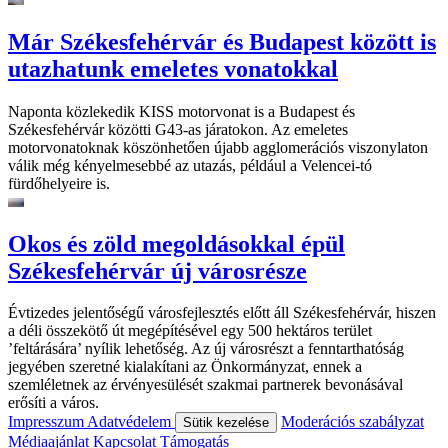
Már Székesfehérvár és Budapest között is
utazhatunk emeletes vonatokkal
Naponta közlekedik KISS motorvonat is a Budapest és
Székesfehérvár közötti G43-as járatokon. Az emeletes
motorvonatoknak köszönhetően újabb agglomerációs viszonylaton
válik még kényelmesebbé az utazás, például a Velencei-tó
fürdőhelyeire is.
Okos és zöld megoldásokkal épül
Székesfehérvár új városrésze
Évtizedes jelentőségű városfejlesztés előtt áll Székesfehérvár, hiszen
a déli összekötő út megépítésével egy 500 hektáros terület
’feltárására’ nyílik lehetőség. Az új városrészt a fenntarthatóság
jegyében szeretné kialakítani az Önkormányzat, ennek a
szemléletnek az érvényesülését szakmai partnerek bevonásával
erősíti a város.
Impresszum
Adatvédelem
Moderációs szabályzat
Sütik kezelése
Médiaajánlat
Kapcsolat
Támogatás