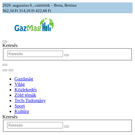
2026. augusztus 6., csütörtök – Berta, Bettina
362,34 Ft
314,10 Ft
422,68 Ft
Keresés
Gazdaság
Világ
Közlekedés
Zöld témák
Tech-Tudomány
Sport
Kultúra
Keresés