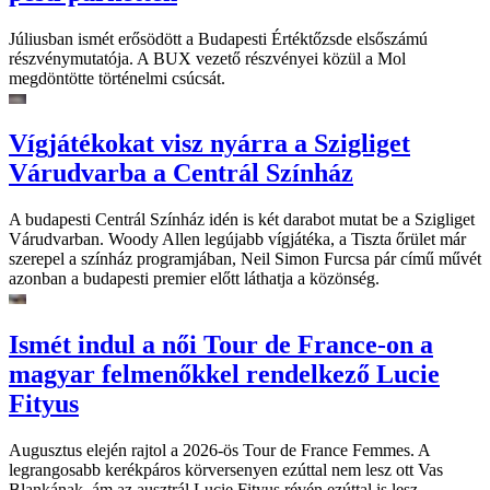
Júliusban ismét erősödött a Budapesti Értéktőzsde elsőszámú
részvénymutatója. A BUX vezető részvényei közül a Mol
megdöntötte történelmi csúcsát.
Vígjátékokat visz nyárra a Szigliget
Várudvarba a Centrál Színház
A budapesti Centrál Színház idén is két darabot mutat be a Szigliget
Várudvarban. Woody Allen legújabb vígjátéka, a Tiszta őrület már
szerepel a színház programjában, Neil Simon Furcsa pár című művét
azonban a budapesti premier előtt láthatja a közönség.
Ismét indul a női Tour de France-on a
magyar felmenőkkel rendelkező Lucie
Fityus
Augusztus elején rajtol a 2026-ös Tour de France Femmes. A
legrangosabb kerékpáros körversenyen ezúttal nem lesz ott Vas
Blankának, ám az ausztrál Lucie Fityus révén ezúttal is lesz