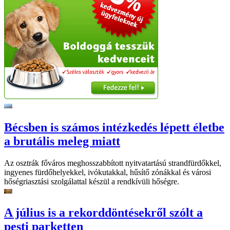
Bécsben is számos intézkedés lépett életbe
a brutális meleg miatt
Az osztrák főváros meghosszabbított nyitvatartású strandfürdőkkel,
ingyenes fürdőhelyekkel, ivókutakkal, hűsítő zónákkal és városi
hőségriasztási szolgálattal készül a rendkívüli hőségre.
A július is a rekorddöntésekről szólt a
pesti parketten