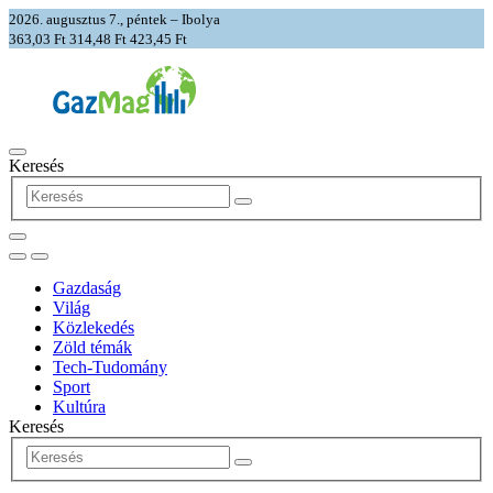
2026. augusztus 7., péntek – Ibolya
363,03 Ft
314,48 Ft
423,45 Ft
Keresés
Gazdaság
Világ
Közlekedés
Zöld témák
Tech-Tudomány
Sport
Kultúra
Keresés