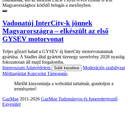
Magyarországhoz kötődő bringás a mezőnyben.
Vadonatúj InterCity-k jönnek
Magyarországra – elkészült az első
GYSEV motorvonat
Teljes gőzzel halad a GYSEV új InterCity motorvonatainak
gyártása. A Stadler által gyártott tizenegy szerelvény 2028 nyaráig
fokozatosan áll majd forgalomba.
Impresszum
Adatvédelem
Moderációs szabályzat
Sütik kezelése
Médiaajánlat
Kapcsolat
Támogatás
Mielőtt kinyomtatja a weboldal tartalmát, gondoljon a
természetre!
GazMag
2011-2026
GazMag Tudományos és Ismeretterjesztő
Egyesület