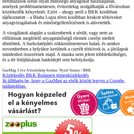
beruházások során olyan minőségű anyagokat használjanak,
amelyek problémamentesen, évtizedekig szolgálhatják a fővárosban
közlekedők kényelmét. Ezért – ahogy arról a BKK korábban
tájékoztatott – a Blaha Lujza téren korábban lerakott térköveket
anyagvizsgálatnak és minőségellenőrzésnek is alávetették.
A vizsgálatok alapján a szakemberek a sérült, vagy nem az
előírásnak megfelelő anyagminőségű elemek cseréje mellett
döntöttek. A burkolatépítés zökkenőmentesen halad, és amikor
novemberben a helyükre kerülnek a cserélt térkövek is, a járólapok
mindenhol összeérnek majd. A munka nem jelent többletköltséget,
és a tér felújításának határidejét sem befolyásolja.
GazMag
3 éve
A borítókép forrása: Nyirő Simon / BKK
Közlekedés
BKK
Budapest
tömegközlekedés
Itt állíthatja be, hogy a GazMag az elsők között legyen a Google-
találatokban.