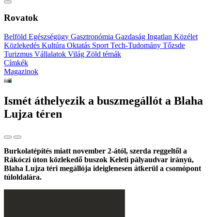
Rovatok
Belföld
Egészségügy
Gasztronómia
Gazdaság
Ingatlan
Közélet
Közlekedés
Kultúra
Oktatás
Sport
Tech-Tudomány
Tőzsde
Turizmus
Vállalatok
Világ
Zöld témák
Címkék
Magazinok
Ismét áthelyezik a buszmegállót a Blaha
Lujza téren
Burkolatépítés miatt november 2-ától, szerda reggeltől a
Rákóczi úton közlekedő buszok Keleti pályaudvar irányú,
Blaha Lujza téri megállója ideiglenesen átkerül a csomópont
túloldalára.