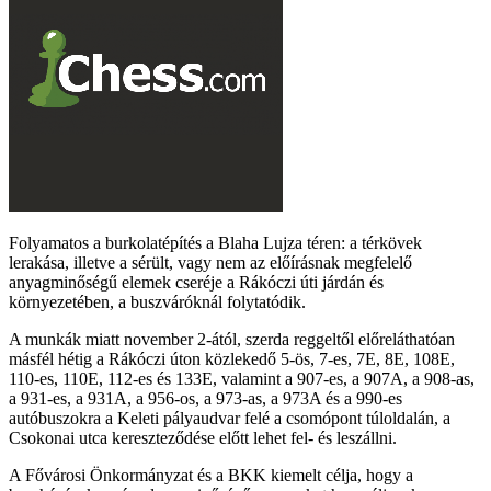
Folyamatos a burkolatépítés a Blaha Lujza téren: a térkövek
lerakása, illetve a sérült, vagy nem az előírásnak megfelelő
anyagminőségű elemek cseréje a Rákóczi úti járdán és
környezetében, a buszváróknál folytatódik.
A munkák miatt november 2-ától, szerda reggeltől előreláthatóan
másfél hétig a Rákóczi úton közlekedő 5-ös, 7-es, 7E, 8E, 108E,
110-es, 110E, 112-es és 133E, valamint a 907-es, a 907A, a 908-as,
a 931-es, a 931A, a 956-os, a 973-as, a 973A és a 990-es
autóbuszokra a Keleti pályaudvar felé a csomópont túloldalán, a
Csokonai utca kereszteződése előtt lehet fel- és leszállni.
A Fővárosi Önkormányzat és a BKK kiemelt célja, hogy a