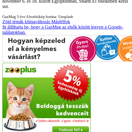
november 6. és 18. között Egyiptomban, Sharm El Sheikhben kerül
sor.
GazMag
3 éve
A borítókép forrása: Unsplash
Zöld témák
klímaváltozás
Másfélfok
Itt állíthatja be, hogy a GazMag az elsők között legyen a Google-
találatokban.