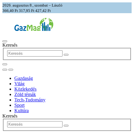
2026. augusztus 8., szombat – László
366,40 Ft
317,95 Ft
427,42 Ft
Keresés
Gazdaság
Világ
Közlekedés
Zöld témák
Tech-Tudomány
Sport
Kultúra
Keresés