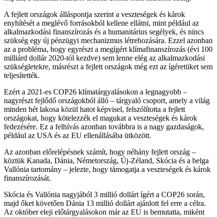
A fejlett országok álláspontja szerint a veszteségek és károk
enyhítését a meglévő forrásokból kellene ellátni, mint például az
alkalmazkodási finanszírozás és a humanitárius segélyek, és nincs
szükség egy új pénzügyi mechanizmus létrehozására. Ezzel azonban
az a probléma, hogy egyrészt a megígért klímafinanszírozás (évi 100
milliárd dollár 2020-tól kezdve) sem lenne elég az alkalmazkodási
szükségletekre, másrészt a fejlett országok még ezt az ígéretüket sem
teljesítették.
Ezért a 2021-es COP26 klímatárgyalásokon a legnagyobb –
nagyrészt fejlődő országokból álló – tárgyaló csoport, amely a világ
minden hét lakosa közül hatot képvisel, felszólította a fejlett
országokat, hogy kötelezzék el magukat a veszteségek és károk
fedezésére. Ez a felhívás azonban továbbra is a nagy gazdaságok,
például az USA és az EU ellenállásába ütközött.
Az azonban előrelépésnek számít, hogy néhány fejlett ország –
köztük Kanada, Dánia, Németország, Új-Zéland, Skócia és a belga
Vallónia tartomány – jelezte, hogy támogatja a veszteségek és károk
finanszírozását.
Skócia és Vallónia nagyjából 3 millió dollárt ígért a COP26 során,
majd őket követően Dánia 13 millió dollárt ajánlott fel erre a célra.
Az október eleji előtárgyalásokon már az EU is bemutatta, miként