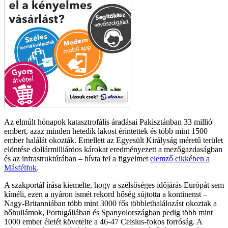
Az elmúlt hónapok katasztrofális áradásai Pakisztánban 33 millió
embert, azaz minden hetedik lakost érintettek és több mint 1500
ember halálát okozták. Emellett az Egyesült Királyság méretű terület
elöntése dollármilliárdos károkat eredményezett a mezőgazdaságban
és az infrastruktúrában – hívta fel a figyelmet
elemző cikkében a
Másfélfok
.
A szakportál írása kiemelte, hogy a szélsőséges időjárás Európát sem
kíméli, ezen a nyáron ismét rekord hőség sújtotta a kontinenst –
Nagy-Britanniában több mint 3000 fős többlethalálozást okoztak a
hőhullámok, Portugáliában és Spanyolországban pedig több mint
1000 ember életét követelte a 46-47 Celsius-fokos forróság. A