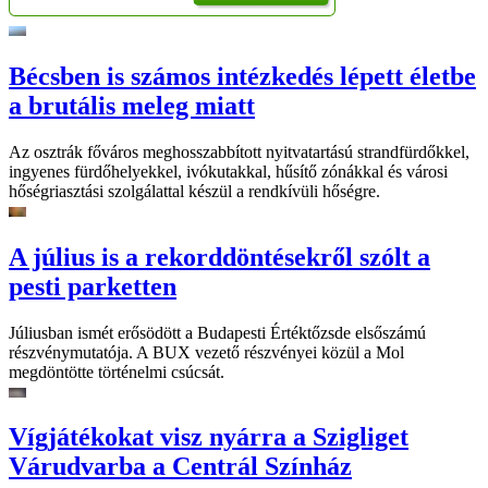
Bécsben is számos intézkedés lépett életbe
a brutális meleg miatt
Az osztrák főváros meghosszabbított nyitvatartású strandfürdőkkel,
ingyenes fürdőhelyekkel, ivókutakkal, hűsítő zónákkal és városi
hőségriasztási szolgálattal készül a rendkívüli hőségre.
A július is a rekorddöntésekről szólt a
pesti parketten
Júliusban ismét erősödött a Budapesti Értéktőzsde elsőszámú
részvénymutatója. A BUX vezető részvényei közül a Mol
megdöntötte történelmi csúcsát.
Vígjátékokat visz nyárra a Szigliget
Várudvarba a Centrál Színház