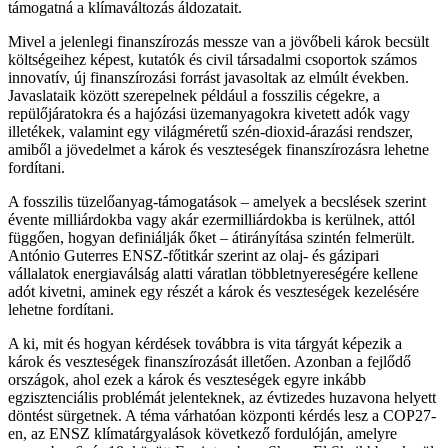
támogatná a klímaváltozás áldozatait.
Mivel a jelenlegi finanszírozás messze van a jövőbeli károk becsült
költségeihez képest, kutatók és civil társadalmi csoportok számos
innovatív, új finanszírozási forrást javasoltak az elmúlt években.
Javaslataik között szerepelnek például a fosszilis cégekre, a
repülőjáratokra és a hajózási üzemanyagokra kivetett adók vagy
illetékek, valamint egy világméretű szén-dioxid-árazási rendszer,
amiből a jövedelmet a károk és veszteségek finanszírozásra lehetne
fordítani.
A fosszilis tüzelőanyag-támogatások – amelyek a becslések szerint
évente milliárdokba vagy akár ezermilliárdokba is kerülnek, attól
függően, hogyan definiálják őket – átirányítása szintén felmerült.
António Guterres ENSZ-főtitkár szerint az olaj- és gázipari
vállalatok energiaválság alatti váratlan többletnyereségére kellene
adót kivetni, aminek egy részét a károk és veszteségek kezelésére
lehetne fordítani.
A ki, mit és hogyan kérdések továbbra is vita tárgyát képezik a
károk és veszteségek finanszírozását illetően. Azonban a fejlődő
országok, ahol ezek a károk és veszteségek egyre inkább
egzisztenciális problémát jelenteknek, az évtizedes huzavona helyett
döntést sürgetnek. A téma várhatóan központi kérdés lesz a COP27-
en, az ENSZ klímatárgyalások következő fordulóján, amelyre