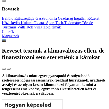
Rovatok
Belföld
Egészségügy
Gasztronómia
Gazdaság
Ingatlan
Közélet
Közlekedés
Kultúra
Oktatás
Sport
Tech-Tudomány
Tőzsde
Turizmus
Vállalatok
Világ
Zöld témák
Címkék
Magazinok
Keveset teszünk a klímaváltozás ellen, de
finanszírozni sem szeretnénk a károkat
A klímaváltozás miatt egyre gyarapodó és súlyosbodó
szélsőséges időjárási események (például hurrikánok, áradások,
aszály) és az olyan lassan kibontakozó folyamatok, mint a
tengerszint emelkedése, egyre több elkerülhetetlen kárt és
veszteséget okoznak a világban.