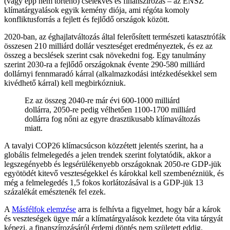
(vagy épp nem történő) cselekvés és finanszírozás – az ENSZ
klímatárgyalások egyik kemény diója, ami régóta komoly
konfliktusforrás a fejlett és fejlődő országok között.
2020-ban, az éghajlatváltozás által felerősített természeti katasztrófák
összesen 210 milliárd dollár veszteséget eredményeztek, és ez az
összeg a becslések szerint csak növekedni fog. Egy tanulmány
szerint 2030-ra a fejlődő országoknak évente 290-580 milliárd
dollárnyi fennmaradó kárral (alkalmazkodási intézkedésekkel sem
kivédhető kárral) kell megbirkózniuk.
Ez az összeg 2040-re már évi 600-1000 milliárd
dollárra, 2050-re pedig vélhetően 1100-1700 milliárd
dollárra fog nőni az egyre drasztikusabb klímaváltozás
miatt.
A tavalyi COP26 klímacsúcson közzétett jelentés szerint, ha a
globális felmelegedés a jelen trendek szerint folytatódik, akkor a
legszegényebb és legsérülékenyebb országoknak 2050-re GDP-jük
egyötödét kitevő veszteségekkel és károkkal kell szembenézniük, és
még a felmelegedés 1,5 fokos korlátozásával is a GDP-jük 13
százalékát emésztenék fel ezek.
A
Másfélfok elemzése
arra is felhívta a figyelmet, hogy bár a károk
és veszteségek ügye már a klímatárgyalások kezdete óta vita tárgyát
képezi, a finanszírozásáról érdemi döntés nem született eddig.