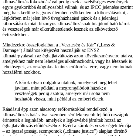
klímaváltozás fokozódásával pedig ezek a szélsőséges események
egyre gyakoribbá és súlyosabbá válnak, és az IPCC jelentése szerint
még ha sikerülne is gyors ütemben csökkenteni a kibocsátásokat, a
légkörben már jelen lévő üvegházhatású gázok és a jelenlegi
kibocsátások miatt bizonyos klímaváltozásnak tulajdonítható károk
és veszteségek már elkerülhetetlenek lesznek az elkövetkező
évtizedekben.
Mindezekre összefoglalóan a „Veszteség és Kár” („Loss &
Damage”) általános kifejezést használják az ENSZ
klímatárgyalásain az éghajlatváltozás azon következményeire utalva,
amelyekhez már nem lehetséges alkalmazkodni, vagy ha léteznek is
lehetőségek, az országoknak nincs erőforrása erre, vagy nem tudnak
hozzáférni azokhoz.
A károk olyan dolgokra utalnak, amelyeket meg lehet
javítani, mint például a megrongálódott házak; a
veszteségek pedig azokra, amelyek már soha nem
hozhatók vissza, mint például az emberi életek.
Ráadásul épp azon alacsony erőforrásokkal rendelkező, a
klímaváltozás hatásaival szemben sérülékenyebb fejlődő országok
érintettek a leginkább, amelyek a legkevésbé járultak hozzá az
éghajlatváltozás előidézéséhez. Ezért a károk és veszteségek témája
– az igazságossági szempontok („climate justice”) alapján történő