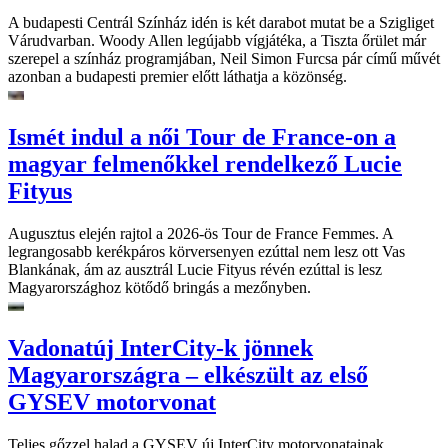
A budapesti Centrál Színház idén is két darabot mutat be a Szigliget
Várudvarban. Woody Allen legújabb vígjátéka, a Tiszta őrület már
szerepel a színház programjában, Neil Simon Furcsa pár című művét
azonban a budapesti premier előtt láthatja a közönség.
Ismét indul a női Tour de France-on a
magyar felmenőkkel rendelkező Lucie
Fityus
Augusztus elején rajtol a 2026-ös Tour de France Femmes. A
legrangosabb kerékpáros körversenyen ezúttal nem lesz ott Vas
Blankának, ám az ausztrál Lucie Fityus révén ezúttal is lesz
Magyarországhoz kötődő bringás a mezőnyben.
Vadonatúj InterCity-k jönnek
Magyarországra – elkészült az első
GYSEV motorvonat
Teljes gőzzel halad a GYSEV új InterCity motorvonatainak