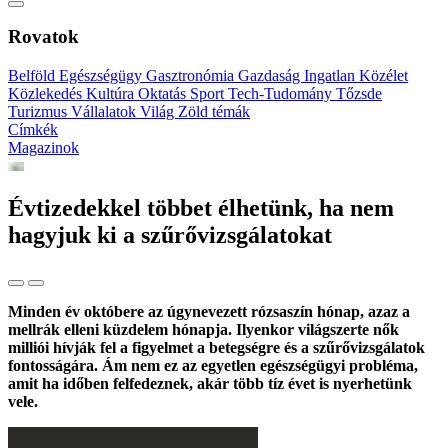
Rovatok
Belföld
Egészségügy
Gasztronómia
Gazdaság
Ingatlan
Közélet
Közlekedés
Kultúra
Oktatás
Sport
Tech-Tudomány
Tőzsde
Turizmus
Vállalatok
Világ
Zöld témák
Címkék
Magazinok
Évtizedekkel többet élhetünk, ha nem
hagyjuk ki a szűrővizsgálatokat
Minden év októbere az úgynevezett rózsaszín hónap, azaz a
mellrák elleni küzdelem hónapja. Ilyenkor világszerte nők
milliói hívják fel a figyelmet a betegségre és a szűrővizsgálatok
fontosságára. Ám nem ez az egyetlen egészségügyi probléma,
amit ha időben felfedeznek, akár több tíz évet is nyerhetünk
vele.