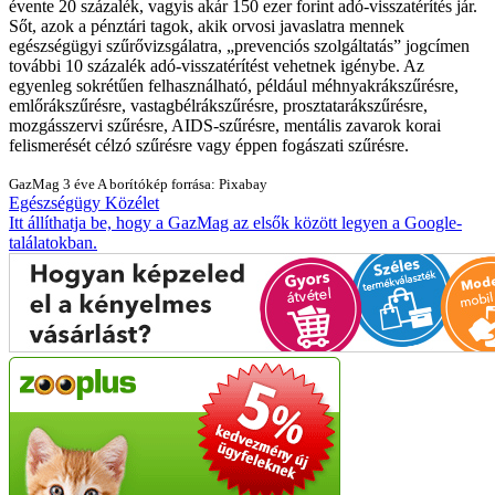
évente 20 százalék, vagyis akár 150 ezer forint adó-visszatérítés jár.
Sőt, azok a pénztári tagok, akik orvosi javaslatra mennek
egészségügyi szűrővizsgálatra, „prevenciós szolgáltatás” jogcímen
további 10 százalék adó-visszatérítést vehetnek igénybe. Az
egyenleg sokrétűen felhasználható, például méhnyakrákszűrésre,
emlőrákszűrésre, vastagbélrákszűrésre, prosztatarákszűrésre,
mozgásszervi szűrésre, AIDS-szűrésre, mentális zavarok korai
felismerését célzó szűrésre vagy éppen fogászati szűrésre.
GazMag
3 éve
A borítókép forrása: Pixabay
Egészségügy
Közélet
Itt állíthatja be, hogy a GazMag az elsők között legyen a Google-
találatokban.