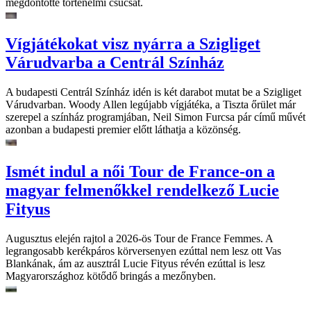
megdöntötte történelmi csúcsát.
Vígjátékokat visz nyárra a Szigliget
Várudvarba a Centrál Színház
A budapesti Centrál Színház idén is két darabot mutat be a Szigliget
Várudvarban. Woody Allen legújabb vígjátéka, a Tiszta őrület már
szerepel a színház programjában, Neil Simon Furcsa pár című művét
azonban a budapesti premier előtt láthatja a közönség.
Ismét indul a női Tour de France-on a
magyar felmenőkkel rendelkező Lucie
Fityus
Augusztus elején rajtol a 2026-ös Tour de France Femmes. A
legrangosabb kerékpáros körversenyen ezúttal nem lesz ott Vas
Blankának, ám az ausztrál Lucie Fityus révén ezúttal is lesz
Magyarországhoz kötődő bringás a mezőnyben.