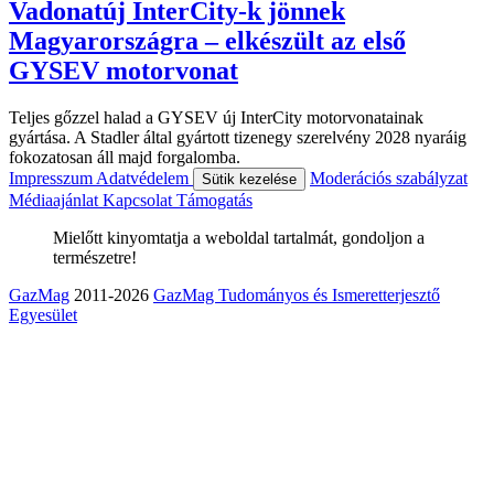
Vadonatúj InterCity-k jönnek
Magyarországra – elkészült az első
GYSEV motorvonat
Teljes gőzzel halad a GYSEV új InterCity motorvonatainak
gyártása. A Stadler által gyártott tizenegy szerelvény 2028 nyaráig
fokozatosan áll majd forgalomba.
Impresszum
Adatvédelem
Moderációs szabályzat
Sütik kezelése
Médiaajánlat
Kapcsolat
Támogatás
Mielőtt kinyomtatja a weboldal tartalmát, gondoljon a
természetre!
GazMag
2011-2026
GazMag Tudományos és Ismeretterjesztő
Egyesület