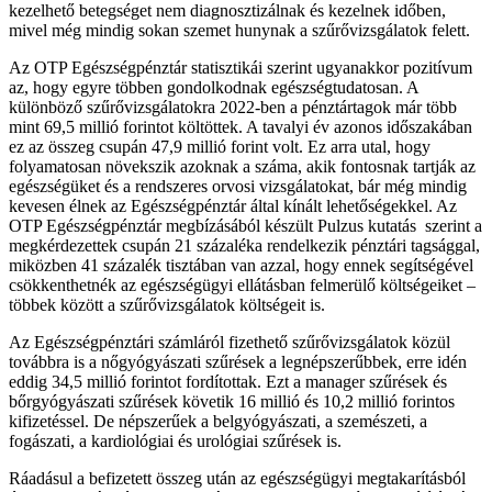
kezelhető betegséget nem diagnosztizálnak és kezelnek időben,
mivel még mindig sokan szemet hunynak a szűrővizsgálatok felett.
Az OTP Egészségpénztár statisztikái szerint ugyanakkor pozitívum
az, hogy egyre többen gondolkodnak egészségtudatosan. A
különböző szűrővizsgálatokra 2022-ben a pénztártagok már több
mint 69,5 millió forintot költöttek. A tavalyi év azonos időszakában
ez az összeg csupán 47,9 millió forint volt. Ez arra utal, hogy
folyamatosan növekszik azoknak a száma, akik fontosnak tartják az
egészségüket és a rendszeres orvosi vizsgálatokat, bár még mindig
kevesen élnek az Egészségpénztár által kínált lehetőségekkel. Az
OTP Egészségpénztár megbízásából készült Pulzus kutatás szerint a
megkérdezettek csupán 21 százaléka rendelkezik pénztári tagsággal,
miközben 41 százalék tisztában van azzal, hogy ennek segítségével
csökkenthetnék az egészségügyi ellátásban felmerülő költségeiket –
többek között a szűrővizsgálatok költségeit is.
Az Egészségpénztári számláról fizethető szűrővizsgálatok közül
továbbra is a nőgyógyászati szűrések a legnépszerűbbek, erre idén
eddig 34,5 millió forintot fordítottak. Ezt a manager szűrések és
bőrgyógyászati szűrések követik 16 millió és 10,2 millió forintos
kifizetéssel. De népszerűek a belgyógyászati, a szemészeti, a
fogászati, a kardiológiai és urológiai szűrések is.
Ráadásul a befizetett összeg után az egészségügyi megtakarításból