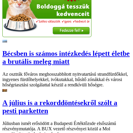
Bécsben is számos intézkedés lépett életbe
a brutális meleg miatt
Az osztrák főváros meghosszabbított nyitvatartású strandfürdőkkel,
ingyenes fürdőhelyekkel, ivókutakkal, hűsítő zónákkal és városi
hőségriasztási szolgálattal készül a rendkívüli hőségre.
A július is a rekorddöntésekről szólt a
pesti parketten
Júliusban ismét erősödött a Budapesti Értéktőzsde elsőszámú
részvénymutatója. A BUX vezető részvényei közül a Mol