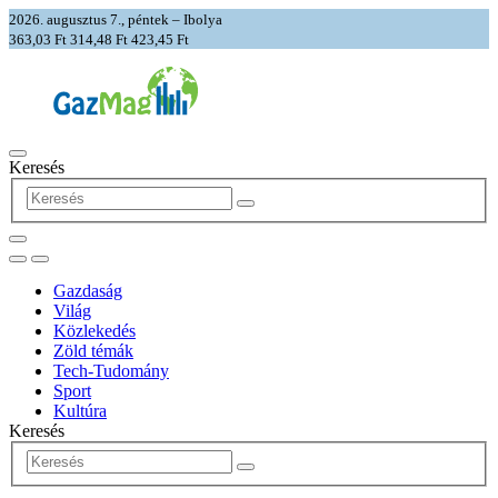
2026. augusztus 7., péntek – Ibolya
363,03 Ft
314,48 Ft
423,45 Ft
Keresés
Gazdaság
Világ
Közlekedés
Zöld témák
Tech-Tudomány
Sport
Kultúra
Keresés