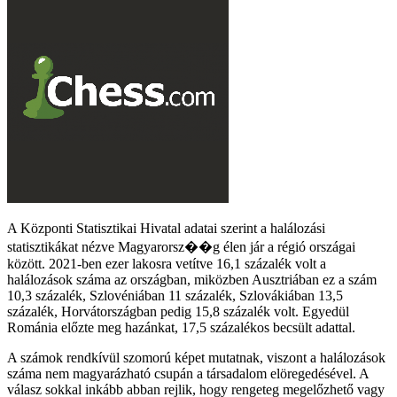
A Központi Statisztikai Hivatal adatai szerint a halálozási
statisztikákat nézve Magyarorsz��g élen jár a régió országai
között. 2021-ben ezer lakosra vetítve 16,1 százalék volt a
halálozások száma az országban, miközben Ausztriában ez a szám
10,3 százalék, Szlovéniában 11 százalék, Szlovákiában 13,5
százalék, Horvátországban pedig 15,8 százalék volt. Egyedül
Románia előzte meg hazánkat, 17,5 százalékos becsült adattal.
A számok rendkívül szomorú képet mutatnak, viszont a halálozások
száma nem magyarázható csupán a társadalom elöregedésével. A
válasz sokkal inkább abban rejlik, hogy rengeteg megelőzhető vagy