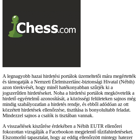
A legnagyobb hazai hirdetési portálok üzemeltetői mára megértették
és támogatják a Nemzeti Élelmiszerlánc-biztonsági Hivatal (Nébih)
azon törekvését, hogy minél hatékonyabban szűrjék ki a
jogszerűtlen hirdetéseket. Noha a hirdetési portálok megkövetelik a
hirdető egyértelmű azonosítását, a közösségi felületeken sajnos még
mindig szabályozatlan a hirdetés rendje, és ebből adódóan az ott
közzétett hirdetések ellenőrzése, tisztítása is bonyolultabb feladat.
Mindezzel sajnos a csalók is tisztában vannak.
A visszaélések kiszűrése érdekében a Nébih EUTR ellenőrei
fokozottan vizsgálják a Facebookon megjelentő tűzifahirdetéseket.
Elszomorító tapasztalat, hogy az eddig ellenőrzött mintegy hatezer