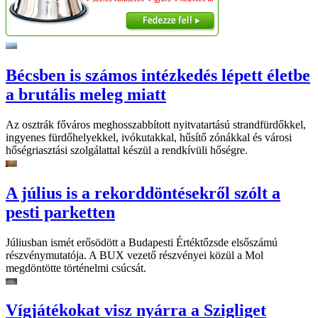
Bécsben is számos intézkedés lépett életbe
a brutális meleg miatt
Az osztrák főváros meghosszabbított nyitvatartású strandfürdőkkel,
ingyenes fürdőhelyekkel, ivókutakkal, hűsítő zónákkal és városi
hőségriasztási szolgálattal készül a rendkívüli hőségre.
A július is a rekorddöntésekről szólt a
pesti parketten
Júliusban ismét erősödött a Budapesti Értéktőzsde elsőszámú
részvénymutatója. A BUX vezető részvényei közül a Mol
megdöntötte történelmi csúcsát.
Vígjátékokat visz nyárra a Szigliget