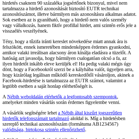
hirdetés csaknem 90 százaléka jogsértőnek bizonyul, mivel nem
tartalmazza a hirdető azonosítását biztosító EUTR technikai
azonosítószámot, illetve bármilyen más azonosításra alkalmas adatot.
Sok esetben az is gyanítható, hogy a hirdető nem valós személy
vagy vállalkozás, hanem fiktív profillal hirdet, ami szintén erős jele a
visszaélés veszélyének.
Tény, hogy a tűzifa iránti kereslet növekedése miatt annak ára is
felszökött, ennek ismeretében mindenképpen érdemes gyankodni,
amikor valaki irreálisan alacsony áron kínálja eladásra a tüzelőt. A
hatóság azt javasolja, hogy bármilyen csalogatóan olcsó a fa, az
ilyen hirdetőt inkább eleve kerüljék el! Ha pedig valaki mégis úgy
dönt, hogy a Facebookról szerzi be a kályhába valót, ügyeljen arra,
hogy kizárólag legálisan működő kereskedőtől vásároljon, akinek a
Facebook-hirdetése is tartalmazza az EUTR számot, valamint a
legtöbb esetben a saját honlap elérhetőségét is.
A
Nébih weboldalán elérhetők a legfontosabb szempontok
,
amelyeket minden vásárlás során érdemes figyelembe venni.
A vásárlók segítségére lehet
a Nébih által kiszűrt jogszerűtlen
hirdetők telefonszámait tartalmazó
aloldal is. Míg a hirdetésben
szereplő technikai azonosítószám (formátuma AB1234567)
valódisága, birtokosa szintén ellenőrizhető
.