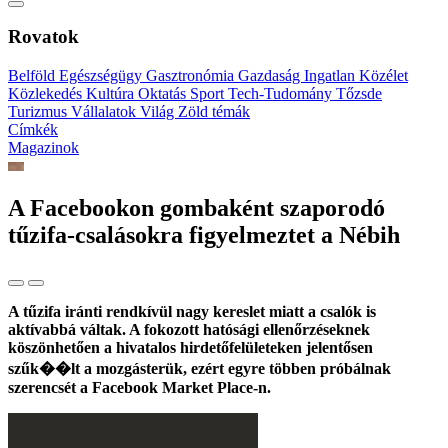
Rovatok
Belföld
Egészségügy
Gasztronómia
Gazdaság
Ingatlan
Közélet
Közlekedés
Kultúra
Oktatás
Sport
Tech-Tudomány
Tőzsde
Turizmus
Vállalatok
Világ
Zöld témák
Címkék
Magazinok
A Facebookon gombaként szaporodó
tűzifa-csalásokra figyelmeztet a Nébih
A tűzifa iránti rendkívül nagy kereslet miatt a csalók is
aktívabbá váltak. A fokozott hatósági ellenőrzéseknek
köszönhetően a hivatalos hirdetőfelületeken jelentősen
szűk��lt a mozgásterük, ezért egyre többen próbálnak
szerencsét a Facebook Market Place-n.