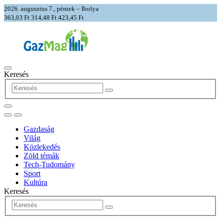
2026. augusztus 7., péntek – Ibolya
363,03 Ft
314,48 Ft
423,45 Ft
Keresés
Gazdaság
Világ
Közlekedés
Zöld témák
Tech-Tudomány
Sport
Kultúra
Keresés