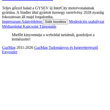
Teljes gőzzel halad a GYSEV új InterCity motorvonatainak
gyártása. A Stadler által gyártott tizenegy szerelvény 2028 nyaráig
fokozatosan áll majd forgalomba.
Impresszum
Adatvédelem
Moderációs szabályzat
Sütik kezelése
Médiaajánlat
Kapcsolat
Támogatás
Mielőtt kinyomtatja a weboldal tartalmát, gondoljon a
természetre!
GazMag
2011-2026
GazMag Tudományos és Ismeretterjesztő
Egyesület