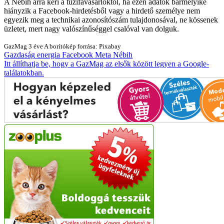
A Nébih arra kéri a tűzifavásárlóktól, ha ezen adatok bármelyike
hiányzik a Facebook-hirdetésből vagy a hirdető személye nem
egyezik meg a technikai azonosítószám tulajdonosával, ne kössenek
üzletet, mert nagy valószínűséggel csalóval van dolguk.
GazMag
3 éve
A borítókép forrása: Pixabay
Gazdaság
energia
Facebook
Meta
Nébih
Itt állíthatja be, hogy a GazMag az elsők között legyen a Google-
találatokban.