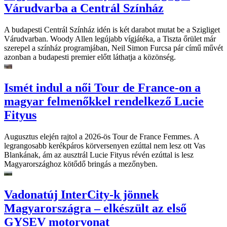
Várudvarba a Centrál Színház
A budapesti Centrál Színház idén is két darabot mutat be a Szigliget
Várudvarban. Woody Allen legújabb vígjátéka, a Tiszta őrület már
szerepel a színház programjában, Neil Simon Furcsa pár című művét
azonban a budapesti premier előtt láthatja a közönség.
Ismét indul a női Tour de France-on a
magyar felmenőkkel rendelkező Lucie
Fityus
Augusztus elején rajtol a 2026-ös Tour de France Femmes. A
legrangosabb kerékpáros körversenyen ezúttal nem lesz ott Vas
Blankának, ám az ausztrál Lucie Fityus révén ezúttal is lesz
Magyarországhoz kötődő bringás a mezőnyben.
Vadonatúj InterCity-k jönnek
Magyarországra – elkészült az első
GYSEV motorvonat