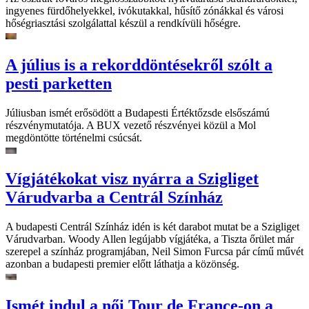
ingyenes fürdőhelyekkel, ivókutakkal, hűsítő zónákkal és városi
hőségriasztási szolgálattal készül a rendkívüli hőségre.
A július is a rekorddöntésekről szólt a
pesti parketten
Júliusban ismét erősödött a Budapesti Értéktőzsde elsőszámú
részvénymutatója. A BUX vezető részvényei közül a Mol
megdöntötte történelmi csúcsát.
Vígjátékokat visz nyárra a Szigliget
Várudvarba a Centrál Színház
A budapesti Centrál Színház idén is két darabot mutat be a Szigliget
Várudvarban. Woody Allen legújabb vígjátéka, a Tiszta őrület már
szerepel a színház programjában, Neil Simon Furcsa pár című művét
azonban a budapesti premier előtt láthatja a közönség.
Ismét indul a női Tour de France-on a