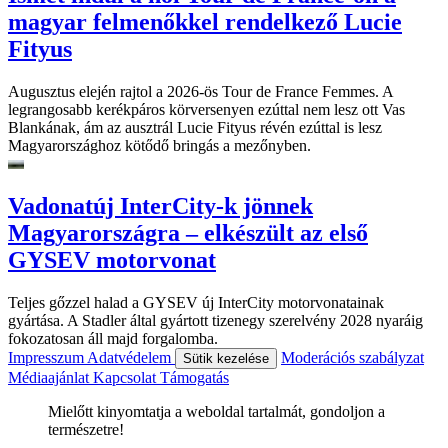
magyar felmenőkkel rendelkező Lucie
Fityus
Augusztus elején rajtol a 2026-ös Tour de France Femmes. A
legrangosabb kerékpáros körversenyen ezúttal nem lesz ott Vas
Blankának, ám az ausztrál Lucie Fityus révén ezúttal is lesz
Magyarországhoz kötődő bringás a mezőnyben.
Vadonatúj InterCity-k jönnek
Magyarországra – elkészült az első
GYSEV motorvonat
Teljes gőzzel halad a GYSEV új InterCity motorvonatainak
gyártása. A Stadler által gyártott tizenegy szerelvény 2028 nyaráig
fokozatosan áll majd forgalomba.
Impresszum
Adatvédelem
Moderációs szabályzat
Sütik kezelése
Médiaajánlat
Kapcsolat
Támogatás
Mielőtt kinyomtatja a weboldal tartalmát, gondoljon a
természetre!