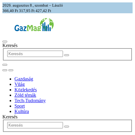
2026. augusztus 8., szombat – László
366,40 Ft
317,95 Ft
427,42 Ft
Keresés
Gazdaság
Világ
Közlekedés
Zöld témák
Tech-Tudomány
Sport
Kultúra
Keresés