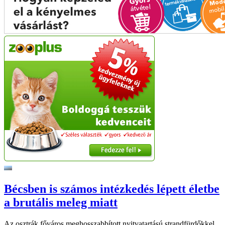
Bécsben is számos intézkedés lépett életbe
a brutális meleg miatt
Az osztrák főváros meghosszabbított nyitvatartású strandfürdőkkel,