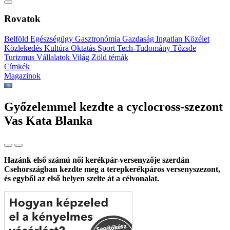
Rovatok
Belföld
Egészségügy
Gasztronómia
Gazdaság
Ingatlan
Közélet
Közlekedés
Kultúra
Oktatás
Sport
Tech-Tudomány
Tőzsde
Turizmus
Vállalatok
Világ
Zöld témák
Címkék
Magazinok
Győzelemmel kezdte a cyclocross-szezont
Vas Kata Blanka
Hazánk első számú női kerékpár-versenyzője szerdán
Csehországban kezdte meg a terepkerékpáros versenyszezont,
és egyből az első helyen szelte át a célvonalat.