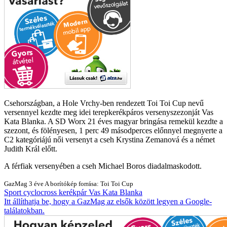
Csehországban, a Hole Vrchy-ben rendezett Toi Toi Cup nevű
versennyel kezdte meg idei terepkerékpáros versenyszezonját Vas
Kata Blanka. A SD Worx 21 éves magyar bringása remekül kezdte a
szezont, és fölényesen, 1 perc 49 másodperces előnnyel megnyerte a
C2 kategóriájú női versenyt a cseh Krystina Zemanová és a német
Judith Král előtt.
A férfiak versenyében a cseh Michael Boros diadalmaskodott.
GazMag
3 éve
A borítókép forrása: Toi Toi Cup
Sport
cyclocross
kerékpár
Vas Kata Blanka
Itt állíthatja be, hogy a GazMag az elsők között legyen a Google-
találatokban.