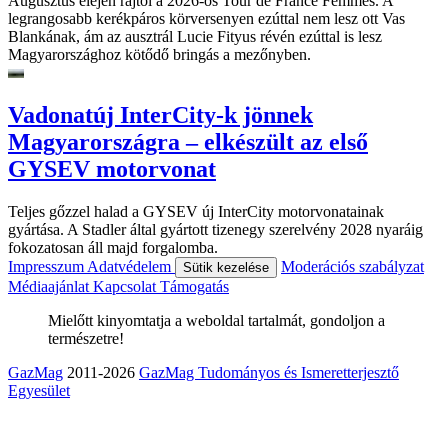
Augusztus elején rajtol a 2026-ös Tour de France Femmes. A
legrangosabb kerékpáros körversenyen ezúttal nem lesz ott Vas
Blankának, ám az ausztrál Lucie Fityus révén ezúttal is lesz
Magyarországhoz kötődő bringás a mezőnyben.
Vadonatúj InterCity-k jönnek
Magyarországra – elkészült az első
GYSEV motorvonat
Teljes gőzzel halad a GYSEV új InterCity motorvonatainak
gyártása. A Stadler által gyártott tizenegy szerelvény 2028 nyaráig
fokozatosan áll majd forgalomba.
Impresszum
Adatvédelem
Moderációs szabályzat
Sütik kezelése
Médiaajánlat
Kapcsolat
Támogatás
Mielőtt kinyomtatja a weboldal tartalmát, gondoljon a
természetre!
GazMag
2011-2026
GazMag Tudományos és Ismeretterjesztő
Egyesület