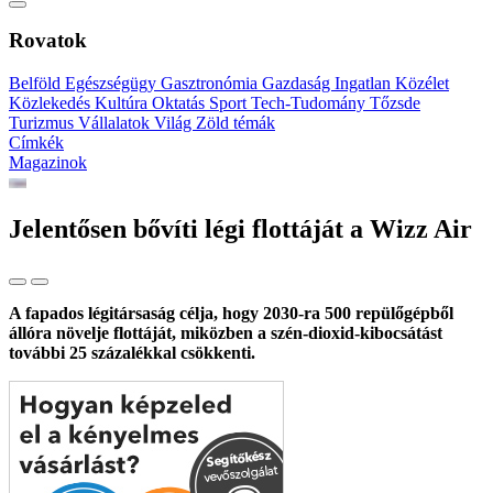
Rovatok
Belföld
Egészségügy
Gasztronómia
Gazdaság
Ingatlan
Közélet
Közlekedés
Kultúra
Oktatás
Sport
Tech-Tudomány
Tőzsde
Turizmus
Vállalatok
Világ
Zöld témák
Címkék
Magazinok
Jelentősen bővíti légi flottáját a Wizz Air
A fapados légitársaság célja, hogy 2030-ra 500 repülőgépből
állóra növelje flottáját, miközben a szén-dioxid-kibocsátást
további 25 százalékkal csökkenti.