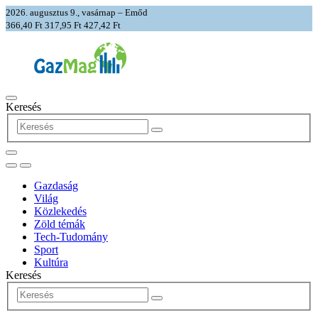
2026. augusztus 9., vasárnap – Emőd
366,40 Ft
317,95 Ft
427,42 Ft
Keresés
Gazdaság
Világ
Közlekedés
Zöld témák
Tech-Tudomány
Sport
Kultúra
Keresés