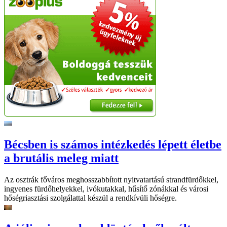
Bécsben is számos intézkedés lépett életbe
a brutális meleg miatt
Az osztrák főváros meghosszabbított nyitvatartású strandfürdőkkel,
ingyenes fürdőhelyekkel, ivókutakkal, hűsítő zónákkal és városi
hőségriasztási szolgálattal készül a rendkívüli hőségre.