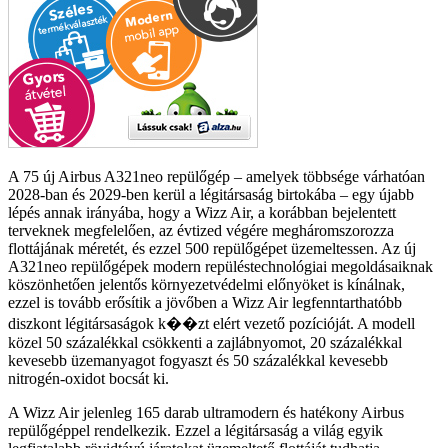
A 75 új Airbus A321neo repülőgép – amelyek többsége várhatóan
2028-ban és 2029-ben kerül a légitársaság birtokába – egy újabb
lépés annak irányába, hogy a Wizz Air, a korábban bejelentett
terveknek megfelelően, az évtized végére megháromszorozza
flottájának méretét, és ezzel 500 repülőgépet üzemeltessen. Az új
A321neo repülőgépek modern repüléstechnológiai megoldásaiknak
köszönhetően jelentős környezetvédelmi előnyöket is kínálnak,
ezzel is tovább erősítik a jövőben a Wizz Air legfenntarthatóbb
diszkont légitársaságok k��zt elért vezető pozícióját. A modell
közel 50 százalékkal csökkenti a zajlábnyomot, 20 százalékkal
kevesebb üzemanyagot fogyaszt és 50 százalékkal kevesebb
nitrogén-oxidot bocsát ki.
A Wizz Air jelenleg 165 darab ultramodern és hatékony Airbus
repülőgéppel rendelkezik. Ezzel a légitársaság a világ egyik