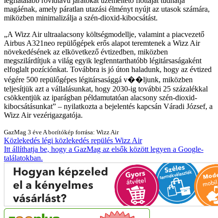
legfiatalabb rövidtávú járatokat üzemeltető flottáját tudhatja
magáénak, amely páratlan utazási élményt nyújt az utasok számára,
miközben minimalizálja a szén-dioxid-kibocsátást.
A Wizz Air ultraalacsony költségmodellje, valamint a piacvezető
Airbus A321neo repülőgépek erős alapot teremtenek a Wizz Air
növekedésének az elkövetkező évtizedben, miközben
megszilárdítjuk a világ egyik legfenntarthatóbb légitársaságaként
elfoglalt pozíciónkat. Továbbra is jó úton haladunk, hogy az évtized
végére 500 repülőgépes légitársasággá v��ljunk, miközben
teljesítjük azt a vállalásunkat, hogy 2030-ig további 25 százalékkal
csökkentjük az iparágban példamutatóan alacsony szén-dioxid-
kibocsátásunkat
– nyilatkozta a bejelentés kapcsán Váradi József, a
Wizz Air vezérigazgatója.
GazMag
3 éve
A borítókép forrása: Wizz Air
Közlekedés
légi közlekedés
repülés
Wizz Air
Itt állíthatja be, hogy a GazMag az elsők között legyen a Google-
találatokban.