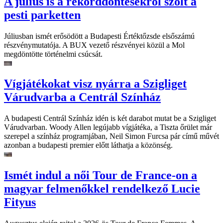
A július is a rekorddöntésekről szólt a
pesti parketten
Júliusban ismét erősödött a Budapesti Értéktőzsde elsőszámú
részvénymutatója. A BUX vezető részvényei közül a Mol
megdöntötte történelmi csúcsát.
Vígjátékokat visz nyárra a Szigliget
Várudvarba a Centrál Színház
A budapesti Centrál Színház idén is két darabot mutat be a Szigliget
Várudvarban. Woody Allen legújabb vígjátéka, a Tiszta őrület már
szerepel a színház programjában, Neil Simon Furcsa pár című művét
azonban a budapesti premier előtt láthatja a közönség.
Ismét indul a női Tour de France-on a
magyar felmenőkkel rendelkező Lucie
Fityus