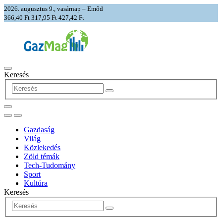
2026. augusztus 9., vasárnap – Emőd
366,40 Ft
317,95 Ft
427,42 Ft
Keresés
Gazdaság
Világ
Közlekedés
Zöld témák
Tech-Tudomány
Sport
Kultúra
Keresés