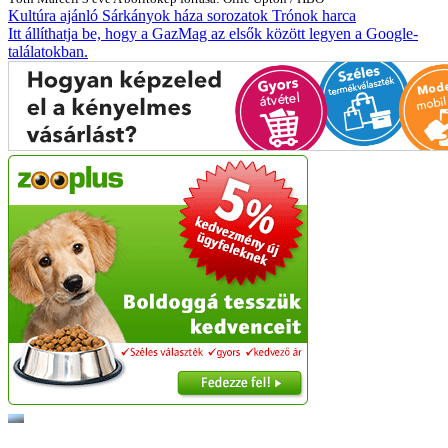
Kultúra
ajánló
Sárkányok háza
sorozatok
Trónok harca
Itt állíthatja be, hogy a GazMag az elsők között legyen a Google-
találatokban.