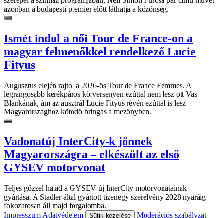
szerepel a színház programjában, Neil Simon Furcsa pár című művét
azonban a budapesti premier előtt láthatja a közönség.
Ismét indul a női Tour de France-on a
magyar felmenőkkel rendelkező Lucie
Fityus
Augusztus elején rajtol a 2026-ös Tour de France Femmes. A
legrangosabb kerékpáros körversenyen ezúttal nem lesz ott Vas
Blankának, ám az ausztrál Lucie Fityus révén ezúttal is lesz
Magyarországhoz kötődő bringás a mezőnyben.
Vadonatúj InterCity-k jönnek
Magyarországra – elkészült az első
GYSEV motorvonat
Teljes gőzzel halad a GYSEV új InterCity motorvonatainak
gyártása. A Stadler által gyártott tizenegy szerelvény 2028 nyaráig
fokozatosan áll majd forgalomba.
Impresszum
Adatvédelem
Moderációs szabályzat
Sütik kezelése