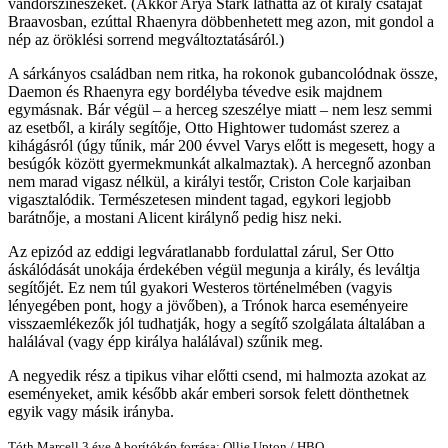
vándorszínészeket. (Akkor Arya Stark láthatta az öt király csatáját
Braavosban, ezúttal Rhaenyra döbbenhetett meg azon, mit gondol a
nép az öröklési sorrend megváltoztatásáról.)
A sárkányos családban nem ritka, ha rokonok gubancolódnak össze,
Daemon és Rhaenyra egy bordélyba tévedve esik majdnem
egymásnak. Bár végül – a herceg szeszélye miatt – nem lesz semmi
az esetből, a király segítője, Otto Hightower tudomást szerez a
kihágásról (úgy tűnik, már 200 évvel Varys előtt is megesett, hogy a
besúgók között gyermekmunkát alkalmaztak). A hercegnő azonban
nem marad vigasz nélkül, a királyi testőr, Criston Cole karjaiban
vigasztalódik. Természetesen mindent tagad, egykori legjobb
barátnője, a mostani Alicent királynő pedig hisz neki.
Az epizód az eddigi legváratlanabb fordulattal zárul, Ser Otto
áskálódását unokája érdekében végül megunja a király, és leváltja
segítőjét. Ez nem túl gyakori Westeros történelmében (vagyis
lényegében pont, hogy a jövőben), a Trónok harca eseményeire
visszaemlékezők jól tudhatják, hogy a segítő szolgálata általában a
halálával (vagy épp királya halálával) szűnik meg.
A negyedik rész a tipikus vihar előtti csend, mi halmozta azokat az
eseményeket, amik később akár emberi sorsok felett dönthetnek
egyik vagy másik irányba.
Tóth Marcell
3 éve
A borítókép forrása: Ollie Upton / HBO