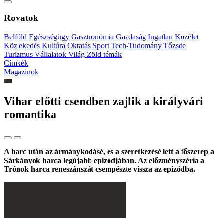
Rovatok
Belföld
Egészségügy
Gasztronómia
Gazdaság
Ingatlan
Közélet
Közlekedés
Kultúra
Oktatás
Sport
Tech-Tudomány
Tőzsde
Turizmus
Vállalatok
Világ
Zöld témák
Címkék
Magazinok
Vihar előtti csendben zajlik a királyvári
romantika
A harc után az ármánykodásé, és a szeretkezésé lett a főszerep a
Sárkányok harca legújabb epizódjában. Az előzményszéria a
Trónok harca reneszánszát csempészte vissza az epizódba.