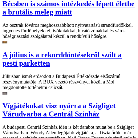
Bécsben is számos intézkedés lépett életbe
a brutális meleg miatt
Az osztrák főváros meghosszabbított nyitvatartású strandfürdőkkel,
ingyenes fürdőhelyekkel, ivókutakkal, hűsítő zónákkal és városi
hőségriasztási szolgálattal készül a rendkívüli hőségre.
A július is a rekorddöntésekről szólt a
pesti parketten
Júliusban ismét erősödött a Budapesti Értéktőzsde elsőszámú
részvénymutatója. A BUX vezető részvényei közül a Mol
megdöntötte történelmi csúcsát.
Vígjátékokat visz nyárra a Szigliget
Várudvarba a Centrál Színház
A budapesti Centrál Színház idén is két darabot mutat be a Szigliget
Várudvarban. Woody Allen legújabb vígjátéka, a Tiszta őrület már