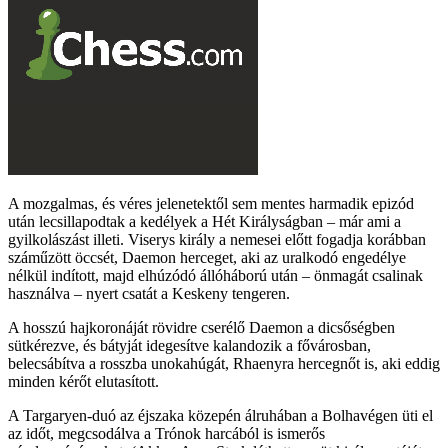
A mozgalmas, és véres jelenetektől sem mentes harmadik epizód
után lecsillapodtak a kedélyek a Hét Királyságban – már ami a
gyilkolászást illeti. Viserys király a nemesei előtt fogadja korábban
száműzött öccsét, Daemon herceget, aki az uralkodó engedélye
nélkül indított, majd elhúzódó állóháború után – önmagát csalinak
használva – nyert csatát a Keskeny tengeren.
A hosszú hajkoronáját rövidre cserélő Daemon a dicsőségben
sütkérezve, és bátyját idegesítve kalandozik a fővárosban,
belecsábítva a rosszba unokahúgát, Rhaenyra hercegnőt is, aki eddig
minden kérőt elutasított.
A Targaryen-duó az éjszaka közepén álruhában a Bolhavégen üti el
az időt, megcsodálva a Trónok harcából is ismerős