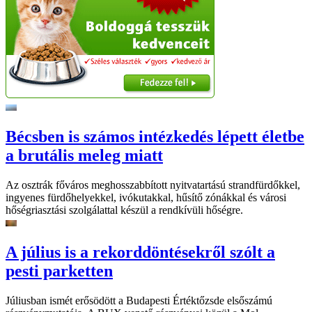
Bécsben is számos intézkedés lépett életbe
a brutális meleg miatt
Az osztrák főváros meghosszabbított nyitvatartású strandfürdőkkel,
ingyenes fürdőhelyekkel, ivókutakkal, hűsítő zónákkal és városi
hőségriasztási szolgálattal készül a rendkívüli hőségre.
A július is a rekorddöntésekről szólt a
pesti parketten
Júliusban ismét erősödött a Budapesti Értéktőzsde elsőszámú