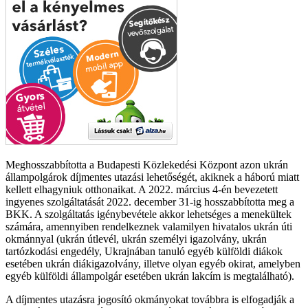
Meghosszabbította a Budapesti Közlekedési Központ azon ukrán
állampolgárok díjmentes utazási lehetőségét, akiknek a háború miatt
kellett elhagyniuk otthonaikat. A 2022. március 4-én bevezetett
ingyenes szolgáltatását 2022. december 31-ig hosszabbította meg a
BKK. A szolgáltatás igénybevétele akkor lehetséges a menekültek
számára, amennyiben rendelkeznek valamilyen hivatalos ukrán úti
okmánnyal (ukrán útlevél, ukrán személyi igazolvány, ukrán
tartózkodási engedély, Ukrajnában tanuló egyéb külföldi diákok
esetében ukrán diákigazolvány, illetve olyan egyéb okirat, amelyben
egyéb külföldi állampolgár esetében ukrán lakcím is megtalálható).
A díjmentes utazásra jogosító okmányokat továbbra is elfogadják a