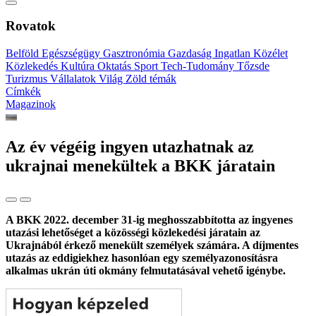
Rovatok
Belföld
Egészségügy
Gasztronómia
Gazdaság
Ingatlan
Közélet
Közlekedés
Kultúra
Oktatás
Sport
Tech-Tudomány
Tőzsde
Turizmus
Vállalatok
Világ
Zöld témák
Címkék
Magazinok
Az év végéig ingyen utazhatnak az
ukrajnai menekültek a BKK járatain
A BKK 2022. december 31-ig meghosszabbította az ingyenes
utazási lehetőséget a közösségi közlekedési járatain az
Ukrajnából érkező menekült személyek számára. A díjmentes
utazás az eddigiekhez hasonlóan egy személyazonosításra
alkalmas ukrán úti okmány felmutatásával vehető igénybe.