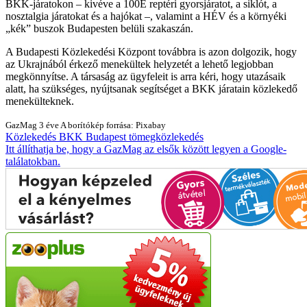
BKK-járatokon – kivéve a 100E reptéri gyorsjáratot, a siklót, a
nosztalgia járatokat és a hajókat –, valamint a HÉV és a környéki
„kék” buszok Budapesten belüli szakaszán.
A Budapesti Közlekedési Központ továbbra is azon dolgozik, hogy
az Ukrajnából érkező menekültek helyzetét a lehető legjobban
megkönnyítse. A társaság az ügyfeleit is arra kéri, hogy utazásaik
alatt, ha szükséges, nyújtsanak segítséget a BKK járatain közlekedő
menekülteknek.
GazMag
3 éve
A borítókép forrása: Pixabay
Közlekedés
BKK
Budapest
tömegközlekedés
Itt állíthatja be, hogy a GazMag az elsők között legyen a Google-
találatokban.