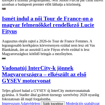
szerepel a színház programjában, Neil Simon Furcsa pár című művét
azonban a budapesti premier előtt láthatja a közönség.
Ismét indul a női Tour de France-on a
magyar felmenőkkel rendelkező Lucie
Fityus
Augusztus elején rajtol a 2026-ös Tour de France Femmes. A
legrangosabb kerékpáros körversenyen ezúttal nem lesz ott Vas
Blankának, ám az ausztrál Lucie Fityus révén ezúttal is lesz
Magyarországhoz kötődő bringás a mezőnyben.
Vadonatúj InterCity-k jönnek
Magyarországra – elkészült az első
GYSEV motorvonat
Teljes gőzzel halad a GYSEV új InterCity motorvonatainak
gyártása. A Stadler által gyártott tizenegy szerelvény 2028 nyaráig
fokozatosan áll majd forgalomba.
Impresszum
Adatvédelem
Moderációs szabályzat
Sütik kezelése