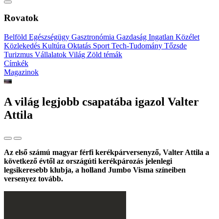
Rovatok
Belföld
Egészségügy
Gasztronómia
Gazdaság
Ingatlan
Közélet
Közlekedés
Kultúra
Oktatás
Sport
Tech-Tudomány
Tőzsde
Turizmus
Vállalatok
Világ
Zöld témák
Címkék
Magazinok
A világ legjobb csapatába igazol Valter
Attila
Az első számú magyar férfi kerékpárversenyző, Valter Attila a
következő évtől az országúti kerékpározás jelenlegi
legsikeresebb klubja, a holland Jumbo Visma színeiben
versenyez tovább.