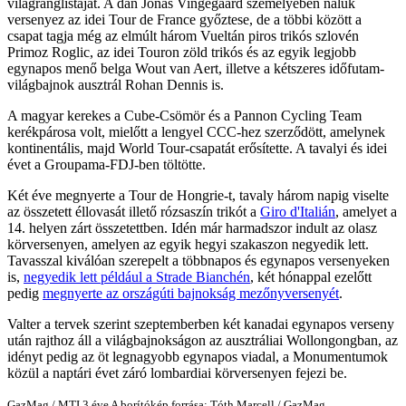
világranglistáját. A dán Jonas Vingegaard személyében náluk
versenyez az idei Tour de France győztese, de a többi között a
csapat tagja még az elmúlt három Vueltán piros trikós szlovén
Primoz Roglic, az idei Touron zöld trikós és az egyik legjobb
egynapos menő belga Wout van Aert, illetve a kétszeres időfutam-
világbajnok ausztrál Rohan Dennis is.
A magyar kerekes a Cube-Csömör és a Pannon Cycling Team
kerékpárosa volt, mielőtt a lengyel CCC-hez szerződött, amelynek
kontinentális, majd World Tour-csapatát erősítette. A tavalyi és idei
évet a Groupama-FDJ-ben töltötte.
Két éve megnyerte a Tour de Hongrie-t, tavaly három napig viselte
az összetett éllovasát illető rózsaszín trikót a
Giro d'Italián
, amelyet a
14. helyen zárt összetettben. Idén már harmadszor indult az olasz
körversenyen, amelyen az egyik hegyi szakaszon negyedik lett.
Tavasszal kiválóan szerepelt a többnapos és egynapos versenyeken
is,
negyedik lett például a Strade Bianchén
, két hónappal ezelőtt
pedig
megnyerte az országúti bajnokság mezőnyversenyét
.
Valter a tervek szerint szeptemberben két kanadai egynapos verseny
után rajthoz áll a világbajnokságon az ausztráliai Wollongongban, az
idényt pedig az öt legnagyobb egynapos viadal, a Monumentumok
közül a naptári évet záró lombardiai körversenyen fejezi be.
GazMag
/
MTI
3 éve
A borítókép forrása: Tóth Marcell / GazMag