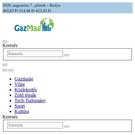
2026. augusztus 7., péntek – Ibolya
363,03 Ft
314,48 Ft
423,45 Ft
Keresés
Gazdaság
Világ
Közlekedés
Zöld témák
Tech-Tudomány
Sport
Kultúra
Keresés