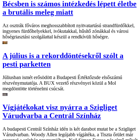
Bécsben is számos intézkedés lépett életbe
a brutális meleg miatt
Az osztrák főváros meghosszabbított nyitvatartású strandfürdőkkel,
ingyenes fürdőhelyekkel, ivókutakkal, hűsítő zónákkal és városi
hőségriasztási szolgálattal készül a rendkívüli hőségre.
A július is a rekorddöntésekről szólt a
pesti parketten
Júliusban ismét erősödött a Budapesti Értéktőzsde elsőszámú
részvénymutatója. A BUX vezető részvényei közül a Mol
megdöntötte történelmi csúcsát.
Vígjátékokat visz nyárra a Szigliget
Várudvarba a Centrál Színház
A budapesti Centrál Színház idén is két darabot mutat be a Szigliget
Várudvarban. Woody Allen legújabb vígjátéka, a Tiszta őrület már