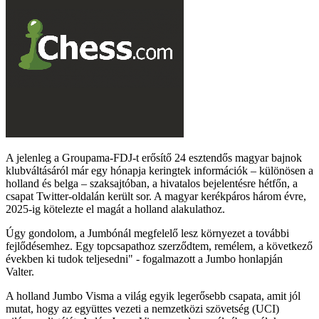
A jelenleg a Groupama-FDJ-t erősítő 24 esztendős magyar bajnok
klubváltásáról már egy hónapja keringtek információk – különösen a
holland és belga – szaksajtóban, a hivatalos bejelentésre hétfőn, a
csapat Twitter-oldalán került sor. A magyar kerékpáros három évre,
2025-ig kötelezte el magát a holland alakulathoz.
Úgy gondolom, a Jumbónál megfelelő lesz környezet a további
fejlődésemhez. Egy topcsapathoz szerződtem, remélem, a következő
években ki tudok teljesedni" - fogalmazott a Jumbo honlapján
Valter.
A holland Jumbo Visma a világ egyik legerősebb csapata, amit jól
mutat, hogy az együttes vezeti a nemzetközi szövetség (UCI)