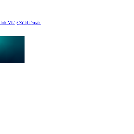
atok
Világ
Zöld témák