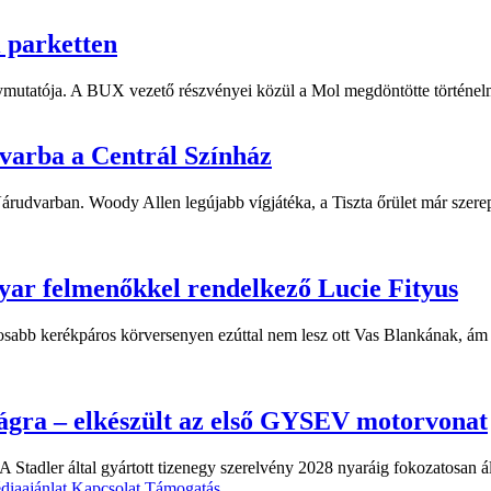
i parketten
ymutatója. A BUX vezető részvényei közül a Mol megdöntötte történelm
dvarba a Centrál Színház
 Várudvarban. Woody Allen legújabb vígjátéka, a Tiszta őrület már sze
yar felmenőkkel rendelkező Lucie Fityus
sabb kerékpáros körversenyen ezúttal nem lesz ott Vas Blankának, ám a
ágra – elkészült az első GYSEV motorvonat
 Stadler által gyártott tizenegy szerelvény 2028 nyaráig fokozatosan á
diaajánlat
Kapcsolat
Támogatás