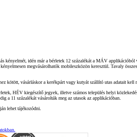
rlás kényelmét, idén már a bérletek 12 százalékát a MÁV applikációból 
k is kényelmesen megvásárolhatók mobileszközön keresztül. Tavaly össz
ez kötött, vásárláskor a kerékpárt vagy kutyát szállító utas adatait kell
letek, HÉV kiegészítő jegyek, illetve számos település helyi közlekedé
dig a 11 százalékát vásárolták meg az utasok az applikációban.
án lehet tájékozódni.
atokban.