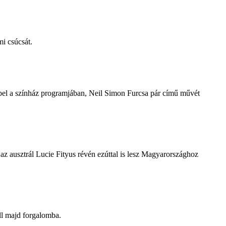
i csúcsát.
repel a színház programjában, Neil Simon Furcsa pár című művét
z ausztrál Lucie Fityus révén ezúttal is lesz Magyarországhoz
ll majd forgalomba.