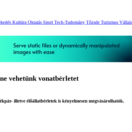
ekedés
Kultúra
Oktatás
Sport
Tech-Tudomány
Tőzsde
Turizmus
Vállal
ine vehetünk vonatbérletet
r- illetve élőállatbérletek is kényelmesen megvásárolhatók.