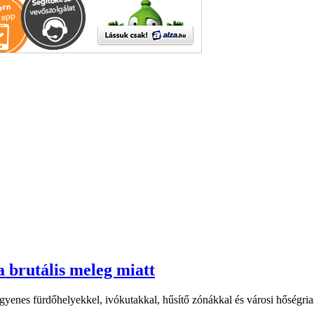
a brutális meleg miatt
yenes fürdőhelyekkel, ivókutakkal, hűsítő zónákkal és városi hőségriasz