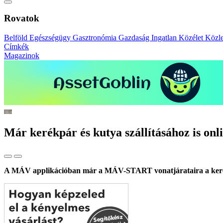
Rovatok
Belföld
Egészségügy
Gasztronómia
Gazdaság
Ingatlan
Közélet
Közl
Címkék
Magazinok
Már kerékpár és kutya szállításához is onl
A MÁV applikációban már a MÁV-START vonatjárataira a kerékpá