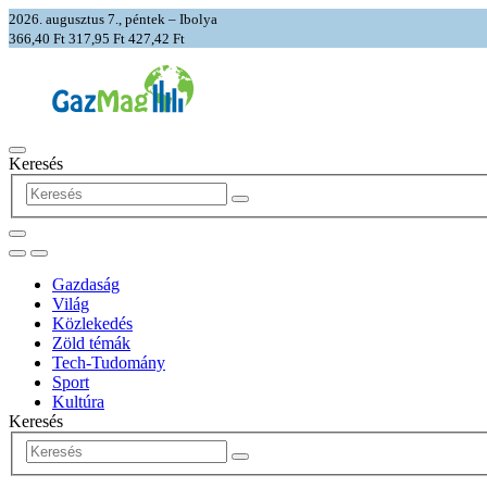
2026. augusztus 7., péntek – Ibolya
366,40 Ft
317,95 Ft
427,42 Ft
Keresés
Gazdaság
Világ
Közlekedés
Zöld témák
Tech-Tudomány
Sport
Kultúra
Keresés