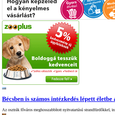
Bécsben is számos intézkedés lépett életbe 
Az osztrák főváros meghosszabbított nyitvatartású strandfürdőkkel, ing