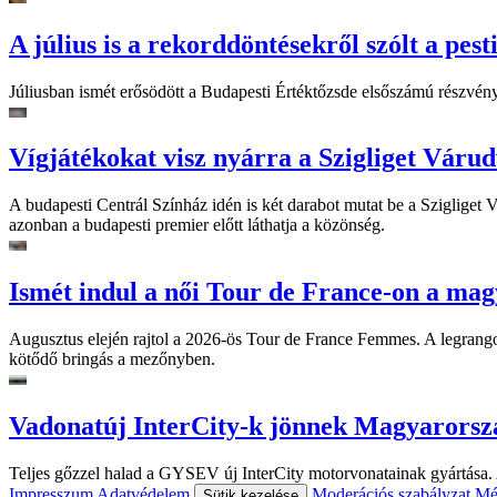
A július is a rekorddöntésekről szólt a pest
Júliusban ismét erősödött a Budapesti Értéktőzsde elsőszámú részvén
Vígjátékokat visz nyárra a Szigliget Váru
A budapesti Centrál Színház idén is két darabot mutat be a Szigliget
azonban a budapesti premier előtt láthatja a közönség.
Ismét indul a női Tour de France-on a mag
Augusztus elején rajtol a 2026-ös Tour de France Femmes. A legrango
kötődő bringás a mezőnyben.
Vadonatúj InterCity-k jönnek Magyarorsz
Teljes gőzzel halad a GYSEV új InterCity motorvonatainak gyártása. A
Impresszum
Adatvédelem
Moderációs szabályzat
Mé
Sütik kezelése