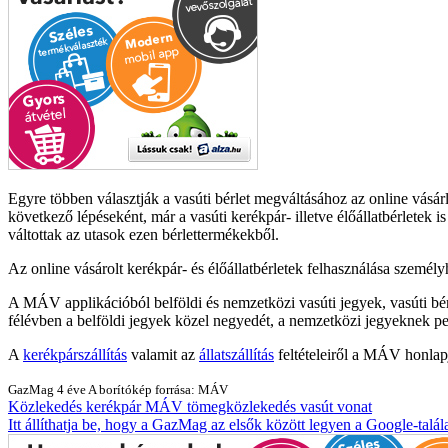
Egyre többen választják a vasúti bérlet megváltásához az online vásá
következő lépéseként, már a vasúti kerékpár- illetve élőállatbérlete
váltottak az utasok ezen bérlettermékekből.
Az online vásárolt kerékpár- és élőállatbérletek felhasználása személyh
A MÁV applikációból belföldi és nemzetközi vasúti jegyek, vasúti bér
félévben a belföldi jegyek közel negyedét, a nemzetközi jegyeknek pe
A
kerékpárszállítás
valamit az
állatszállítás
feltételeiről a MÁV honlapj
GazMag
4 éve
A borítókép forrása: MÁV
Közlekedés
kerékpár
MÁV
tömegközlekedés
vasút
vonat
Itt állíthatja be, hogy a GazMag az elsők között legyen a Google-talál