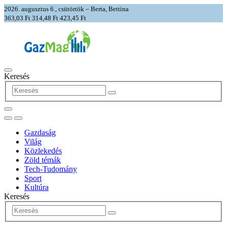
2026. augusztus 6., csütörtök – Berta, Bettina
363,03 Ft
314,48 Ft
423,45 Ft
Keresés
Gazdaság
Világ
Közlekedés
Zöld témák
Tech-Tudomány
Sport
Kultúra
Keresés