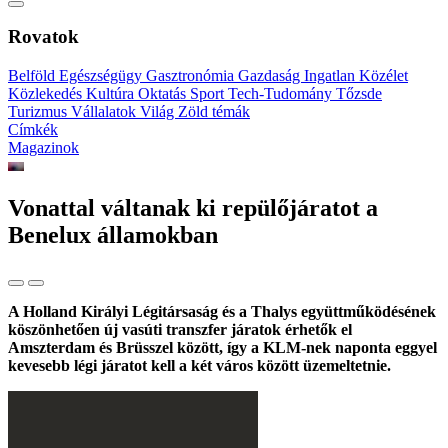
Rovatok
Belföld
Egészségügy
Gasztronómia
Gazdaság
Ingatlan
Közélet
Közlekedés
Kultúra
Oktatás
Sport
Tech-Tudomány
Tőzsde
Turizmus
Vállalatok
Világ
Zöld témák
Címkék
Magazinok
Vonattal váltanak ki repülőjáratot a
Benelux államokban
A Holland Királyi Légitársaság és a Thalys együttműködésének
köszönhetően új vasúti transzfer járatok érhetők el
Amszterdam és Brüsszel között, így a KLM-nek naponta eggyel
kevesebb légi járatot kell a két város között üzemeltetnie.