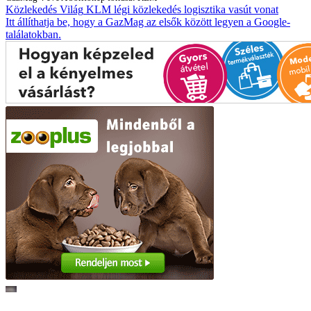
Közlekedés
Világ
KLM
légi közlekedés
logisztika
vasút
vonat
Itt állíthatja be, hogy a GazMag az elsők között legyen a Google-
találatokban.