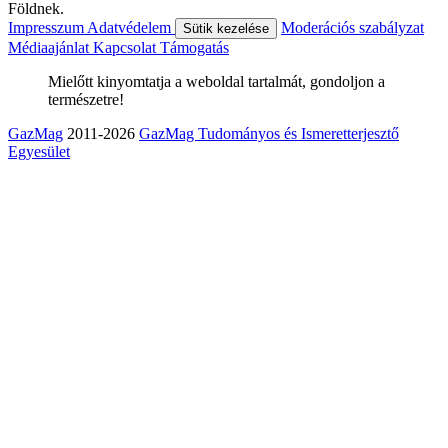
Földnek.
Impresszum
Adatvédelem
Moderációs szabályzat
Sütik kezelése
Médiaajánlat
Kapcsolat
Támogatás
Mielőtt kinyomtatja a weboldal tartalmát, gondoljon a
természetre!
GazMag
2011-2026
GazMag Tudományos és Ismeretterjesztő
Egyesület