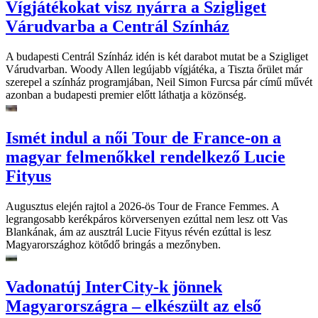
Vígjátékokat visz nyárra a Szigliget
Várudvarba a Centrál Színház
A budapesti Centrál Színház idén is két darabot mutat be a Szigliget
Várudvarban. Woody Allen legújabb vígjátéka, a Tiszta őrület már
szerepel a színház programjában, Neil Simon Furcsa pár című művét
azonban a budapesti premier előtt láthatja a közönség.
Ismét indul a női Tour de France-on a
magyar felmenőkkel rendelkező Lucie
Fityus
Augusztus elején rajtol a 2026-ös Tour de France Femmes. A
legrangosabb kerékpáros körversenyen ezúttal nem lesz ott Vas
Blankának, ám az ausztrál Lucie Fityus révén ezúttal is lesz
Magyarországhoz kötődő bringás a mezőnyben.
Vadonatúj InterCity-k jönnek
Magyarországra – elkészült az első