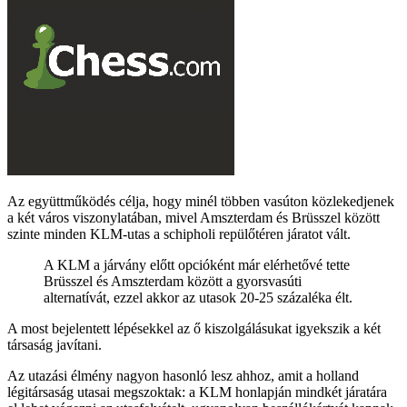
Az együttműködés célja, hogy minél többen vasúton közlekedjenek
a két város viszonylatában, mivel Amszterdam és Brüsszel között
szinte minden KLM-utas a schipholi repülőtéren járatot vált.
A KLM a járvány előtt opcióként már elérhetővé tette
Brüsszel és Amszterdam között a gyorsvasúti
alternatívát, ezzel akkor az utasok 20-25 százaléka élt.
A most bejelentett lépésekkel az ő kiszolgálásukat igyekszik a két
társaság javítani.
Az utazási élmény nagyon hasonló lesz ahhoz, amit a holland
légitársaság utasai megszoktak: a KLM honlapján mindkét járatára