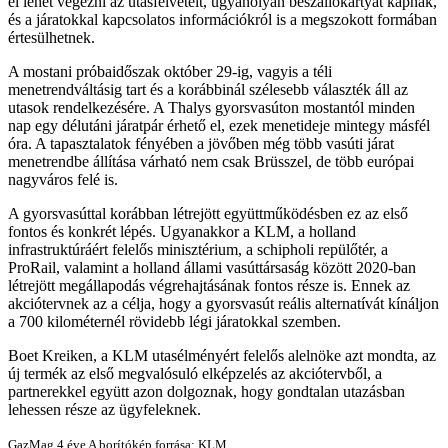
el lehet végezni az utasfelvételt, ugyanolyan beszállókártyát kapnak,
és a járatokkal kapcsolatos információkról is a megszokott formában
értesülhetnek.
A mostani próbaidőszak október 29-ig, vagyis a téli
menetrendváltásig tart és a korábbinál szélesebb választék áll az
utasok rendelkezésére. A Thalys gyorsvasúton mostantól minden
nap egy délutáni járatpár érhető el, ezek menetideje mintegy másfél
óra. A tapasztalatok fényében a jövőben még több vasúti járat
menetrendbe állítása várható nem csak Brüsszel, de több európai
nagyváros felé is.
A gyorsvasúttal korábban létrejött együttműködésben ez az első
fontos és konkrét lépés. Ugyanakkor a KLM, a holland
infrastruktúráért felelős minisztérium, a schipholi repülőtér, a
ProRail, valamint a holland állami vasúttársaság között 2020-ban
létrejött megállapodás végrehajtásának fontos része is. Ennek az
akciótervnek az a célja, hogy a gyorsvasút reális alternatívát kínáljon
a 700 kilométernél rövidebb légi járatokkal szemben.
Boet Kreiken, a KLM utasélményért felelős alelnöke azt mondta, az
új termék az első megvalósuló elképzelés az akciótervből, a
partnerekkel együtt azon dolgoznak, hogy gondtalan utazásban
lehessen része az ügyfeleknek.
GazMag
4 éve
A borítókép forrása: KLM