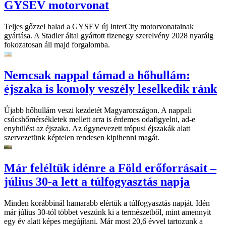
GYSEV motorvonat
Teljes gőzzel halad a GYSEV új InterCity motorvonatainak
gyártása. A Stadler által gyártott tizenegy szerelvény 2028 nyaráig
fokozatosan áll majd forgalomba.
Nemcsak nappal támad a hőhullám:
éjszaka is komoly veszély leselkedik ránk
Újabb hőhullám veszi kezdetét Magyarországon. A nappali
csúcshőmérsékletek mellett arra is érdemes odafigyelni, ad-e
enyhülést az éjszaka. Az úgynevezett trópusi éjszakák alatt
szervezetünk képtelen rendesen kipihenni magát.
Már feléltük idénre a Föld erőforrásait –
július 30-a lett a túlfogyasztás napja
Minden korábbinál hamarabb elértük a túlfogyasztás napját. Idén
már július 30-tól többet veszünk ki a természetből, mint amennyit
egy év alatt képes megújítani. Már most 20,6 évvel tartozunk a