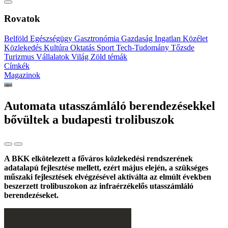
Rovatok
Belföld
Egészségügy
Gasztronómia
Gazdaság
Ingatlan
Közélet
Közlekedés
Kultúra
Oktatás
Sport
Tech-Tudomány
Tőzsde
Turizmus
Vállalatok
Világ
Zöld témák
Címkék
Magazinok
Automata utasszámláló berendezésekkel
bővültek a budapesti trolibuszok
A BKK elkötelezett a főváros közlekedési rendszerének
adatalapú fejlesztése mellett, ezért május elején, a szükséges
műszaki fejlesztések elvégzésével aktiválta az elmúlt években
beszerzett trolibuszokon az infraérzékelős utasszámláló
berendezéseket.