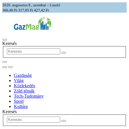
2026. augusztus 8., szombat – László
366,40 Ft
317,95 Ft
427,42 Ft
Keresés
Gazdaság
Világ
Közlekedés
Zöld témák
Tech-Tudomány
Sport
Kultúra
Keresés