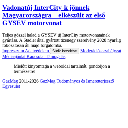
Vadonatúj InterCity-k jönnek
Magyarországra – elkészült az első
GYSEV motorvonat
Teljes gőzzel halad a GYSEV új InterCity motorvonatainak
gyártása. A Stadler által gyártott tizenegy szerelvény 2028 nyaráig
fokozatosan áll majd forgalomba.
Impresszum
Adatvédelem
Moderációs szabályzat
Sütik kezelése
Médiaajánlat
Kapcsolat
Támogatás
Mielőtt kinyomtatja a weboldal tartalmát, gondoljon a
természetre!
GazMag
2011-2026
GazMag Tudományos és Ismeretterjesztő
Egyesület