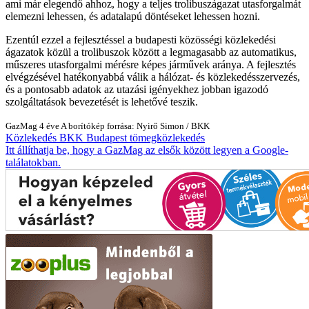
ami már elegendő ahhoz, hogy a teljes trolibuszágazat utasforgalmát
elemezni lehessen, és adatalapú döntéseket lehessen hozni.
Ezentúl ezzel a fejlesztéssel a budapesti közösségi közlekedési
ágazatok közül a trolibuszok között a legmagasabb az automatikus,
műszeres utasforgalmi mérésre képes járművek aránya. A fejlesztés
elvégzésével hatékonyabbá válik a hálózat- és közlekedésszervezés,
és a pontosabb adatok az utazási igényekhez jobban igazodó
szolgáltatások bevezetését is lehetővé teszik.
GazMag
4 éve
A borítókép forrása: Nyirő Simon / BKK
Közlekedés
BKK
Budapest
tömegközlekedés
Itt állíthatja be, hogy a GazMag az elsők között legyen a Google-
találatokban.