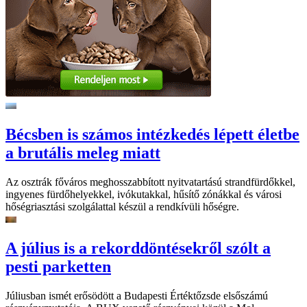
Bécsben is számos intézkedés lépett életbe
a brutális meleg miatt
Az osztrák főváros meghosszabbított nyitvatartású strandfürdőkkel,
ingyenes fürdőhelyekkel, ivókutakkal, hűsítő zónákkal és városi
hőségriasztási szolgálattal készül a rendkívüli hőségre.
A július is a rekorddöntésekről szólt a
pesti parketten
Júliusban ismét erősödött a Budapesti Értéktőzsde elsőszámú