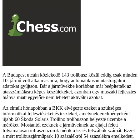
A Budapest utcáin közlekedő 143 trolibusz közül eddig csak minden
10. jármű volt alkalmas arra, hogy automatikusan utasforgalmi
adatokat gyűjtsön. Bár a járművekbe korábban már beépítették az
utasszámlálásra képes készülékeket, azonban egy műszaki fejlesztés
hiánya miatt egyelőre nem lehetett aktiválni azokat.
Az elmúlt hónapokban a BKK elvégezte ezeket a szükséges
informatikai fejlesztéseket és teszteket, amelynek eredményeként
újabb 60 Škoda-Solaris Trollino trolibuszon helyezte üzembe a
mérőket. Mostantól ezeknek a járműveknek az ajtajai felett
folyamatosan infraszenzorok mérik a le- és felszállók számát. Ezzel
a mért trolibuszjárműpark 10 százalékról 54 százalékra emelkedett,