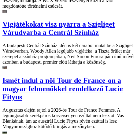
részvénymutatója. A BUX vezető részvényei közül a Mol
megdöntötte történelmi csúcsát.
Vígjátékokat visz nyárra a Szigliget
Várudvarba a Centrál Színház
A budapesti Centrál Színház idén is két darabot mutat be a Szigliget
Várudvarban. Woody Allen legújabb vígjátéka, a Tiszta őrület már
szerepel a színház programjában, Neil Simon Furcsa pár című művét
azonban a budapesti premier előtt láthatja a közönség.
Ismét indul a női Tour de France-on a
magyar felmenőkkel rendelkező Lucie
Fityus
Augusztus elején rajtol a 2026-ös Tour de France Femmes. A
legrangosabb kerékpáros körversenyen ezúttal nem lesz ott Vas
Blankának, ám az ausztrál Lucie Fityus révén ezúttal is lesz
Magyarországhoz kötődő bringás a mezőnyben.