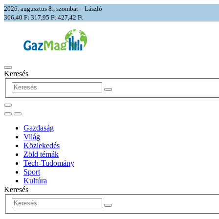
2026. augusztus 8., szombat – László
366,40 Ft
317,95 Ft
427,42 Ft
Keresés
Gazdaság
Világ
Közlekedés
Zöld témák
Tech-Tudomány
Sport
Kultúra
Keresés