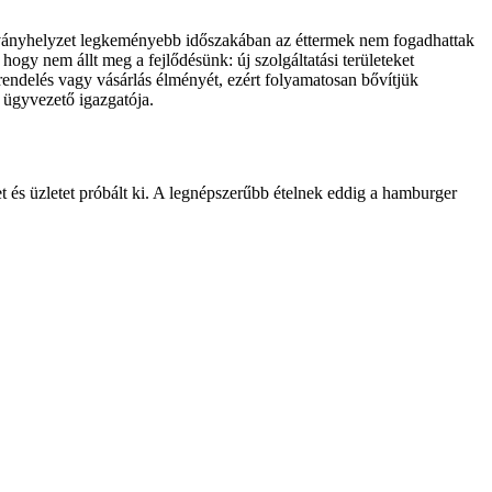
 járványhelyzet legkeményebb időszakában az éttermek nem fogadhattak
hogy nem állt meg a fejlődésünk: új szolgáltatási területeket
rendelés vagy vásárlás élményét, ezért folyamatosan bővítjük
 ügyvezető igazgatója.
 és üzletet próbált ki. A legnépszerűbb ételnek eddig a hamburger