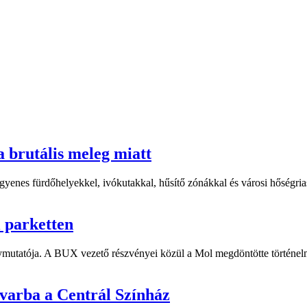
a brutális meleg miatt
yenes fürdőhelyekkel, ivókutakkal, hűsítő zónákkal és városi hőségriasz
i parketten
ymutatója. A BUX vezető részvényei közül a Mol megdöntötte történelm
dvarba a Centrál Színház