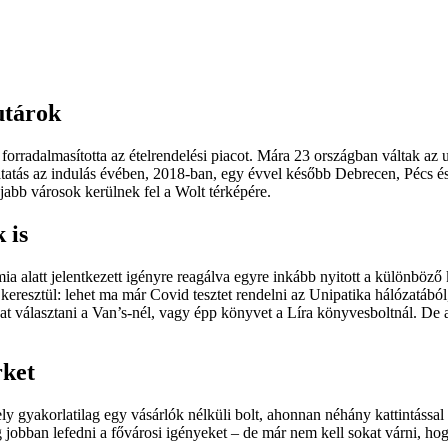
utárok
 forradalmasította az ételrendelési piacot. Mára 23 országban váltak az
ltatás az indulás évében, 2018-ban, egy évvel később Debrecen, Pécs é
jabb városok kerülnek fel a Wolt térképére.
 is
 alatt jelentkezett igényre reagálva egyre inkább nyitott a különböző 
eresztül: lehet ma már Covid tesztet rendelni az Unipatika hálózatából, 
kat választani a Van’s-nél, vagy épp könyvet a Líra könyvesboltnál. De
rket
gyakorlatilag egy vásárlók nélküli bolt, ahonnan néhány kattintással 
jobban lefedni a fővárosi igényeket – de már nem kell sokat várni, hog