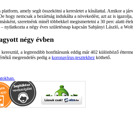
s platform, amely segít összekötni a keresletet a kínálattal. Amikor a
e hogy nemcsak a bezártság indukálta a növekedést, azt az is igazolja, 
másként, szeretnénk minél többekkel megismertetni a 30 perc alatti étel
– nyilatkozta a négy éves születésnap kapcsán Sabjányi László, a Wolt
agyott négy évben
keresztül, a legtrendibb honfitársunk eddig már 402 különböző éttermet
 értékű megrendelés pedig a
koronavírus-tesztekhez
köthető.
atokban.