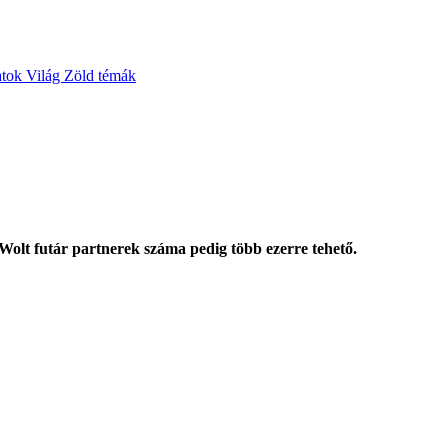
atok
Világ
Zöld témák
 Wolt futár partnerek száma pedig több ezerre tehető.