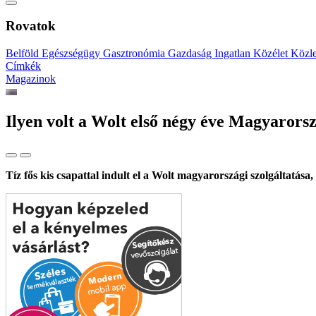
Rovatok
Belföld
Egészségügy
Gasztronómia
Gazdaság
Ingatlan
Közélet
Közl
Címkék
Magazinok
Ilyen volt a Wolt első négy éve Magyarors
Tíz fős kis csapattal indult el a Wolt magyarországi szolgáltatás