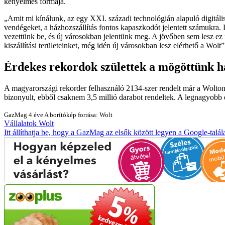
kényelmes formája.
Amit mi kínálunk, az egy XXI. századi technológián alapuló digitáli
vendégeket, a házhozszállítás fontos kapaszkodót jelentett számukra. D
vezettünk be, és új városokban jelentünk meg. A jövőben sem lesz ez 
kiszállítási területeinket, még idén új városokban lesz elérhető a Wolt
Érdekes rekordok születtek a mögöttünk h
A magyarországi rekorder felhasználó 2134-szer rendelt már a Wolton 
bizonyult, ebből csaknem 3,5 millió darabot rendeltek. A legnagyobb
GazMag
4 éve
A borítókép forrása: Wolt
Vállalatok
Wolt
Itt állíthatja be, hogy a GazMag az elsők között legyen a Google-talál