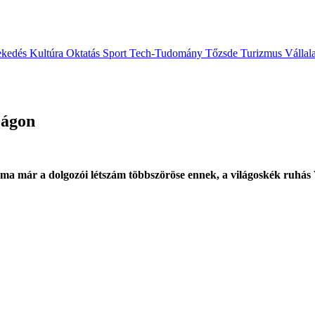
ekedés
Kultúra
Oktatás
Sport
Tech-Tudomány
Tőzsde
Turizmus
Vállal
zágon
a, ma már a dolgozói létszám többszöröse ennek, a világoskék ruhás