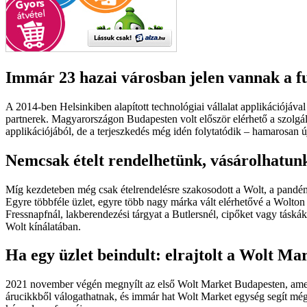
Immár 23 hazai városban jelen vannak a f
A 2014-ben Helsinkiben alapított technológiai vállalat applikációjával
partnerek. Magyarországon Budapesten volt először elérhető a szolgá
applikációjából, de a terjeszkedés még idén folytatódik – hamarosan ú
Nemcsak ételt rendelhetünk, vásárolhatunk
Míg kezdeteben még csak ételrendelésre szakosodott a Wolt, a pandémia
Egyre többféle üzlet, egyre több nagy márka vált elérhetővé a Wolton k
Fressnapfnál, lakberendezési tárgyat a Butlersnél, cipőket vagy táská
Wolt kínálatában.
Ha egy üzlet beindult: elrajtolt a Wolt Ma
2021 november végén megnyílt az első Wolt Market Budapesten, amely 
árucikkből válogathatnak, és immár hat Wolt Market egység segít még 