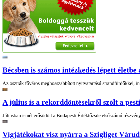
Bécsben is számos intézkedés lépett életbe 
Az osztrák főváros meghosszabbított nyitvatartású strandfürdőkkel, ing
A július is a rekorddöntésekről szólt a pest
Júliusban ismét erősödött a Budapesti Értéktőzsde elsőszámú részvén
Vígjátékokat visz nyárra a Szigliget Váru