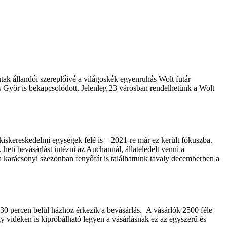
 utak állandói szereplőivé a világoskék egyenruhás Wolt futár
s Győr is bekapcsolódott. Jelenleg 23 városban rendelhetünk a Wolt
kiskereskedelmi egységek felé is – 2021-re már ez került fókuszba.
heti bevásárlást intézni az Auchannál, állateledelt venni a
 a karácsonyi szezonban fenyőfát is találhattunk tavaly decemberben a
30 percen belül házhoz érkezik a bevásárlás. A vásárlók 2500 féle
y vidéken is kipróbálható legyen a vásárlásnak ez az egyszerű és