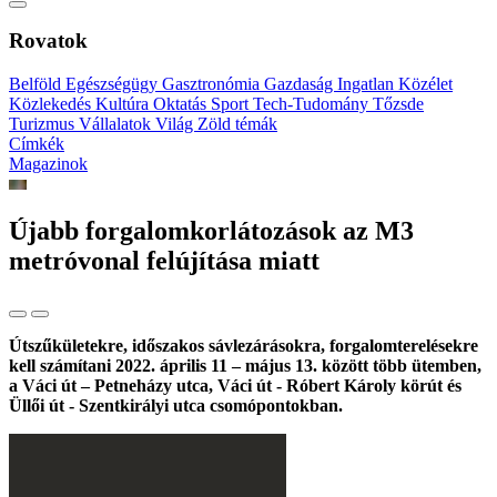
Rovatok
Belföld
Egészségügy
Gasztronómia
Gazdaság
Ingatlan
Közélet
Közlekedés
Kultúra
Oktatás
Sport
Tech-Tudomány
Tőzsde
Turizmus
Vállalatok
Világ
Zöld témák
Címkék
Magazinok
Újabb forgalomkorlátozások az M3
metróvonal felújítása miatt
Útszűkületekre, időszakos sávlezárásokra, forgalomterelésekre
kell számítani 2022. április 11 – május 13. között több ütemben,
a Váci út – Petneházy utca, Váci út - Róbert Károly körút és
Üllői út - Szentkirályi utca csomópontokban.