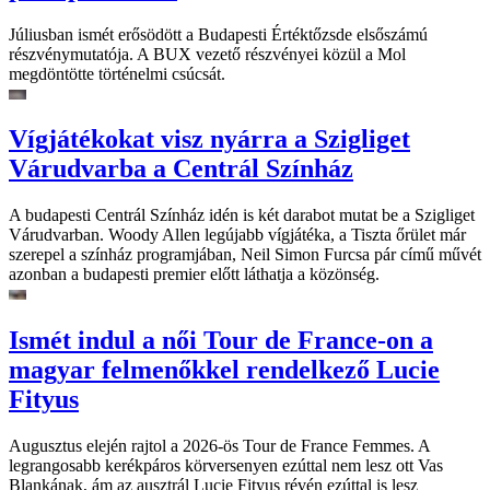
Júliusban ismét erősödött a Budapesti Értéktőzsde elsőszámú
részvénymutatója. A BUX vezető részvényei közül a Mol
megdöntötte történelmi csúcsát.
Vígjátékokat visz nyárra a Szigliget
Várudvarba a Centrál Színház
A budapesti Centrál Színház idén is két darabot mutat be a Szigliget
Várudvarban. Woody Allen legújabb vígjátéka, a Tiszta őrület már
szerepel a színház programjában, Neil Simon Furcsa pár című művét
azonban a budapesti premier előtt láthatja a közönség.
Ismét indul a női Tour de France-on a
magyar felmenőkkel rendelkező Lucie
Fityus
Augusztus elején rajtol a 2026-ös Tour de France Femmes. A
legrangosabb kerékpáros körversenyen ezúttal nem lesz ott Vas
Blankának, ám az ausztrál Lucie Fityus révén ezúttal is lesz