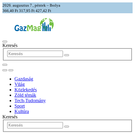
2026. augusztus 7., péntek – Ibolya
366,40 Ft
317,95 Ft
427,42 Ft
Keresés
Gazdaság
Világ
Közlekedés
Zöld témák
Tech-Tudomány
Sport
Kultúra
Keresés