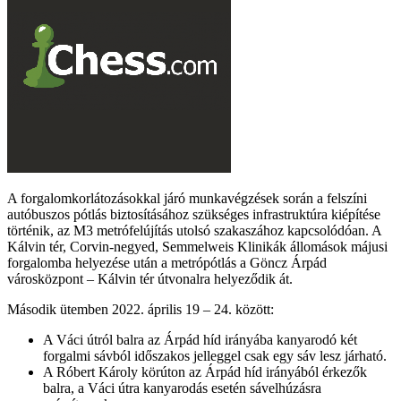
A forgalomkorlátozásokkal járó munkavégzések során a felszíni
autóbuszos pótlás biztosításához szükséges infrastruktúra kiépítése
történik, az M3 metrófelújítás utolsó szakaszához kapcsolódóan. A
Kálvin tér, Corvin-negyed, Semmelweis Klinikák állomások májusi
forgalomba helyezése után a metrópótlás a Göncz Árpád
városközpont – Kálvin tér útvonalra helyeződik át.
Második ütemben 2022. április 19 – 24. között:
A Váci útról balra az Árpád híd irányába kanyarodó két
forgalmi sávból időszakos jelleggel csak egy sáv lesz járható.
A Róbert Károly körúton az Árpád híd irányából érkezők
balra, a Váci útra kanyarodás esetén sávelhúzásra