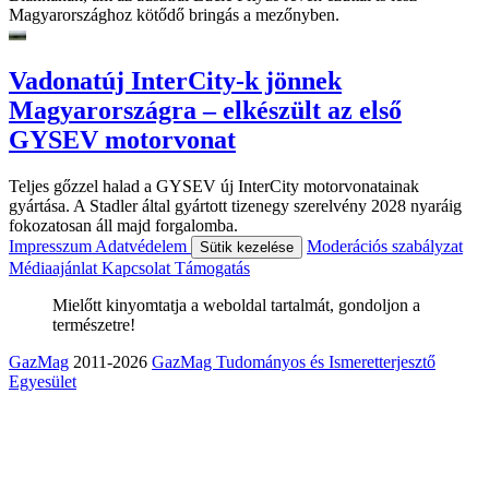
Magyarországhoz kötődő bringás a mezőnyben.
Vadonatúj InterCity-k jönnek
Magyarországra – elkészült az első
GYSEV motorvonat
Teljes gőzzel halad a GYSEV új InterCity motorvonatainak
gyártása. A Stadler által gyártott tizenegy szerelvény 2028 nyaráig
fokozatosan áll majd forgalomba.
Impresszum
Adatvédelem
Moderációs szabályzat
Sütik kezelése
Médiaajánlat
Kapcsolat
Támogatás
Mielőtt kinyomtatja a weboldal tartalmát, gondoljon a
természetre!
GazMag
2011-2026
GazMag Tudományos és Ismeretterjesztő
Egyesület