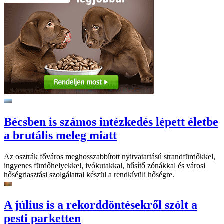
Bécsben is számos intézkedés lépett életbe
a brutális meleg miatt
Az osztrák főváros meghosszabbított nyitvatartású strandfürdőkkel,
ingyenes fürdőhelyekkel, ivókutakkal, hűsítő zónákkal és városi
hőségriasztási szolgálattal készül a rendkívüli hőségre.
A július is a rekorddöntésekről szólt a
pesti parketten