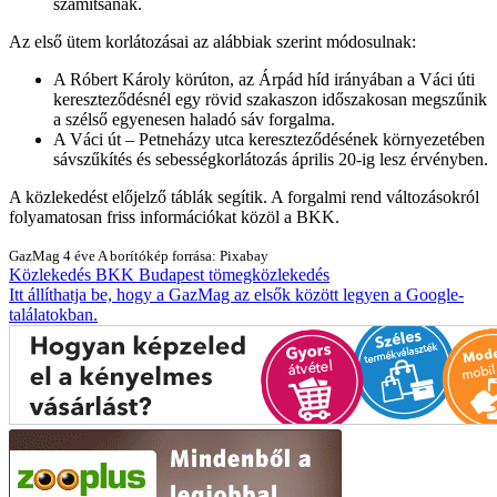
számítsanak.
Az első ütem korlátozásai az alábbiak szerint módosulnak:
A Róbert Károly körúton, az Árpád híd irányában a Váci úti
kereszteződésnél egy rövid szakaszon időszakosan megszűnik
a szélső egyenesen haladó sáv forgalma.
A Váci út – Petneházy utca kereszteződésének környezetében
sávszűkítés és sebességkorlátozás április 20-ig lesz érvényben.
A közlekedést előjelző táblák segítik. A forgalmi rend változásokról
folyamatosan friss információkat közöl a BKK.
GazMag
4 éve
A borítókép forrása: Pixabay
Közlekedés
BKK
Budapest
tömegközlekedés
Itt állíthatja be, hogy a GazMag az elsők között legyen a Google-
találatokban.